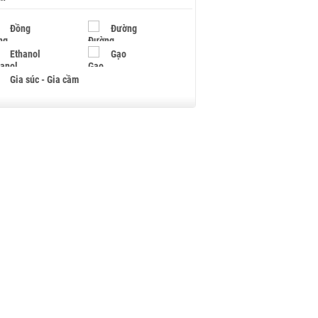
Đồng
Đường
Ethanol
Gạo
Gia súc - Gia cầm
Giấy
Gỗ
Hạt điều
Hồ tiêu - Hạt tiêu
Khí đốt
Kim loại khác
Mắc ca
Muối
Ngũ cốc
Nhựa - Hạt nhựa
Palladium
Phân bón