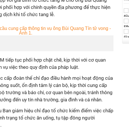
p với gia đình tổ chức tang lễ cho ông Bùi Quang
ời phối hợp với chính quyền địa phương để thực hiện
 dịch khi tổ chức tang lễ.
tiếp tục phối hợp chặt chẽ, kịp thời với cơ quan
 vụ việc theo quy định của pháp luật.
ác cấp đoàn thể chỉ đạo điều hành mọi hoạt động của
ng suốt, ổn định tâm lý cán bộ, kịp thời cung cấp
 bộ trường và báo chí, cơ quan bên ngoài, tránh thông
hưởng đến uy tín nhà trường, gia đình và cá nhân.
 Ban giám hiệu chỉ đạo tổ chức kiểm điểm việc chấp
nh trạng tổ chức ăn uống, tụ tập đông người
.