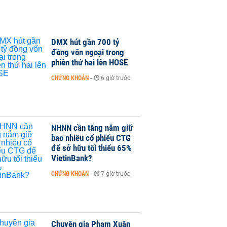
DMX hút gần 700 tỷ
đồng vốn ngoại trong
phiên thứ hai lên HOSE
CHỨNG KHOÁN
-
6 giờ trước
NHNN cần tăng nắm giữ
bao nhiêu cổ phiếu CTG
để sở hữu tối thiểu 65%
VietinBank?
CHỨNG KHOÁN
-
7 giờ trước
Chuyên gia Phạm Xuân