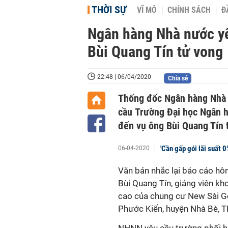
THỜI SỰ
VĨ MÔ
CHÍNH SÁCH
Đ
Ngân hàng Nhà nước yê
Bùi Quang Tín tử vong
22:48 | 06/04/2020
Chia sẻ
Thống đốc Ngân hàng Nhà 
cầu Trường Đại học Ngân h
đến vụ ông Bùi Quang Tín 
'Cần gấp gói lãi suất 
06-04-2020
Văn bản nhắc lại báo cáo h
Bùi Quang Tín, giảng viên kh
cao của chung cư New Sài Gò
Phước Kiển, huyện Nhà Bè, 