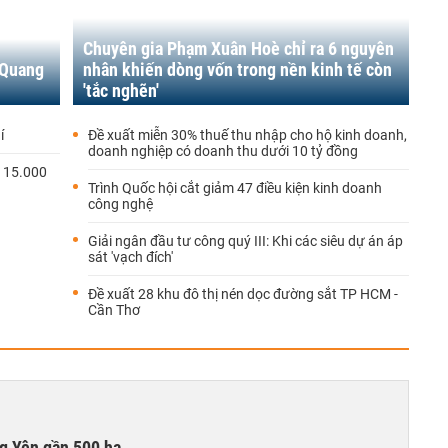
Chuyên gia Phạm Xuân Hoè chỉ ra 6 nguyên
 Quang
nhân khiến dòng vốn trong nền kinh tế còn
'tắc nghẽn'
í
Đề xuất miễn 30% thuế thu nhập cho hộ kinh doanh,
doanh nghiệp có doanh thu dưới 10 tỷ đồng
ị 15.000
Trình Quốc hội cắt giảm 47 điều kiện kinh doanh
công nghệ
Giải ngân đầu tư công quý III: Khi các siêu dự án áp
sát 'vạch đích'
Đề xuất 28 khu đô thị nén dọc đường sắt TP HCM -
Cần Thơ
g Yên gần 500 ha