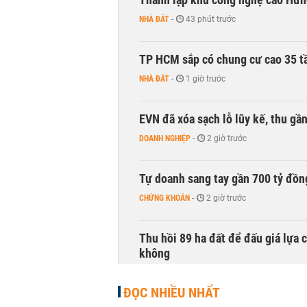
NHÀ ĐẤT
-
43 phút trước
TP HCM sắp có chung cư cao 35 tầ
NHÀ ĐẤT
-
1 giờ trước
EVN đã xóa sạch lỗ lũy kế, thu g
DOANH NGHIỆP
-
2 giờ trước
Tự doanh sang tay gần 700 tỷ đồn
CHỨNG KHOÁN
-
2 giờ trước
Thu hồi 89 ha đất để đấu giá lựa 
không
NHÀ ĐẤT
-
3 giờ trước
ĐỌC NHIỀU NHẤT