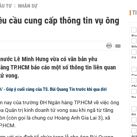
ẦU TƯ
NHÂN SỰ
T
u cầu cung cấp thông tin vụ ông
nước Lê Minh Hưng vừa có văn bản yêu
àng TP.HCM báo cáo một số thông tin liên quan
tử vong.
0%' - Góp ý cuối cùng của TS. Bùi Quang Tín trước khi qua đời
ôm nay của trường ĐH Ngân hàng TP.HCM về việc ông
oa Quản trị kinh doanh tử vong sau khi ngã từ tầng
n (còn gọi là chung cư Hoàng Anh Gia Lai 3), xã
TP.HCM.