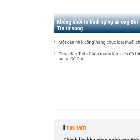
Không khởi tố hình sự vụ án ông Bùi
Tín tử vong
Một căn nhà 'cõng' hàng chục loại thuế, ph
Chúa đảo Tuần Châu muốn làm siêu đô th
ha tại Củ Chi
TIN MỚI
Thành lập khu công nghệ cao Hưn