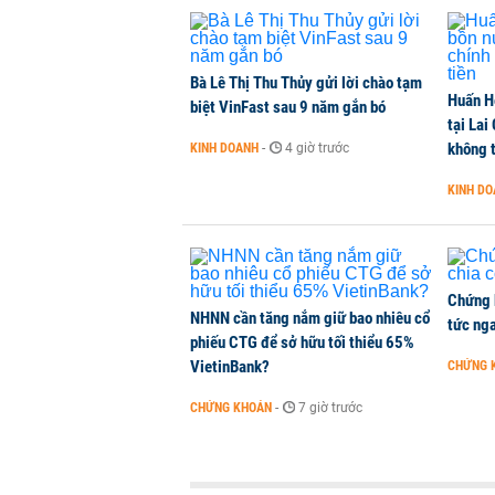
Dòng tiền ngoại bất ngờ trở lại T
CHỨNG KHOÁN
-
3 giờ trước
Bà Lê Thị Thu Thủy gửi lời chào tạm
Huấn H
Kiến nghị đưa người bán hàng onl
biệt VinFast sau 9 năm gắn bó
tại Lai
THỜI SỰ
-
3 giờ trước
không t
KINH DOANH
-
4 giờ trước
KINH D
TikToker Khánh Sky, Vua Quạt, Hồ
KINH DOANH
-
3 giờ trước
Chứng 
NHNN cần tăng nắm giữ bao nhiêu cổ
tức nga
phiếu CTG để sở hữu tối thiểu 65%
VietinBank?
CHỨNG 
CHỨNG KHOÁN
-
7 giờ trước