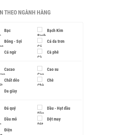
IN THEO NGÀNH HÀNG
Bạc
Bạch Kim
Bông - Sợi
Cá da trơn
Cá ngừ
Cà phê
Cacao
Cao su
Chất dẻo
Chè
Da giày
Đá quý
Dầu - Hạt dầu
Dầu mỏ
Dệt may
Điện