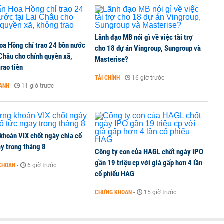
TCK, ai đã mua vào?
Lãnh đạo MB nói gì về việc tài trợ
oa Hồng chỉ trao 24 bồn nước
ine, lao động công trình đóng BHXH bắt buộc
cho 18 dự án Vingroup, Sungroup và
 Châu cho chính quyền xã,
Masterise?
rao tiền
TÀI CHÍNH
-
16 giờ trước
OANH
-
11 giờ trước
 Văn Khoa bị khởi tố
khoán VIX chốt ngày chia cổ
y trong tháng 8
Công ty con của HAGL chốt ngày IPO
gần 19 triệu cp với giá gấp hơn 4 lần
KHOÁN
-
6 giờ trước
cổ phiếu HAG
CHỨNG KHOÁN
-
15 giờ trước