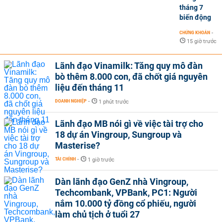
tháng 7
biến động
CHỨNG KHOÁN
-
15 giờ trước
Lãnh đạo Vinamilk: Tăng quy mô đàn
bò thêm 8.000 con, đã chốt giá nguyên
liệu đến tháng 11
DOANH NGHIỆP
-
1 phút trước
Lãnh đạo MB nói gì về việc tài trợ cho
18 dự án Vingroup, Sungroup và
Masterise?
TÀI CHÍNH
-
1 giờ trước
Dàn lãnh đạo GenZ nhà Vingroup,
Techcombank, VPBank, PC1: Người
nắm 10.000 tỷ đồng cổ phiếu, người
làm chủ tịch ở tuổi 27