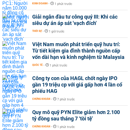
KINH DOANH
-
1 phút trước
Giải ngân đầu tư công quý III: Khi các
siêu dự án áp sát 'vạch đích'
THỜI SỰ
-
1 giờ trước
Việt Nam muốn phát triển quỹ hưu trí:
Từ tiết kiệm gia đình thành nguồn cấp
vốn dài hạn và kinh nghiệm từ Malaysia
QUỐC TẾ
-
1 phút trước
Công ty con của HAGL chốt ngày IPO
gần 19 triệu cp với giá gấp hơn 4 lần cổ
phiếu HAG
CHỨNG KHOÁN
-
7 phút trước
Quy mô quỹ PYN Elite giảm hơn 2.100
tỷ đồng sau tháng 7 ‘tồi tệ’
CHỨNG KHOÁN
-
1 phút trước