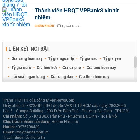
Thành viên HĐQT VPBankS xin từ
nhiệm
CHỨNG KHOÁN
-
1 phút trước
LIÊN KẾT NỔI BẬT
Giá vàng hôm nay
Tỷ giá ngoại tệ
Tỷ giá usd
Tỷ giá yen
Tỷ giá euro
Giá heo hơi
Giá cà phê
Giá tiêu hôm nay
Lãi suất ngân hàng
Giá xăng dầu
Giá thép hôm nay
Giá sầu riêng
Giá thịt heo
Giá gạo
Giá cao su
Best Retail Brokers
Diễn đàn đầu tư Việt Nam 2026
Trang TTĐTTH của công ty VietNewsCorp
Giấy phép số 3323/GP-TTĐT do Sở VH&TT TP.HCM cấp ngày 20/3/2026
Lầu 5 - Compa Building - 293 Điện Biên Phủ - Phường Gia Định - TP.HCM
Chi nhánh:
Số 5 - Khu 38A Trần Phú - Phường Ba Đình - TP. Hà Nội
Chịu trách nhiệm nội dung:
Hoàng Hữu Lợi
Hotline:
0975798489
Email:
info@vietnambiz.vn
Trách nhiệm về thông tin