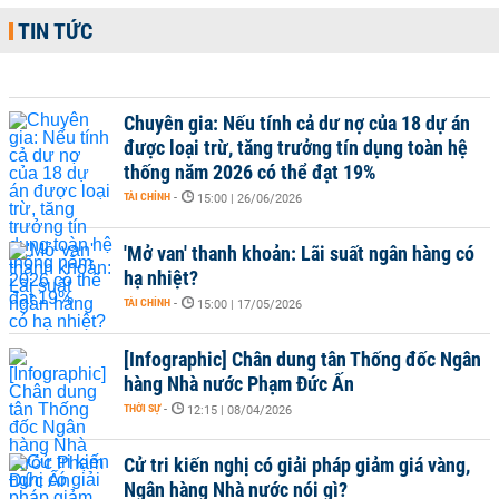
TIN TỨC
Chuyên gia: Nếu tính cả dư nợ của 18 dự án
được loại trừ, tăng trưởng tín dụng toàn hệ
thống năm 2026 có thể đạt 19%
TÀI CHÍNH
-
15:00 | 26/06/2026
'Mở van' thanh khoản: Lãi suất ngân hàng có
hạ nhiệt?
TÀI CHÍNH
-
15:00 | 17/05/2026
[Infographic] Chân dung tân Thống đốc Ngân
hàng Nhà nước Phạm Đức Ấn
THỜI SỰ
-
12:15 | 08/04/2026
Cử tri kiến nghị có giải pháp giảm giá vàng,
Ngân hàng Nhà nước nói gì?