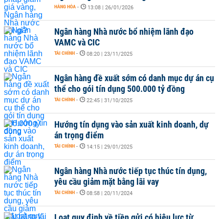
HÀNG HÓA
-
13:08 | 26/01/2026
Ngân hàng Nhà nước bổ nhiệm lãnh đạo
VAMC và CIC
TÀI CHÍNH
-
08:20 | 23/11/2025
Ngân hàng đề xuất sớm có danh mục dự án cụ
thể cho gói tín dụng 500.000 tỷ đồng
TÀI CHÍNH
-
22:45 | 31/10/2025
Hướng tín dụng vào sản xuất kinh doanh, dự
án trọng điểm
TÀI CHÍNH
-
14:15 | 29/01/2025
Ngân hàng Nhà nước tiếp tục thúc tín dụng,
yêu cầu giảm mặt bằng lãi vay
TÀI CHÍNH
-
08:58 | 20/11/2024
Loạt quy định về tiền gửi có hiệu lực từ