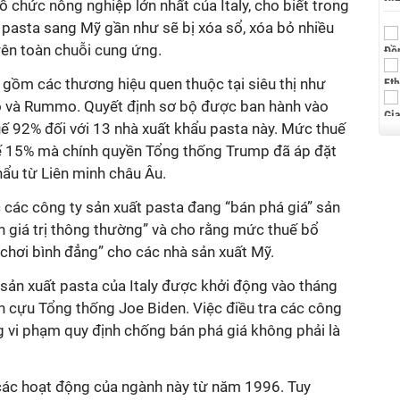
ổ chức nông nghiệp lớn nhất của Italy, cho biết trong
 pasta sang Mỹ gần như sẽ bị xóa sổ, xóa bỏ nhiều
rên toàn chuỗi cung ứng.
 gồm các thương hiệu quen thuộc tại siêu thị như
alo và Rummo. Quyết định sơ bộ được ban hành vào
 92% đối với 13 nhà xuất khẩu pasta này. Mức thuế
ế 15% mà chính quyền Tổng thống Trump đã áp đặt
hẩu từ Liên minh châu Âu.
ác công ty sản xuất pasta đang “bán phá giá” sản
n giá trị thông thường” và cho rằng mức thuế bổ
n chơi bình đẳng” cho các nhà sản xuất Mỹ.
 sản xuất pasta của Italy được khởi động vào tháng
n cựu Tổng thống Joe Biden. Việc điều tra các công
ng vi phạm quy định chống bán phá giá không phải là
các hoạt động của ngành này từ năm 1996. Tuy