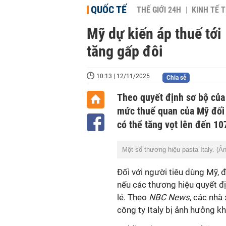
QUỐC TẾ
THẾ GIỚI 24H
KINH TẾ T
Mỹ dự kiến áp thuế tới 
tăng gấp đôi
10:13 | 12/11/2025
Chia sẻ
Theo quyết định sơ bộ của
mức thuế quan của Mỹ đối v
có thể tăng vọt lên đến 10
Một số thương hiệu pasta Italy. (Ả
Đối với người tiêu dùng Mỹ, đ
nếu các thương hiệu quyết đ
lẻ. Theo
NBC News
, các nhà
công ty Italy bị ảnh hưởng kh