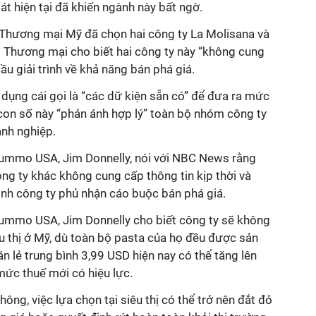
át hiện tại đã khiến ngành này bất ngờ.
ộ Thương mại Mỹ đã chọn hai công ty La Molisana và
ộ Thương mại cho biết hai công ty này “không cung
ầu giải trình về khả năng bán phá giá.
dụng cái gọi là “các dữ kiện sẵn có” để đưa ra mức
con số này “phản ánh hợp lý” toàn bộ nhóm công ty
anh nghiệp.
mmo USA, Jim Donnelly, nói với NBC News rằng
ông ty khác không cung cấp thông tin kịp thời và
ịnh công ty phủ nhận cáo buộc bán phá giá.
mmo USA, Jim Donnelly cho biết công ty sẽ không
u thị ở Mỹ, dù toàn bộ pasta của họ đều được sản
 bán lẻ trung bình 3,99 USD hiện nay có thể tăng lên
ức thuế mới có hiệu lực.
hông, việc lựa chọn tại siêu thị có thể trở nên đắt đỏ