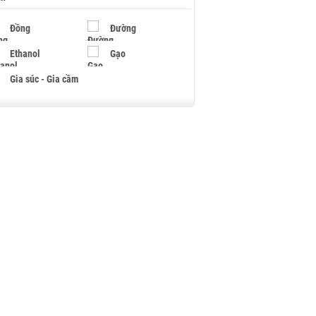
Đồng
Đường
Ethanol
Gạo
Gia súc - Gia cầm
Giấy
Gỗ
Hạt điều
Hồ tiêu - Hạt tiêu
Khí đốt
Kim loại khác
Mắc ca
Muối
Ngũ cốc
Nhựa - Hạt nhựa
Palladium
Phân bón