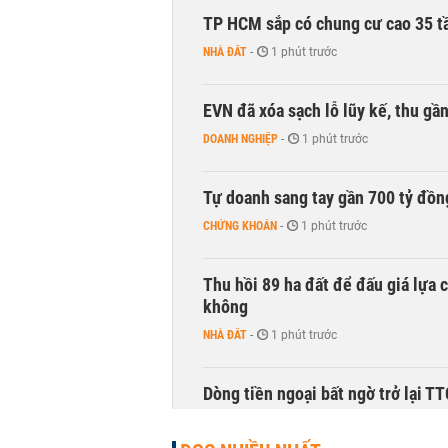
TP HCM sắp có chung cư cao 35 tầ
NHÀ ĐẤT
-
1 phút trước
EVN đã xóa sạch lỗ lũy kế, thu g
DOANH NGHIỆP
-
1 phút trước
Tự doanh sang tay gần 700 tỷ đồn
CHỨNG KHOÁN
-
1 phút trước
Thu hồi 89 ha đất để đấu giá lựa 
không
NHÀ ĐẤT
-
1 phút trước
Dòng tiền ngoại bất ngờ trở lại T
CHỨNG KHOÁN
-
1 phút trước