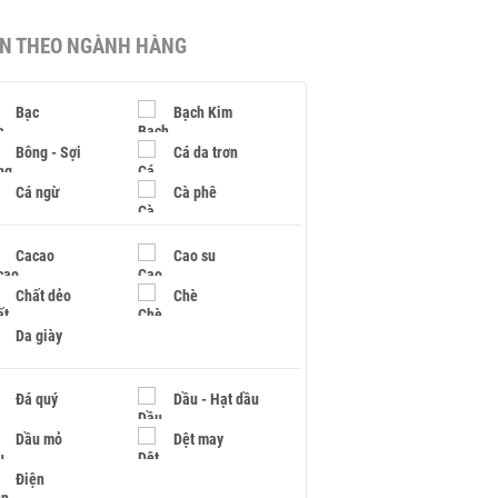
IN THEO NGÀNH HÀNG
Bạc
Bạch Kim
Bông - Sợi
Cá da trơn
Cá ngừ
Cà phê
Cacao
Cao su
Chất dẻo
Chè
Da giày
Đá quý
Dầu - Hạt dầu
Dầu mỏ
Dệt may
Điện