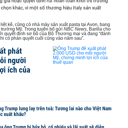
g giá hoặc quyết định rút hoàn toàn khỏi thị trường
 chọn khác, vì một số thương hiệu Italy sản xuất
ị liệt kê, cũng có nhà máy sản xuất pasta tại Avon, bang
 trường Mỹ. Trong tuyên bố gửi
NBC News
, Barilla cho
bởi quyết định sơ bộ của Bộ Thương mại và đang “đánh
khi có phán quyết cuối cùng vào năm sau”.
ất phát
ỗi người
ợi ích của
g Trump lung lay trên toà: Tương lai nào cho Việt Nam
c xuất khẩu?
a ông Trump bị hủy bỏ, cổ phiếu và lãi suất sẽ diễn