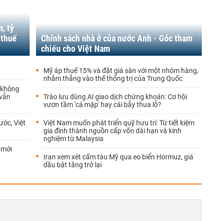
, tỷ
 thuế
Chính sách nhà ở của nước Anh - Góc tham
chiếu cho Việt Nam
Mỹ áp thuế 15% và đặt giá sàn với một nhóm hàng,
nhắm thẳng vào thế thống trị của Trung Quốc
 không
 vẫn
Trào lưu dùng AI giao dịch chứng khoán: Cơ hội
vươn tầm 'cá mập' hay cái bẫy thua lỗ?
ước, Việt
Việt Nam muốn phát triển quỹ hưu trí: Từ tiết kiệm
gia đình thành nguồn cấp vốn dài hạn và kinh
nghiệm từ Malaysia
 mới
Iran xem xét cấm tàu Mỹ qua eo biển Hormuz, giá
dầu bật tăng trở lại