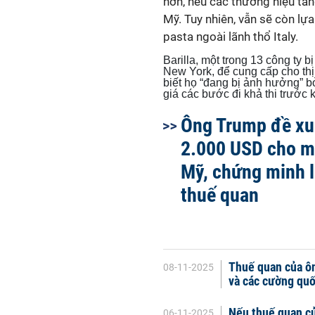
hơn, nếu các thương hiệu tăn
Mỹ. Tuy nhiên, vẫn sẽ còn lựa
pasta ngoài lãnh thổ Italy.
Barilla, một trong 13 công ty b
New York, để cung cấp cho thị
biết họ “đang bị ảnh hưởng” 
giá các bước đi khả thi trước 
Ông Trump đề xu
2.000 USD cho m
Mỹ, chứng minh l
thuế quan
Thuế quan của ôn
08-11-2025
và các cường quố
Nếu thuế quan củ
06-11-2025