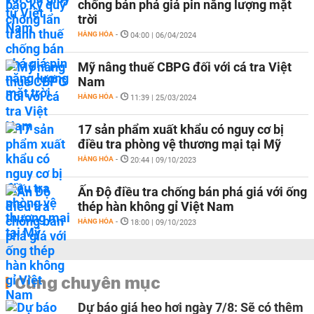
chống bán phá giá pin năng lượng mặt
trời
HÀNG HÓA
-
04:00 | 06/04/2024
Mỹ nâng thuế CBPG đối với cá tra Việt
Nam
HÀNG HÓA
-
11:39 | 25/03/2024
17 sản phẩm xuất khẩu có nguy cơ bị
điều tra phòng vệ thương mại tại Mỹ
HÀNG HÓA
-
20:44 | 09/10/2023
Ấn Độ điều tra chống bán phá giá với ống
thép hàn không gỉ Việt Nam
HÀNG HÓA
-
18:00 | 09/10/2023
Cùng chuyên mục
Dự báo giá heo hơi ngày 7/8: Sẽ có thêm