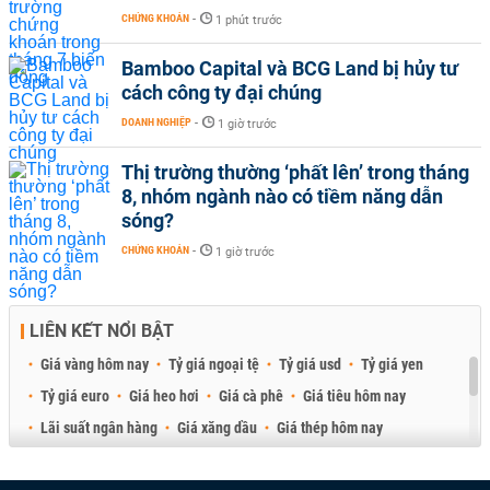
CHỨNG KHOÁN
-
1 phút trước
Bamboo Capital và BCG Land bị hủy tư
cách công ty đại chúng
DOANH NGHIỆP
-
1 giờ trước
Thị trường thường ‘phất lên’ trong tháng
8, nhóm ngành nào có tiềm năng dẫn
sóng?
CHỨNG KHOÁN
-
1 giờ trước
LIÊN KẾT NỔI BẬT
Giá vàng hôm nay
Tỷ giá ngoại tệ
Tỷ giá usd
Tỷ giá yen
Tỷ giá euro
Giá heo hơi
Giá cà phê
Giá tiêu hôm nay
Lãi suất ngân hàng
Giá xăng dầu
Giá thép hôm nay
Giá sầu riêng
Giá thịt heo
Giá gạo
Giá cao su