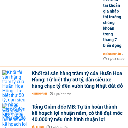
tài khoản
gia nhập
thị trường
chứng
khoán
trong
tháng 7
biến động
CHỨNG KHOÁN
-
1 phút trước
Khối tài sản hàng trăm tỷ của Huấn Hoa
Hồng: Từ biệt thự 50 tỷ, dàn siêu xe
hàng chục tỷ đến vườn tùng Nhật đắt đỏ
KINH DOANH
-
1 phút trước
Tổng Giám đốc MB: Tự tin hoàn thành
kế hoạch lợi nhuận năm, có thể đạt mốc
40.000 tỷ nếu tình hình thuận lợi
TÀI CHÍNH
-
1 phút trước