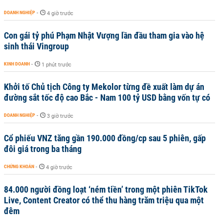
DOANH NGHIỆP
-
4 giờ trước
Con gái tỷ phú Phạm Nhật Vượng lần đầu tham gia vào hệ
sinh thái Vingroup
KINH DOANH
-
1 phút trước
Khởi tố Chủ tịch Công ty Mekolor từng đề xuất làm dự án
đường sắt tốc độ cao Bắc - Nam 100 tỷ USD bằng vốn tự có
DOANH NGHIỆP
-
3 giờ trước
Cổ phiếu VNZ tăng gần 190.000 đồng/cp sau 5 phiên, gấp
đôi giá trong ba tháng
CHỨNG KHOÁN
-
4 giờ trước
84.000 người đồng loạt ‘ném tiền’ trong một phiên TikTok
Live, Content Creator có thể thu hàng trăm triệu qua một
đêm