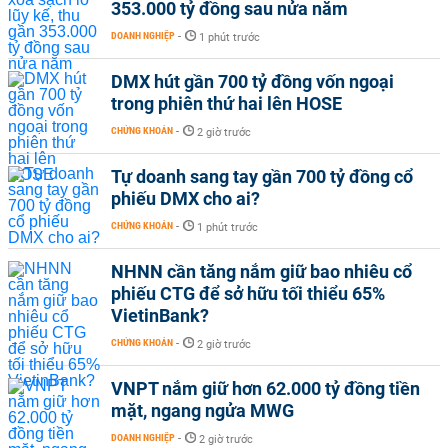
353.000 tỷ đồng sau nửa năm
DOANH NGHIỆP
-
1 phút trước
DMX hút gần 700 tỷ đồng vốn ngoại
trong phiên thứ hai lên HOSE
CHỨNG KHOÁN
-
2 giờ trước
Tự doanh sang tay gần 700 tỷ đồng cổ
phiếu DMX cho ai?
CHỨNG KHOÁN
-
1 phút trước
NHNN cần tăng nắm giữ bao nhiêu cổ
phiếu CTG để sở hữu tối thiểu 65%
VietinBank?
CHỨNG KHOÁN
-
2 giờ trước
VNPT nắm giữ hơn 62.000 tỷ đồng tiền
mặt, ngang ngửa MWG
DOANH NGHIỆP
-
2 giờ trước