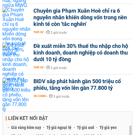
Chuyên gia Phạm Xuân Hoè chỉ ra 6
nguyên nhân khiến dòng vốn trong nền
kinh tế còn 'tắc nghẽn'
THỜI SỰ
-
2 giờ trước
Đề xuất miễn 30% thuế thu nhập cho hộ
kinh doanh, doanh nghiệp có doanh thu
dưới 10 tỷ đồng
THỜI SỰ
-
3 giờ trước
BIDV sắp phát hành gần 500 triệu cổ
phiếu, tăng vốn lên gần 77.800 tỷ
TÀI CHÍNH
-
3 giờ trước
LIÊN KẾT NỔI BẬT
Giá vàng hôm nay
Tỷ giá ngoại tệ
Tỷ giá usd
Tỷ giá yen