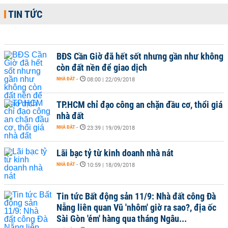
TIN TỨC
BĐS Cần Giờ đã hết sốt nhưng gần như không
còn đất nền để giao dịch
NHÀ ĐẤT
-
08:00 | 22/09/2018
TP.HCM chỉ đạo công an chặn đầu cơ, thổi giá
nhà đất
NHÀ ĐẤT
-
23:39 | 19/09/2018
Lãi bạc tỷ từ kinh doanh nhà nát
NHÀ ĐẤT
-
10:59 | 18/09/2018
Tin tức Bất động sản 11/9: Nhà đất công Đà
Nẵng liên quan Vũ 'nhôm' giờ ra sao?, địa ốc
Sài Gòn 'ém' hàng qua tháng Ngâu...