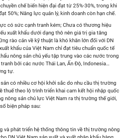
 chuyền chế biến hiện đại đạt từ 25%-30%, trong khi
ạt 50%; Năng lực quản lý, kinh doanh còn hạn chế.
lực có sức cạnh tranh kém; Chưa có thương hiệu
yếu xuất khẩu dưới dạng thô nên giá trị gia tăng
ững rào cản về kỹ thuật là khó khăn lớn đối với DN
xuất khẩu của Việt Nam chỉ đạt tiêu chuẩn quốc tế
khẩu nông sản chủ yếu tập trung vào các nước trong
 tranh bởi các nước Thái Lan, Ấn Độ, Indonesia…
ng tự.
 sản có nhiều cơ hội khởi sắc do nhu cầu thị trường
 thuế theo lộ trình triển khai cam kết hội nhập quốc
g nông sản chủ lực Việt Nam ra thị trường thế giới,
 số biện pháp sau:
 và phát triển hệ thống thông tin về thị trường nông
 cho DN Việt Nam sản xuất và xuất nhập khẩu hàng