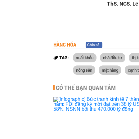
ThS. NCS. Lê
HÀNG HÓA
Chia sẻ
xuất khẩu
nhà đầu tư
thị 
TAG:
nông sản
mặt hàng
cạnh t
CÓ THỂ BẠN QUAN TÂM