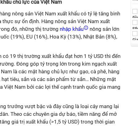
 khẩu chủ lực của Việt Nam
 hàng nông sản Việt Nam xuất khẩu có tỷ lệ tăng bình
thực sự ổn định. Hàng nông sản Việt Nam xuất
trong đó, những thị trường
nhập khẩu
nông sản lớn
Quốc (19%), EU (16%), Hoa Kỳ (13%), Nhật Bản (8%),
có 19 thị trường xuất khẩu đạt hơn 1 tỷ USD thì đến
trường. Đóng góp tỷ trọng lớn trong kim ngạch xuất
 Nam là các mặt hàng chủ lực như gạo, cà phê, hàng
su, hạt tiêu, sắn và các sản phẩm từ sắn… Những mặt
a Việt Nam bởi các lợi thế cạnh tranh quốc gia mang
ăng trưởng vượt bậc và đây cũng là loại cây mang lại
 dân. Theo các chuyên gia dự báo, tiềm năng để mở
tăng giá trị xuất khẩu (>1,5 tỷ USD) trong thời gian