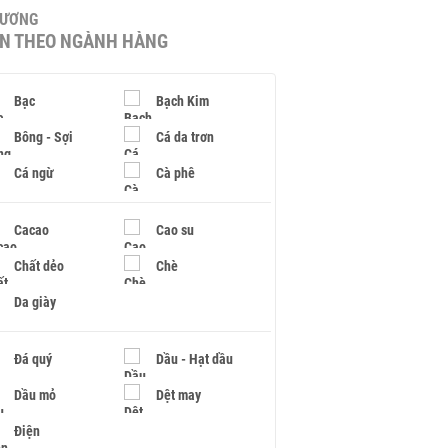
HƯƠNG
IN THEO NGÀNH HÀNG
Bạc
Bạch Kim
Bông - Sợi
Cá da trơn
Cá ngừ
Cà phê
Cacao
Cao su
Chất dẻo
Chè
Da giày
Đá quý
Dầu - Hạt dầu
Dầu mỏ
Dệt may
Điện