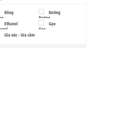
Đồng
Đường
Ethanol
Gạo
Gia súc - Gia cầm
Giấy
Gỗ
Hạt điều
Hồ tiêu - Hạt tiêu
Khí đốt
Kim loại khác
Mắc ca
Muối
Ngũ cốc
Nhựa - Hạt nhựa
Palladium
Phân bón