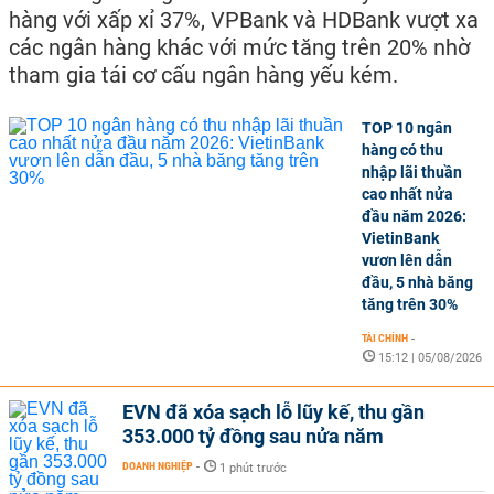
hàng với xấp xỉ 37%, VPBank và HDBank vượt xa
các ngân hàng khác với mức tăng trên 20% nhờ
tham gia tái cơ cấu ngân hàng yếu kém.
TOP 10 ngân
hàng có thu
nhập lãi thuần
cao nhất nửa
đầu năm 2026:
VietinBank
vươn lên dẫn
đầu, 5 nhà băng
tăng trên 30%
TÀI CHÍNH
-
15:12 | 05/08/2026
EVN đã xóa sạch lỗ lũy kế, thu gần
353.000 tỷ đồng sau nửa năm
DOANH NGHIỆP
-
1 phút trước