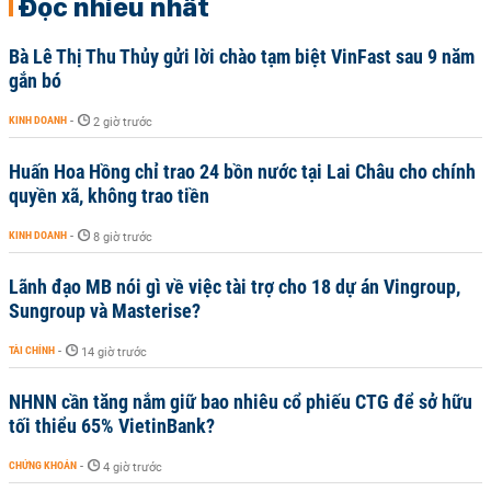
Đọc nhiều nhất
Bà Lê Thị Thu Thủy gửi lời chào tạm biệt VinFast sau 9 năm
gắn bó
KINH DOANH
-
2 giờ trước
Huấn Hoa Hồng chỉ trao 24 bồn nước tại Lai Châu cho chính
quyền xã, không trao tiền
KINH DOANH
-
8 giờ trước
Lãnh đạo MB nói gì về việc tài trợ cho 18 dự án Vingroup,
Sungroup và Masterise?
TÀI CHÍNH
-
14 giờ trước
NHNN cần tăng nắm giữ bao nhiêu cổ phiếu CTG để sở hữu
tối thiểu 65% VietinBank?
CHỨNG KHOÁN
-
4 giờ trước