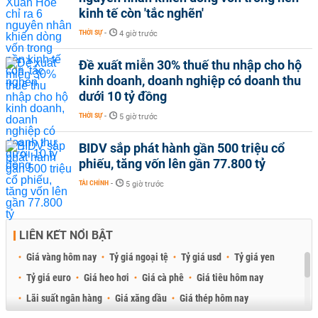
kinh tế còn 'tắc nghẽn'
THỜI SỰ
-
4 giờ trước
Đề xuất miễn 30% thuế thu nhập cho hộ
kinh doanh, doanh nghiệp có doanh thu
dưới 10 tỷ đồng
THỜI SỰ
-
5 giờ trước
BIDV sắp phát hành gần 500 triệu cổ
phiếu, tăng vốn lên gần 77.800 tỷ
TÀI CHÍNH
-
5 giờ trước
LIÊN KẾT NỔI BẬT
Giá vàng hôm nay
Tỷ giá ngoại tệ
Tỷ giá usd
Tỷ giá yen
Tỷ giá euro
Giá heo hơi
Giá cà phê
Giá tiêu hôm nay
Lãi suất ngân hàng
Giá xăng dầu
Giá thép hôm nay