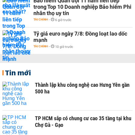
Bảo hiểm Quân đội 11 năm liên tiếp
trong Top 10 Doanh nghiệp Bảo hiểm Phi
nhân thọ uy tín
TÀI CHÍNH
-
6 giờ trước
Tỷ giá euro ngày 7/8: Đồng loạt lao dốc
mạnh
TÀI CHÍNH
-
10 giờ trước
Tin mới
Thành lập khu công nghệ cao Hưng Yên gần
500 ha
TP HCM sắp có chung cư cao 35 tầng tại khu
Chợ Gà - Gạo