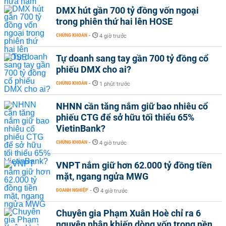
DMX hút gần 700 tỷ đồng vốn ngoại
trong phiên thứ hai lên HOSE
CHỨNG KHOÁN
-
4 giờ trước
Tự doanh sang tay gần 700 tỷ đồng cổ
phiếu DMX cho ai?
CHỨNG KHOÁN
-
1 phút trước
NHNN cần tăng nắm giữ bao nhiêu cổ
phiếu CTG để sở hữu tối thiểu 65%
VietinBank?
CHỨNG KHOÁN
-
4 giờ trước
VNPT nắm giữ hơn 62.000 tỷ đồng tiền
mặt, ngang ngửa MWG
DOANH NGHIỆP
-
4 giờ trước
Chuyên gia Phạm Xuân Hoè chỉ ra 6
nguyên nhân khiến dòng vốn trong nền