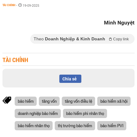
TÀI CHÍNH
-
19-09-2025
Minh Nguyệt
Theo
Doanh Nghiệp & Kinh Doanh
Copy link
TÀI CHÍNH
Chia sẻ
bảo hiểm
tăng vốn
tăng vốn điều lệ
bảo hiểm xã hội
doanh nghiệp bảo hiểm
bảo hiểm phi nhân thọ
bảo hiểm nhân thọ
thị trường bảo hiểm
bảo hiểm PVI