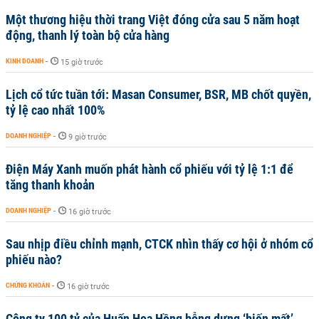
Một thương hiệu thời trang Việt đóng cửa sau 5 năm hoạt
động, thanh lý toàn bộ cửa hàng
KINH DOANH
-
15 giờ trước
Lịch cổ tức tuần tới: Masan Consumer, BSR, MB chốt quyền,
tỷ lệ cao nhất 100%
DOANH NGHIỆP
-
9 giờ trước
Điện Máy Xanh muốn phát hành cổ phiếu với tỷ lệ 1:1 để
tăng thanh khoản
DOANH NGHIỆP
-
16 giờ trước
Sau nhịp điều chỉnh mạnh, CTCK nhìn thấy cơ hội ở nhóm cổ
phiếu nào?
CHỨNG KHOÁN
-
16 giờ trước
Công ty 100 tỷ của Huấn Hoa Hồng bỗng dưng ‘biến mất’,