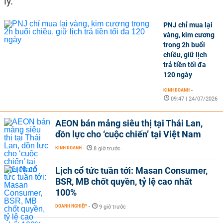
lý.
PNJ chỉ mua lại
vàng, kim cương
trong 2h buổi
chiều, giữ lịch
trả tiền tối đa
120 ngày
KINH DOANH
-
09:47 | 24/07/2026
AEON bán mảng siêu thị tại Thái Lan,
dồn lực cho ‘cuộc chiến’ tại Việt Nam
KINH DOANH
-
8 giờ trước
Lịch cổ tức tuần tới: Masan Consumer,
BSR, MB chốt quyền, tỷ lệ cao nhất
100%
DOANH NGHIỆP
-
9 giờ trước