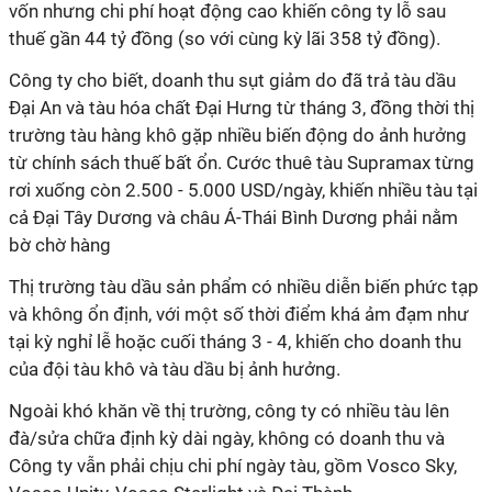
vốn nhưng chi phí hoạt động cao khiến công ty lỗ sau
thuế gần 44 tỷ đồng (so với cùng kỳ lãi 358 tỷ đồng).
Công ty cho biết, doanh thu sụt giảm do đã trả tàu dầu
Đại An và tàu hóa chất Đại Hưng từ tháng 3, đồng thời thị
trường tàu hàng khô gặp nhiều biến động do ảnh hưởng
từ chính sách thuế bất ổn. Cước thuê tàu Supramax từng
rơi xuống còn 2.500 - 5.000 USD/ngày, khiến nhiều tàu tại
cả Đại Tây Dương và châu Á-Thái Bình Dương phải nằm
bờ chờ hàng
Thị trường tàu dầu sản phẩm có nhiều diễn biến phức tạp
và không ổn định, với một số thời điểm khá ảm đạm như
tại kỳ nghỉ lễ hoặc cuối tháng 3 - 4, khiến cho doanh thu
của đội tàu khô và tàu dầu bị ảnh hưởng.
Ngoài khó khăn về thị trường, công ty có nhiều tàu lên
đà/sửa chữa định kỳ dài ngày, không có doanh thu và
Công ty vẫn phải chịu chi phí ngày tàu, gồm Vosco Sky,