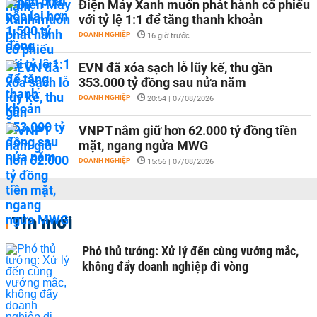
Điện Máy Xanh muốn phát hành cổ phiếu
với tỷ lệ 1:1 để tăng thanh khoản
DOANH NGHIỆP
-
16 giờ trước
EVN đã xóa sạch lỗ lũy kế, thu gần
353.000 tỷ đồng sau nửa năm
DOANH NGHIỆP
-
20:54 | 07/08/2026
VNPT nắm giữ hơn 62.000 tỷ đồng tiền
mặt, ngang ngửa MWG
DOANH NGHIỆP
-
15:56 | 07/08/2026
Tin mới
Phó thủ tướng: Xử lý đến cùng vướng mắc,
không đẩy doanh nghiệp đi vòng