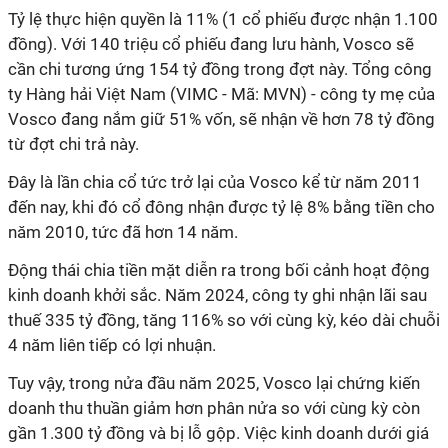
Tỷ lệ
thực hiện quyền
là 11% (1 cổ phiếu được nhận 1.100
đồng). Với 140 triệu cổ phiếu đang lưu hành, Vosco sẽ
cần chi tương ứng 154 tỷ đồng trong đợt này. Tổng công
ty Hàng hải Việt Nam (VIMC - Mã: MVN) - công ty mẹ của
Vosco đang nắm giữ 51% vốn, sẽ nhận về hơn 78 tỷ đồng
từ đợt chi trả này.
Đây là lần chia cổ tức trở lại của Vosco kể từ năm 2011
đến nay, khi đó cổ đông nhận được tỷ lệ 8% bằng tiền cho
năm 2010, tức đã hơn 14 năm.
Động thái chia tiền mặt diễn ra trong bối cảnh hoạt động
kinh doanh khởi sắc. Năm 2024, công ty ghi nhận lãi sau
thuế 335 tỷ đồng, tăng 116% so với cùng kỳ, kéo dài chuỗi
4 năm liên tiếp có lợi nhuận.
Tuy vậy, trong nửa đầu năm 2025, Vosco lại chứng kiến
doanh thu thuần giảm hơn phân nửa so với cùng kỳ còn
gần 1.300 tỷ đồng và bị lỗ gộp. Việc kinh doanh dưới giá