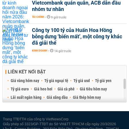
Vietcombank quán quân, ACB dẫn đầu
nhóm tư nhân
TÀI CHÍNH
-
9 giờ trước
Công ty 100 tỷ của Huấn Hoa Hồng
bỗng dưng ‘biến mất’, một công ty khác
đã giải thể
KINH DOANH
-
14 giờ trước
LIÊN KẾT NỔI BẬT
Giá vàng hôm nay
Tỷ giá ngoại tệ
Tỷ giá usd
Tỷ giá yen
Tỷ giá euro
Giá heo hơi
Giá cà phê
Giá tiêu hôm nay
Lãi suất ngân hàng
Giá xăng dầu
Giá thép hôm nay
Giá sầu riêng
Giá thịt heo
Giá gạo
Giá cao su
Best Retail Brokers
Diễn đàn đầu tư Việt Nam 2026
Trang TTĐTTH của công ty VietNewsCorp
Giấy phép số 3323/GP-TTĐT do Sở VH&TT TP.HCM cấp ngày 20/3/2026