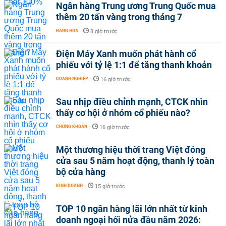
Ngân hàng Trung ương Trung Quốc mua
thêm 20 tấn vàng trong tháng 7
HÀNG HÓA
-
8 giờ trước
Điện Máy Xanh muốn phát hành cổ
phiếu với tỷ lệ 1:1 để tăng thanh khoản
DOANH NGHIỆP
-
16 giờ trước
Sau nhịp điều chỉnh mạnh, CTCK nhìn
thấy cơ hội ở nhóm cổ phiếu nào?
CHỨNG KHOÁN
-
16 giờ trước
Một thương hiệu thời trang Việt đóng
cửa sau 5 năm hoạt động, thanh lý toàn
bộ cửa hàng
KINH DOANH
-
15 giờ trước
TOP 10 ngân hàng lãi lớn nhất từ kinh
doanh ngoại hối nửa đầu năm 2026: