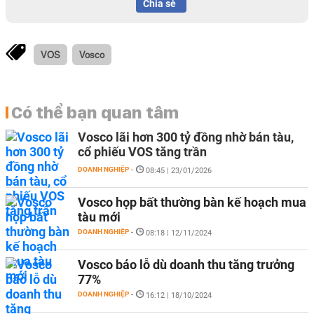
Chia sẻ
VOS
Vosco
Có thể bạn quan tâm
Vosco lãi hơn 300 tỷ đồng nhờ bán tàu,
cổ phiếu VOS tăng trần
DOANH NGHIỆP
-
08:45 | 23/01/2026
Vosco họp bất thường bàn kế hoạch mua
tàu mới
DOANH NGHIỆP
-
08:18 | 12/11/2024
Vosco báo lỗ dù doanh thu tăng trưởng
77%
DOANH NGHIỆP
-
16:12 | 18/10/2024