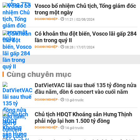
Vosco bổ nhiệm Chủ tịch, Tổng giám đốc
trong một ngày
DOANH NGHIỆP
-
11:21 | 02/08/2024
Có khoản thu đột biến, Vosco lãi gấp 284
lần trong quý II
DOANH NGHIỆP
-
08:28 | 17/07/2024
Cùng chuyên mục
DatVietVAC lãi sau thuế 135 tỷ đồng nửa
đầu năm, dồn 6 concert vào cuối năm
DOANH NGHIỆP
-
13 giờ trước
Chủ tịch HĐQT Khoáng sản Hưng Thịnh
phải nộp lại hơn 1.500 tỷ đồng
DOANH NGHIỆP
-
14 giờ trước