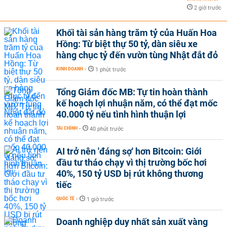
2 giờ trước
Khối tài sản hàng trăm tỷ của Huấn Hoa
Hồng: Từ biệt thự 50 tỷ, dàn siêu xe
hàng chục tỷ đến vườn tùng Nhật đắt đỏ
KINH DOANH
-
1 phút trước
Tổng Giám đốc MB: Tự tin hoàn thành
kế hoạch lợi nhuận năm, có thể đạt mốc
40.000 tỷ nếu tình hình thuận lợi
TÀI CHÍNH
-
40 phút trước
AI trở nên 'đáng sợ' hơn Bitcoin: Giới
đầu tư tháo chạy vì thị trường bốc hơi
40%, 150 tỷ USD bị rút không thương
tiếc
QUỐC TẾ
-
1 giờ trước
Doanh nghiệp duy nhất sản xuất vàng