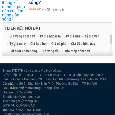
sóng?
CHỨNG KHOÁN
-
4 giờ trước
LIÊN KẾT NỔI BẬT
Giá vàng hôm nay
Tỷ giá ngoại tệ
Tỷ giá usd
Tỷ giá yen
Tỷ giá euro
Giá heo hơi
Giá cà phê
Giá tiêu hôm nay
Lãi suất ngân hàng
Giá xăng dầu
Giá thép hôm nay
Giá sầu riêng
Giá thịt heo
Giá gạo
Giá cao su
Best Retail Brokers
Diễn đàn đầu tư Việt Nam 2026
Trang TTĐTTH của công ty VietNewsCorp
Giấy phép số 3323/GP-TTĐT do Sở VH&TT TP.HCM cấp ngày 20/3/2026
Lầu 5 - Compa Building - 293 Điện Biên Phủ - Phường Gia Định - TP.HCM
Chi nhánh:
Số 5 - Khu 38A Trần Phú - Phường Ba Đình - TP. Hà Nội
Chịu trách nhiệm nội dung:
Hoàng Hữu Lợi
Hotline:
0975798489
Email:
info@vietnambiz.vn
Trách nhiệm về thông tin
DỊCH VỤ QUẢNG CÁO
Tel:
0931589222 (Ms Ngọc)
Email:
quangcao@vietnambiz.vn