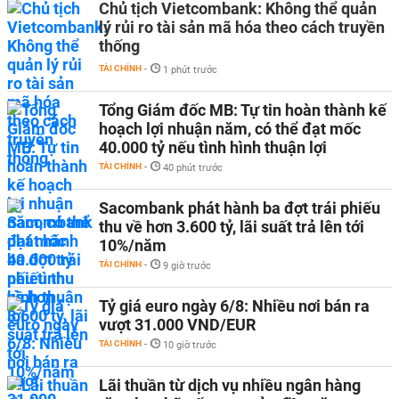
Chủ tịch Vietcombank: Không thể quản
lý rủi ro tài sản mã hóa theo cách truyền
thống
TÀI CHÍNH
-
1 phút trước
Tổng Giám đốc MB: Tự tin hoàn thành kế
hoạch lợi nhuận năm, có thể đạt mốc
40.000 tỷ nếu tình hình thuận lợi
TÀI CHÍNH
-
40 phút trước
Sacombank phát hành ba đợt trái phiếu
thu về hơn 3.600 tỷ, lãi suất trả lên tới
10%/năm
TÀI CHÍNH
-
9 giờ trước
Tỷ giá euro ngày 6/8: Nhiều nơi bán ra
vượt 31.000 VND/EUR
TÀI CHÍNH
-
10 giờ trước
Lãi thuần từ dịch vụ nhiều ngân hàng