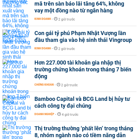
mã trên sàn báo lãi tăng 64%, không
vay một đồng nào từ ngân hàng
KINH DOANH
-
2 giờ trước
Con gái tỷ phú Phạm Nhật Vượng lần
đầu tham gia vào hệ sinh thái Vingroup
KINH DOANH
-
2 giờ trước
Hơn 227.000 tài khoản gia nhập thị
trường chứng khoán trong tháng 7 biến
động
CHỨNG KHOÁN
-
2 giờ trước
Bamboo Capital và BCG Land bị hủy tư
cách công ty đại chúng
DOANH NGHIỆP
-
4 giờ trước
Thị trường thường ‘phất lên’ trong tháng
8, nhóm ngành nào có tiềm năng dẫn