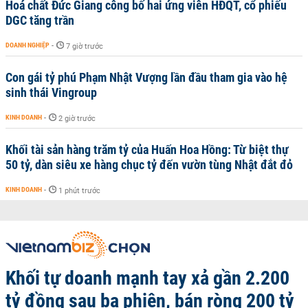
Hoá chất Đức Giang công bố hai ứng viên HĐQT, cổ phiếu
DGC tăng trần
DOANH NGHIỆP
-
7 giờ trước
Con gái tỷ phú Phạm Nhật Vượng lần đầu tham gia vào hệ
sinh thái Vingroup
KINH DOANH
-
2 giờ trước
Khối tài sản hàng trăm tỷ của Huấn Hoa Hồng: Từ biệt thự
50 tỷ, dàn siêu xe hàng chục tỷ đến vườn tùng Nhật đắt đỏ
KINH DOANH
-
1 phút trước
Khối tự doanh mạnh tay xả gần 2.200
tỷ đồng sau ba phiên, bán ròng 200 tỷ