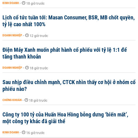
KINH DOANH
-
18 giờ trước
Lịch cổ tức tuần tới: Masan Consumer, BSR, MB chốt quyền,
tỷ lệ cao nhất 100%
DOANH NGHIỆP
-
12 giờ trước
Điện Máy Xanh muốn phát hành cổ phiếu với tỷ lệ 1:1 để
tăng thanh khoản
DOANH NGHIỆP
-
18 giờ trước
Sau nhịp điều chỉnh mạnh, CTCK nhìn thấy cơ hội ở nhóm cổ
phiếu nào?
CHỨNG KHOÁN
-
18 giờ trước
Công ty 100 tỷ của Huấn Hoa Hồng bỗng dưng ‘biến mất’,
một công ty khác đã giải thể
KINH DOANH
-
16 giờ trước