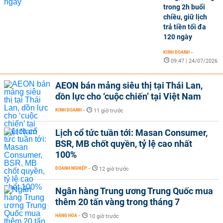
trong 2h buổi
chiều, giữ lịch
trả tiền tối đa
120 ngày
KINH DOANH
-
09:47 | 24/07/2026
AEON bán mảng siêu thị tại Thái Lan,
dồn lực cho ‘cuộc chiến’ tại Việt Nam
KINH DOANH
-
11 giờ trước
Lịch cổ tức tuần tới: Masan Consumer,
BSR, MB chốt quyền, tỷ lệ cao nhất
100%
DOANH NGHIỆP
-
12 giờ trước
Ngân hàng Trung ương Trung Quốc mua
thêm 20 tấn vàng trong tháng 7
HÀNG HÓA
-
10 giờ trước