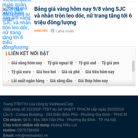
Bảng giá vàng hôm nay 9/8 vàng SJC
và nhẫn tròn leo dốc, nữ trang tăng tới 6
triệu đồng/lượng
HÀNG HÓA
-
1 phút trước
LIÊN KẾT NỔI BẬT
Giá vàng hôm nay
Tỷ giá ngoại tệ
Tỷ giá usd
Tỷ giá yen
Tỷ giá euro
Giá heo hơi
Giá cà phê
Giá tiêu hôm nay
Lãi suất ngân hàng
Giá xăng dầu
Giá thép hôm nay
Giá sầu riêng
Giá thịt heo
Giá gạo
Giá cao su
Best Retail Brokers
Diễn đàn đầu tư Việt Nam 2026
Trang TTĐTTH của công ty VietNewsCorp
Giấy phép số 3323/GP-TTĐT do Sở VH&TT TP.HCM cấp ngày 20/3/2026
Lầu 5 - Compa Building - 293 Điện Biên Phủ - Phường Gia Định - TP.HCM
Chi nhánh:
Số 5 - Khu 38A Trần Phú - Phường Ba Đình - TP. Hà Nội
Chịu trách nhiệm nội dung:
Hoàng Hữu Lợi
Hotline:
0975798489
Email:
info@vietnambiz.vn