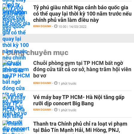
Tỷ phú giàu nhất Nga cảnh báo quốc gia
có thể quay lại thời kỳ 100 năm trước nếu
chính phủ vẫn làm điều này
KINH DOANH
-
10:00 | 14/03/2022
Cùng chuyên mục
Chuỗi phòng gym tại TP HCM bất ngờ
đóng cửa tất cả cơ sở, hàng trăm hội viên
bơ vơ
KINH DOANH
-
1 phút trước
Vé máy bay TP HCM- Hà Nội tăng gấp
rưỡi dịp concert Big Bang
KINH DOANH
-
1 phút trước
Thanh tra Chính phủ chỉ ra loạt vi phạm
tại Bảo Tín Mạnh Hải, Mi Hồng, PNJ,