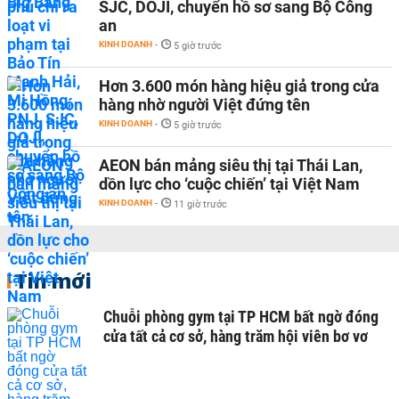
SJC, DOJI, chuyển hồ sơ sang Bộ Công
an
KINH DOANH
-
5 giờ trước
Hơn 3.600 món hàng hiệu giả trong cửa
hàng nhờ người Việt đứng tên
KINH DOANH
-
5 giờ trước
AEON bán mảng siêu thị tại Thái Lan,
dồn lực cho ‘cuộc chiến’ tại Việt Nam
KINH DOANH
-
11 giờ trước
Tin mới
Chuỗi phòng gym tại TP HCM bất ngờ đóng
cửa tất cả cơ sở, hàng trăm hội viên bơ vơ