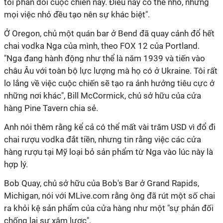
tôi phản đối cuộc chiến này. Điều này có thể nhỏ, nhưng
mọi việc nhỏ đều tạo nên sự khác biệt".
Ở Oregon, chủ một quán bar ở Bend đã quay cảnh đổ hết
chai vodka Nga của mình, theo FOX 12 của Portland.
"Nga đang hành động như thể là năm 1939 và tiến vào
châu Âu với toàn bộ lực lượng mà họ có ở Ukraine. Tôi rất
lo lắng về việc cuộc chiến sẽ tạo ra ảnh hưởng tiêu cực ở
những nơi khác", Bill McCormick, chủ sở hữu của cửa
hàng Pine Tavern chia sẻ.
Anh nói thêm rằng kể cả có thể mất vài trăm USD vì đổ đi
chai rượu vodka đắt tiền, nhưng tin rằng việc các cửa
hàng rượu tại Mỹ loại bỏ sản phẩm từ Nga vào lúc này là
hợp lý.
Bob Quay, chủ sở hữu của Bob's Bar ở Grand Rapids,
Michigan, nói với MLive.com rằng ông đã rút một số chai
ra khỏi kệ sản phẩm của cửa hàng như một "sự phản đối
chống lại sự xâm lược".