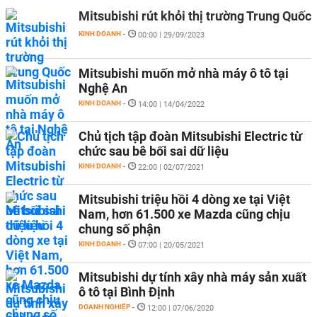
Mitsubishi rút khỏi thị trường Trung Quốc
KINH DOANH
-
00:00 | 29/09/2023
Mitsubishi muốn mở nhà máy ô tô tại
Nghệ An
KINH DOANH
-
14:00 | 14/04/2022
Chủ tịch tập đoàn Mitsubishi Electric từ
chức sau bê bối sai dữ liệu
KINH DOANH
-
22:00 | 02/07/2021
Mitsubishi triệu hồi 4 dòng xe tại Việt
Nam, hơn 61.500 xe Mazda cũng chịu
chung số phận
KINH DOANH
-
07:00 | 20/05/2021
Mitsubishi dự tính xây nhà máy sản xuất
ô tô tại Bình Định
DOANH NGHIỆP
-
12:00 | 07/06/2020