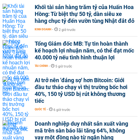
Khối tài sản hàng trăm tỷ của Huấn Hoa
Hồng: Từ biệt thự 50 tỷ, dàn siêu xe
hàng chục tỷ đến vườn tùng Nhật đắt đỏ
KINH DOANH
-
2 giờ trước
Tổng Giám đốc MB: Tự tin hoàn thành
kế hoạch lợi nhuận năm, có thể đạt mốc
40.000 tỷ nếu tình hình thuận lợi
TÀI CHÍNH
-
5 giờ trước
AI trở nên 'đáng sợ' hơn Bitcoin: Giới
đầu tư tháo chạy vì thị trường bốc hơi
40%, 150 tỷ USD bị rút không thương
tiếc
QUỐC TẾ
-
6 giờ trước
Doanh nghiệp duy nhất sản xuất vàng
mã trên sàn báo lãi tăng 64%, không
vay một đồng nào từ ngân hàng