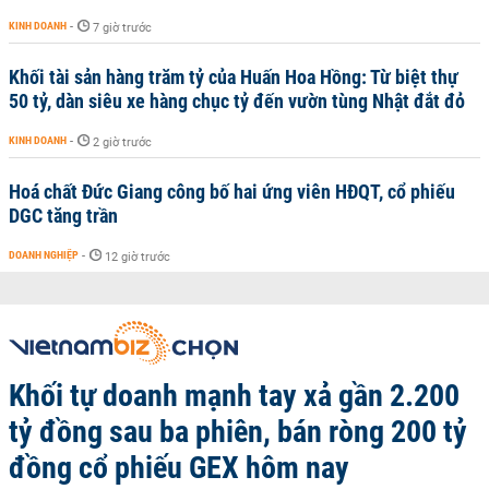
KINH DOANH
-
7 giờ trước
Khối tài sản hàng trăm tỷ của Huấn Hoa Hồng: Từ biệt thự
50 tỷ, dàn siêu xe hàng chục tỷ đến vườn tùng Nhật đắt đỏ
KINH DOANH
-
2 giờ trước
Hoá chất Đức Giang công bố hai ứng viên HĐQT, cổ phiếu
DGC tăng trần
DOANH NGHIỆP
-
12 giờ trước
Khối tự doanh mạnh tay xả gần 2.200
tỷ đồng sau ba phiên, bán ròng 200 tỷ
đồng cổ phiếu GEX hôm nay