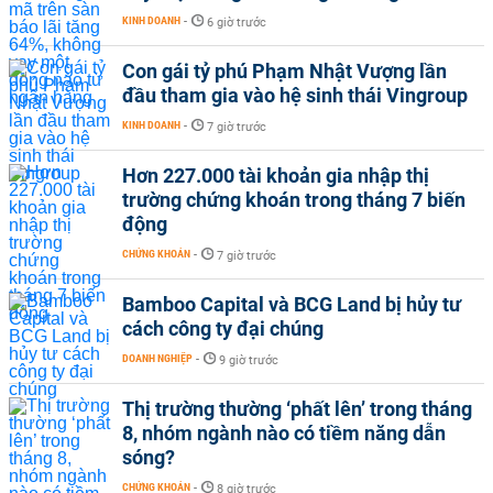
KINH DOANH
-
6 giờ trước
Con gái tỷ phú Phạm Nhật Vượng lần
đầu tham gia vào hệ sinh thái Vingroup
KINH DOANH
-
7 giờ trước
Hơn 227.000 tài khoản gia nhập thị
trường chứng khoán trong tháng 7 biến
động
CHỨNG KHOÁN
-
7 giờ trước
Bamboo Capital và BCG Land bị hủy tư
cách công ty đại chúng
DOANH NGHIỆP
-
9 giờ trước
Thị trường thường ‘phất lên’ trong tháng
8, nhóm ngành nào có tiềm năng dẫn
sóng?
CHỨNG KHOÁN
-
8 giờ trước