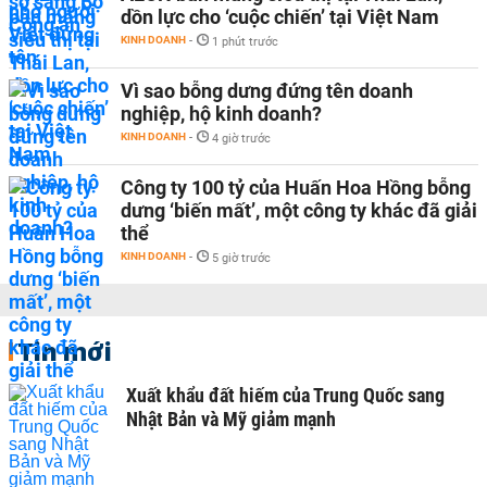
dồn lực cho ‘cuộc chiến’ tại Việt Nam
KINH DOANH
-
1 phút trước
Vì sao bỗng dưng đứng tên doanh
nghiệp, hộ kinh doanh?
KINH DOANH
-
4 giờ trước
Công ty 100 tỷ của Huấn Hoa Hồng bỗng
dưng ‘biến mất’, một công ty khác đã giải
thể
KINH DOANH
-
5 giờ trước
Tin mới
Xuất khẩu đất hiếm của Trung Quốc sang
Nhật Bản và Mỹ giảm mạnh