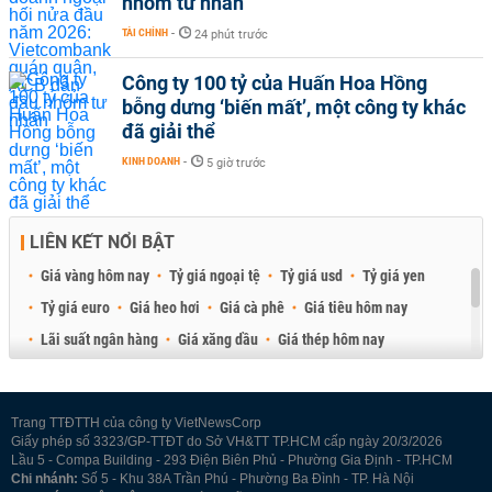
nhóm tư nhân
TÀI CHÍNH
-
24 phút trước
Công ty 100 tỷ của Huấn Hoa Hồng
bỗng dưng ‘biến mất’, một công ty khác
đã giải thể
KINH DOANH
-
5 giờ trước
LIÊN KẾT NỔI BẬT
Giá vàng hôm nay
Tỷ giá ngoại tệ
Tỷ giá usd
Tỷ giá yen
Tỷ giá euro
Giá heo hơi
Giá cà phê
Giá tiêu hôm nay
Lãi suất ngân hàng
Giá xăng dầu
Giá thép hôm nay
Giá sầu riêng
Giá thịt heo
Giá gạo
Giá cao su
Best Retail Brokers
Diễn đàn đầu tư Việt Nam 2026
Trang TTĐTTH của công ty VietNewsCorp
Giấy phép số 3323/GP-TTĐT do Sở VH&TT TP.HCM cấp ngày 20/3/2026
Lầu 5 - Compa Building - 293 Điện Biên Phủ - Phường Gia Định - TP.HCM
Chi nhánh:
Số 5 - Khu 38A Trần Phú - Phường Ba Đình - TP. Hà Nội