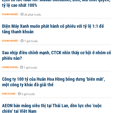
tỷ lệ cao nhất 100%
DOANH NGHIỆP
-
24 phút trước
Điện Máy Xanh muốn phát hành cổ phiếu với tỷ lệ 1:1 để
tăng thanh khoản
DOANH NGHIỆP
-
7 giờ trước
Sau nhịp điều chỉnh mạnh, CTCK nhìn thấy cơ hội ở nhóm cổ
phiếu nào?
CHỨNG KHOÁN
-
7 giờ trước
Công ty 100 tỷ của Huấn Hoa Hồng bỗng dưng ‘biến mất’,
một công ty khác đã giải thể
KINH DOANH
-
5 giờ trước
AEON bán mảng siêu thị tại Thái Lan, dồn lực cho ‘cuộc
chiến’ tại Việt Nam