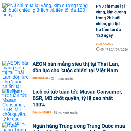
PNJ chỉ mua lại
vàng, kim cương
trong 2h buổi
chiều, giữ lịch
trả tiền tối đa
120 ngày
KINH DOANH
-
09:47 | 24/07/2026
AEON bán mảng siêu thị tại Thái Lan,
dồn lực cho ‘cuộc chiến’ tại Việt Nam
KINH DOANH
-
1 phút trước
Lịch cổ tức tuần tới: Masan Consumer,
BSR, MB chốt quyền, tỷ lệ cao nhất
100%
DOANH NGHIỆP
-
24 phút trước
Ngân hàng Trung ương Trung Quốc mua