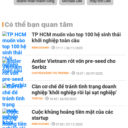
doanh nhân thành công
Michael Dell
máy tính Dell
Có thể bạn quan tâm
TP HCM muốn vào top 100 hệ sinh thái
khởi nghiệp toàn cầu
KINH DOANH
-
17:11 | 30/11/2025
Antler Vietnam rót vốn pre-seed cho
Serbiz
CHUYỂN ĐỘNG THỊ TRƯỜNG
-
18:07 | 30/07/2025
Cần cơ chế để tránh tình trạng doanh
nghiệp 'khởi nghiệp rồi lại sạt nghiệp'
THỜI SỰ
-
16:43 | 26/05/2025
Cuộc khủng hoảng tiền mặt của các
startup
KINH DOANH
-
07:00 | 07/11/2023