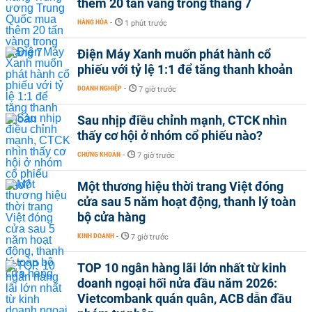
thêm 20 tấn vàng trong tháng 7
HÀNG HÓA
-
1 phút trước
Điện Máy Xanh muốn phát hành cổ
phiếu với tỷ lệ 1:1 để tăng thanh khoản
DOANH NGHIỆP
-
7 giờ trước
Sau nhịp điều chỉnh mạnh, CTCK nhìn
thấy cơ hội ở nhóm cổ phiếu nào?
CHỨNG KHOÁN
-
7 giờ trước
Một thương hiệu thời trang Việt đóng
cửa sau 5 năm hoạt động, thanh lý toàn
bộ cửa hàng
KINH DOANH
-
7 giờ trước
TOP 10 ngân hàng lãi lớn nhất từ kinh
doanh ngoại hối nửa đầu năm 2026:
Vietcombank quán quân, ACB dẫn đầu