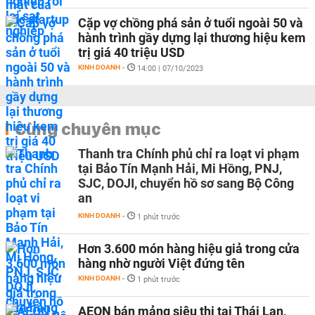
Cặp vợ chồng phá sản ở tuổi ngoài 50 và
hành trình gầy dựng lại thương hiệu kem
trị giá 40 triệu USD
KINH DOANH
-
14:00 | 07/10/2023
Cùng chuyên mục
Thanh tra Chính phủ chỉ ra loạt vi phạm
tại Bảo Tín Mạnh Hải, Mi Hồng, PNJ,
SJC, DOJI, chuyển hồ sơ sang Bộ Công
an
KINH DOANH
-
1 phút trước
Hơn 3.600 món hàng hiệu giả trong cửa
hàng nhờ người Việt đứng tên
KINH DOANH
-
1 phút trước
AEON bán mảng siêu thị tại Thái Lan,