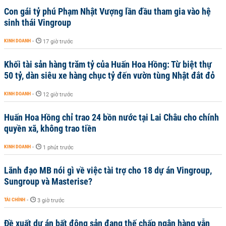
Con gái tỷ phú Phạm Nhật Vượng lần đầu tham gia vào hệ
sinh thái Vingroup
KINH DOANH
-
17 giờ trước
Khối tài sản hàng trăm tỷ của Huấn Hoa Hồng: Từ biệt thự
50 tỷ, dàn siêu xe hàng chục tỷ đến vườn tùng Nhật đắt đỏ
KINH DOANH
-
12 giờ trước
Huấn Hoa Hồng chỉ trao 24 bồn nước tại Lai Châu cho chính
quyền xã, không trao tiền
KINH DOANH
-
1 phút trước
Lãnh đạo MB nói gì về việc tài trợ cho 18 dự án Vingroup,
Sungroup và Masterise?
TÀI CHÍNH
-
3 giờ trước
Đề xuất dự án bất động sản đang thế chấp ngân hàng vẫn