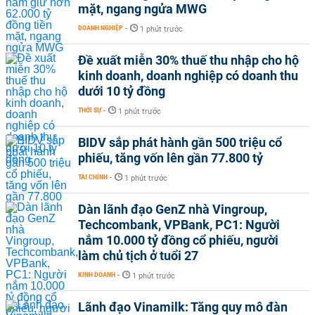
mặt, ngang ngửa MWG
DOANH NGHIỆP
-
1 phút trước
Đề xuất miễn 30% thuế thu nhập cho hộ
kinh doanh, doanh nghiệp có doanh thu
dưới 10 tỷ đồng
THỜI SỰ
-
1 phút trước
BIDV sắp phát hành gần 500 triệu cổ
phiếu, tăng vốn lên gần 77.800 tỷ
TÀI CHÍNH
-
1 phút trước
Dàn lãnh đạo GenZ nhà Vingroup,
Techcombank, VPBank, PC1: Người
nắm 10.000 tỷ đồng cổ phiếu, người
làm chủ tịch ở tuổi 27
KINH DOANH
-
1 phút trước
Lãnh đạo Vinamilk: Tăng quy mô đàn