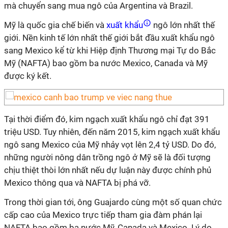
mà chuyển sang mua ngô của Argentina và Brazil.
Mỹ là quốc gia chế biến và
xuất khẩu
ngô lớn nhất thế
giới. Nền kinh tế lớn nhất thế giới bắt đầu xuất khẩu ngô
sang Mexico kể từ khi Hiệp định Thương mại Tự do Bắc
Mỹ (NAFTA) bao gồm ba nước Mexico, Canada và Mỹ
được ký kết.
Tại thời điểm đó, kim ngạch xuất khẩu ngô chỉ đạt 391
triệu USD. Tuy nhiên, đến năm 2015, kim ngạch xuất khẩu
ngô sang Mexico của Mỹ nhảy vọt lên 2,4 tỷ USD. Do đó,
những người nông dân trồng ngô ở Mỹ sẽ là đối tượng
chịu thiệt thòi lớn nhất nếu dự luận này được chính phủ
Mexico thông qua và NAFTA bị phá vỡ.
Trong thời gian tới, ông Guajardo cùng một số quan chức
cấp cao của Mexico trực tiếp tham gia đàm phán lại
NAFTA bao gồm ba nước Mỹ, Canada và Mexico. Lý do