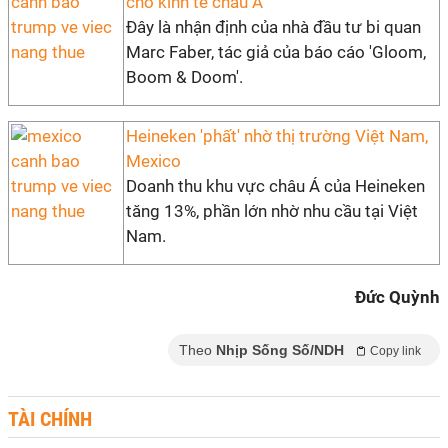
cho kinh tế châu Á'
Đây là nhận định của nhà đầu tư bi quan
Marc Faber, tác giả của báo cáo 'Gloom,
Boom & Doom'.
Heineken 'phất' nhờ thị trường Việt Nam,
Mexico
Doanh thu khu vực châu Á của Heineken
tăng 13%, phần lớn nhờ nhu cầu tại Việt
Nam.
Đức Quỳnh
Theo
Nhịp Sống Số/NDH
Copy link
TÀI CHÍNH