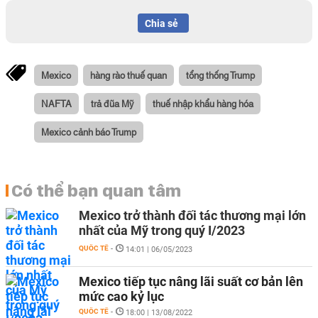
Chia sẻ
Mexico
hàng rào thuế quan
tổng thống Trump
NAFTA
trả đũa Mỹ
thuế nhập khẩu hàng hóa
Mexico cảnh báo Trump
Có thể bạn quan tâm
Mexico trở thành đối tác thương mại lớn
nhất của Mỹ trong quý I/2023
QUỐC TẾ
-
14:01 | 06/05/2023
Mexico tiếp tục nâng lãi suất cơ bản lên
mức cao kỷ lục
QUỐC TẾ
-
18:00 | 13/08/2022