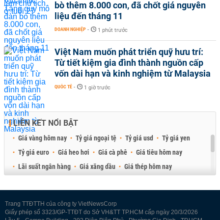
bò thêm 8.000 con, đã chốt giá nguyên
liệu đến tháng 11
DOANH NGHIỆP
-
1 phút trước
Việt Nam muốn phát triển quỹ hưu trí:
Từ tiết kiệm gia đình thành nguồn cấp
vốn dài hạn và kinh nghiệm từ Malaysia
QUỐC TẾ
-
1 giờ trước
LIÊN KẾT NỔI BẬT
Giá vàng hôm nay
Tỷ giá ngoại tệ
Tỷ giá usd
Tỷ giá yen
Tỷ giá euro
Giá heo hơi
Giá cà phê
Giá tiêu hôm nay
Lãi suất ngân hàng
Giá xăng dầu
Giá thép hôm nay
Giá sầu riêng
Giá thịt heo
Giá gạo
Giá cao su
Best Retail Brokers
Diễn đàn đầu tư Việt Nam 2026
Trang TTĐTTH của công ty VietNewsCorp
Giấy phép số 3323/GP-TTĐT do Sở VH&TT TP.HCM cấp ngày 20/3/2026