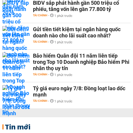
BIDV sắp phát hành gần 500 triệu cổ
phiếu, tăng vốn lên gần 77.800 tỷ
TÀI CHÍNH
-
1 phút trước
Gửi tiền tiết kiệm tại ngân hàng quốc
doanh nào cho lãi suất cao nhất?
TÀI CHÍNH
-
1 phút trước
Bảo hiểm Quân đội 11 năm liên tiếp
trong Top 10 Doanh nghiệp Bảo hiểm Phi
nhân thọ uy tín
TÀI CHÍNH
-
1 phút trước
Tỷ giá euro ngày 7/8: Đồng loạt lao dốc
mạnh
TÀI CHÍNH
-
1 phút trước
Tin mới