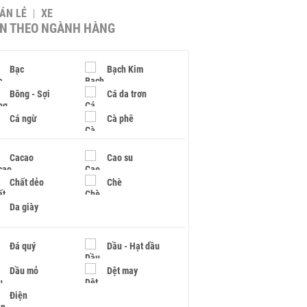
BÁN LẺ
XE
IN THEO NGÀNH HÀNG
Bạc
Bạch Kim
Bông - Sợi
Cá da trơn
Cá ngừ
Cà phê
Cacao
Cao su
Chất dẻo
Chè
Da giày
Đá quý
Dầu - Hạt dầu
Dầu mỏ
Dệt may
Điện