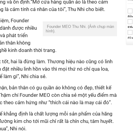
ng và ổn định.
“
Mở cửa hàng quần áo là theo cảm
g là cảm tính cá nhân của tôi”
, Thu Nhi cho biết.
 tiệm, Founder
Founder MEO Thu Nhi. (Ảnh chụp màn
dành được nhiều
hình).
và phát triển
ản thân không
hề kinh doanh thời trang.
t tốt, hai là đừng làm. Thương hiệu nào cũng có linh
đặt nhiều linh hồn vào thì mọi thứ nó chỉ qua loa,
để làm gì
”,
Nhi chia sẻ.
hận,
bản thân có gu quần áo
k
hông có đẹ
p, thiết kế
 Thậm chí Founder MEO còn chia sẻ một yếu điểm mà
ệc theo cảm hứng như “t
hích cái nào là may cái đó
”.
ể khẳng định là chất lượng mỗi sản phẩm của
hãng
đường kim cho tới mũi chỉ rất là chỉn chu
, tâm huyết.
ua”, Nhi nói.