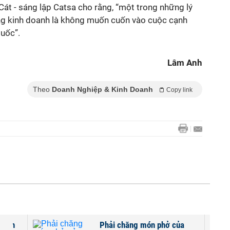
 Cát
-
sáng lập Catsa
cho rằng
, “m
ột trong những lý
ng kinh doanh là không muốn cuốn vào cuộc cạnh
Quốc”.
Lâm Anh
Theo
Doanh Nghiệp & Kinh Doanh
Copy link
 sinh
Phải chăng món phở của