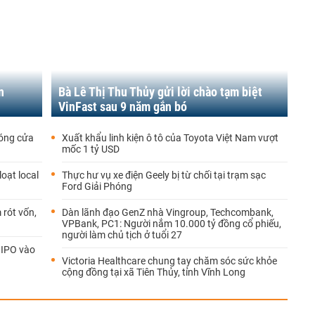
n
Bà Lê Thị Thu Thủy gửi lời chào tạm biệt
VinFast sau 9 năm gắn bó
đóng cửa
Xuất khẩu linh kiện ô tô của Toyota Việt Nam vượt
mốc 1 tỷ USD
oạt local
Thực hư vụ xe điện Geely bị từ chối tại trạm sạc
Ford Giải Phóng
 rót vốn,
Dàn lãnh đạo GenZ nhà Vingroup, Techcombank,
VPBank, PC1: Người nắm 10.000 tỷ đồng cổ phiếu,
người làm chủ tịch ở tuổi 27
 IPO vào
Victoria Healthcare chung tay chăm sóc sức khỏe
cộng đồng tại xã Tiên Thủy, tỉnh Vĩnh Long