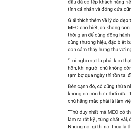
đầu đã có tệp khách hàng riê
tính cá nhân và đóng cửa cũn
Giải thích thêm về lý do dẹp
MEO cho biết,
cô
không còn 
thời gian để cùng đồng hành 
cùng thương hiệu,
đặc biệt b
còn cảm thấy hứng thú với ng
“Tôi nghĩ một là phải làm thậ
hồn, khi người chủ không còn 
tạm bợ qua ngày
thì
tồn tại 
Bên cạnh đó, cô cũng thừa n
k
hông có còn hợp thời nữa
.
chủ hãng mắc phải là làm vi
“
Thứ duy nhất mà M
EO
có th
làm ra rất kỹ
, t
ừng chất vải, 
Nhưng nói gì thì nói thua là th