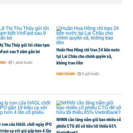
TCK, ai đã mua vào?
hị Thu Thủy gửi lời chào tạm
Huấn Hoa Hồng chỉ trao 24 bồn nước
ine, lao động công trình đóng BHXH bắt buộc
nFast sau 9 năm gắn bó
tại Lai Châu cho chính quyền xã,
không trao tiền
OANH
-
1 phút trước
KINH DOANH
-
5 giờ trước
 Văn Khoa bị khởi tố
NHNN cần tăng nắm giữ bao nhiêu cổ
y con của HAGL chốt ngày IPO
phiếu CTG để sở hữu tối thiểu 65%
triệu cp với giá gấp hơn 4 lần
VietinBank?