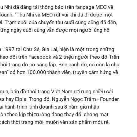
u Nhi đã đăng tải thông báo trên fanpage MEO về
 doanh. “Thu Nhi và MEO rất vui khi đã đi được một
i. Trạm cuối của chuyến tàu cuối cùng cũng đã đến,
những ngày cuối cùng vẫn được mọi người ủng hộ
 1997 tại Chư Sê, Gia Lai, hiện là một trong những
heo dõi trên Facebook và 2 triệu người theo dõi trên
ời trang do cô sáng lập. Bên cạnh đó, cô còn là
chủ
ean”
có hơn 100.000 thành viên, truyền cảm hứng về
n qua, bản đồ thời trang Việt Nam rơi rụng nhiều cái
sa hay Elpis
. Trong đó, Nguyễn Ngọc Trâm -
Founder
ại hành trình kinh doanh sau 8 năm gia nhập
òn theo kịp thị trường đang thay đổi chóng mặt
ách thời trang mới, muôn vàn sản phẩm mới, rẻ,