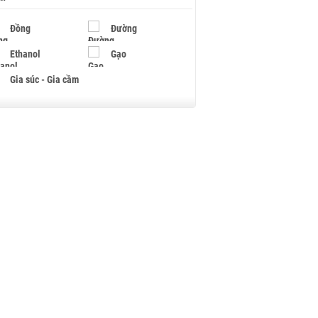
Đồng
Đường
Ethanol
Gạo
Gia súc - Gia cầm
Giấy
Gỗ
Hạt điều
Hồ tiêu - Hạt tiêu
Khí đốt
Kim loại khác
Mắc ca
Muối
Ngũ cốc
Nhựa - Hạt nhựa
Palladium
Phân bón