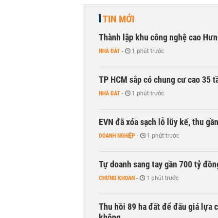
TIN MỚI
Thành lập khu công nghệ cao Hưn
NHÀ ĐẤT
-
1 phút trước
TP HCM sắp có chung cư cao 35 tầ
NHÀ ĐẤT
-
1 phút trước
EVN đã xóa sạch lỗ lũy kế, thu g
DOANH NGHIỆP
-
1 phút trước
Tự doanh sang tay gần 700 tỷ đồn
CHỨNG KHOÁN
-
1 phút trước
Thu hồi 89 ha đất để đấu giá lựa 
không