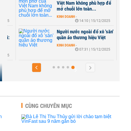
 Gần
Việt Nam không phù hợp để
mở chuỗi lớn toàn...
KINH DOANH
-
2/2025
14:10 | 15/12/2025
dân
Người nước ngoài đổ xô 'săn'
 Nội:
quần áo thương hiệu Việt
KINH DOANH
-
07:31 | 15/12/2025
2/2025
CÙNG CHUYÊN MỤC