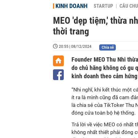
KINH DOANH
STARTUP
CÂU CHU
MEO 'dẹp tiệm,' thừa n
thời trang
20:55 | 08/12/2024
Chia sẻ
Founder MEO Thu Nhi thừa 
do chủ hãng không có gu qu
kinh doanh theo cảm hứng n
“Nhi nghĩ, khi kết thúc một c
ít ra là mình cũng đã cam đả
là chia sẻ của TikToker Thu 
đóng cửa toàn bộ hệ thống.
Trả lời về việc MEO có nhất 
không nhất thiết phải đóng c