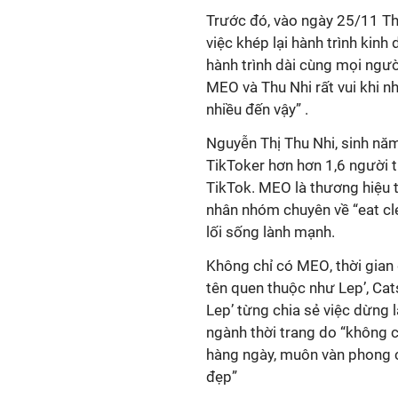
Trước đó, vào ngày 25/11 Th
việc khép lại hành trình kinh
hành trình dài cùng mọi ngườ
MEO và Thu Nhi rất vui khi 
nhiều đến vậy”
.
Nguyễn Thị Thu Nhi, sinh năm
TikToker hơn hơn 1,6 người t
TikTok.
MEO là thương hiệu th
nhân
nhóm chuyên về “eat cl
lối sống lành mạnh.
Không chỉ có M
EO
, thời gia
tên quen thuộc
như
Lep’, Cat
Lep’
từng chia sẻ
việc dừng l
ngành
thời trang do “
không c
hàng ngày, muôn vàn phong c
đẹp
”