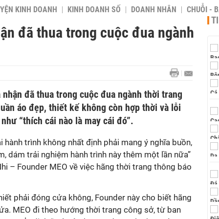
YỆN KINH DOANH
KINH DOANH SỐ
DOANH NHÂN
CHUỖI - 
T
hận đã thua trong cuộc đua ngành
nhận đã thua trong cuộc đua ngành thời trang
ần áo đẹp, thiết kế không còn hợp thời và lỗi
hư “thích cái nào là may cái đó”.
ái hành trình không nhất định phải mang ý nghĩa buồn,
m, dám trải nghiệm hành trình này thêm một lần nữa”
Nhi – Founder MEO về việc hãng thời trang thông báo
thiết phải đóng cửa không, Founder này cho biết hãng
ửa. MEO đi theo hướng thời trang công sở, từ ban