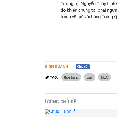
Tương tự,
Nguyễn Thùy Linh
do khiến chúng tôi phải ngừ
tranh về giá với hàng Trung 
KINH DOANH
Chia sẻ
thời trang
Lep’
MEO
TAG:
CÙNG CHỦ ĐỀ
ô hình siêu thị tích
Mùa kinh doanh Giáng