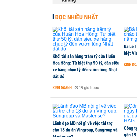
NHÀ ĐẤT
-
1 phút trước
ĐỌC NHIỀU NHẤT
Dòng tiền ngoại bất ngờ trở lại T
CHỨNG KHOÁN
-
1 phút trước
Bà Lê T
Kiến nghị đưa người bán hàng onl
biệt Vi
Khối tài sản hàng trăm tỷ của Huấn
THỜI SỰ
-
1 phút trước
Hoa Hồng: Từ biệt thự 50 tỷ, dàn siêu
KINH D
xe hàng chục tỷ đến vườn tùng Nhật
đắt đỏ
TikToker Khánh Sky, Vua Quạt, Hồ
KINH DOANH
-
19 giờ trước
KINH DOANH
-
1 phút trước
Lãnh đạo MB nói gì về việc tài trợ
Công t
cho 18 dự án Vingroup, Sungroup và
gần 19 
Masterise?