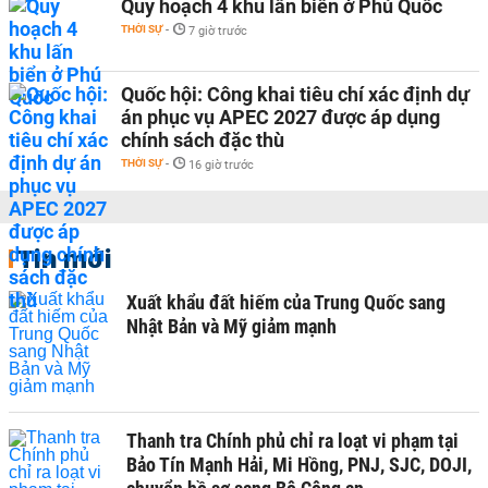
Quy hoạch 4 khu lấn biển ở Phú Quốc
THỜI SỰ
-
7 giờ trước
Quốc hội: Công khai tiêu chí xác định dự
án phục vụ APEC 2027 được áp dụng
chính sách đặc thù
THỜI SỰ
-
16 giờ trước
Tin mới
Xuất khẩu đất hiếm của Trung Quốc sang
Nhật Bản và Mỹ giảm mạnh
Thanh tra Chính phủ chỉ ra loạt vi phạm tại
Bảo Tín Mạnh Hải, Mi Hồng, PNJ, SJC, DOJI,