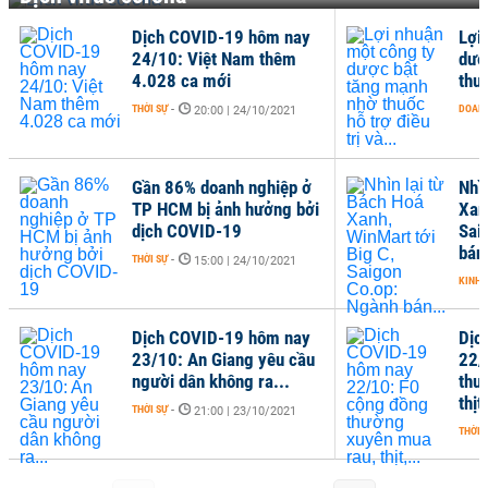
Dịch COVID-19 hôm nay
Lợi
24/10: Việt Nam thêm
dượ
4.028 ca mới
thuố
THỜI SỰ
-
DOANH
20:00 | 24/10/2021
Gần 86% doanh nghiệp ở
Nhì
TP HCM bị ảnh hưởng bởi
Xan
dịch COVID-19
Sai
bán.
THỜI SỰ
-
15:00 | 24/10/2021
KINH 
Dịch COVID-19 hôm nay
Dịc
23/10: An Giang yêu cầu
22/
người dân không ra...
thư
thịt,
THỜI SỰ
-
21:00 | 23/10/2021
THỜI 