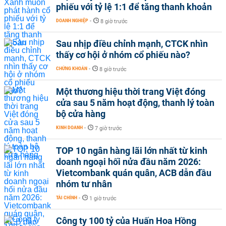
phiếu với tỷ lệ 1:1 để tăng thanh khoản
DOANH NGHIỆP
-
8 giờ trước
Sau nhịp điều chỉnh mạnh, CTCK nhìn
thấy cơ hội ở nhóm cổ phiếu nào?
CHỨNG KHOÁN
-
8 giờ trước
Một thương hiệu thời trang Việt đóng
cửa sau 5 năm hoạt động, thanh lý toàn
bộ cửa hàng
KINH DOANH
-
7 giờ trước
TOP 10 ngân hàng lãi lớn nhất từ kinh
doanh ngoại hối nửa đầu năm 2026:
Vietcombank quán quân, ACB dẫn đầu
nhóm tư nhân
TÀI CHÍNH
-
1 giờ trước
Công ty 100 tỷ của Huấn Hoa Hồng