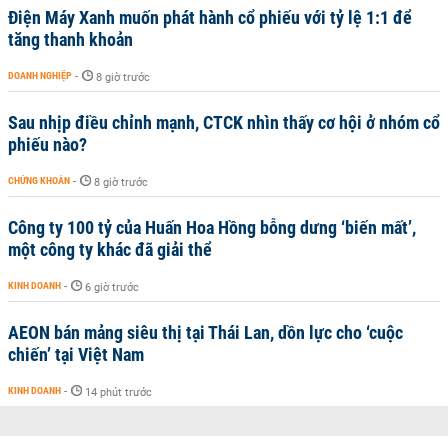
Điện Máy Xanh muốn phát hành cổ phiếu với tỷ lệ 1:1 để
tăng thanh khoản
DOANH NGHIỆP
-
8 giờ trước
Sau nhịp điều chỉnh mạnh, CTCK nhìn thấy cơ hội ở nhóm cổ
phiếu nào?
CHỨNG KHOÁN
-
8 giờ trước
Công ty 100 tỷ của Huấn Hoa Hồng bỗng dưng ‘biến mất’,
một công ty khác đã giải thể
KINH DOANH
-
6 giờ trước
AEON bán mảng siêu thị tại Thái Lan, dồn lực cho ‘cuộc
chiến’ tại Việt Nam
KINH DOANH
-
14 phút trước