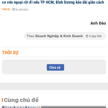
cơ vốn ngoại rời đi nếu TP HCM, Bình Dương kéo dài giãn cách
THỜI SỰ
-
01-09-2021
Anh Đào
Theo
Doanh Nghiệp & Kinh Doanh
Copy link
THỜI SỰ
Chia sẻ
Cùng chủ đề
Dịch virus corona