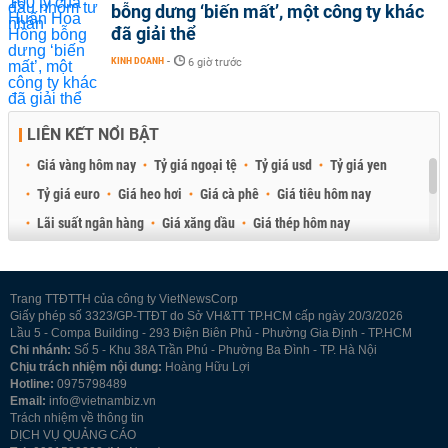
bỗng dưng ‘biến mất’, một công ty khác
đã giải thể
KINH DOANH
-
6 giờ trước
LIÊN KẾT NỔI BẬT
Giá vàng hôm nay
Tỷ giá ngoại tệ
Tỷ giá usd
Tỷ giá yen
Tỷ giá euro
Giá heo hơi
Giá cà phê
Giá tiêu hôm nay
Lãi suất ngân hàng
Giá xăng dầu
Giá thép hôm nay
Giá sầu riêng
Giá thịt heo
Giá gạo
Giá cao su
Best Retail Brokers
Diễn đàn đầu tư Việt Nam 2026
Trang TTĐTTH của công ty VietNewsCorp
Giấy phép số 3323/GP-TTĐT do Sở VH&TT TP.HCM cấp ngày 20/3/2026
Lầu 5 - Compa Building - 293 Điện Biên Phủ - Phường Gia Định - TP.HCM
Chi nhánh:
Số 5 - Khu 38A Trần Phú - Phường Ba Đình - TP. Hà Nội
Chịu trách nhiệm nội dung:
Hoàng Hữu Lợi
Hotline:
0975798489
Email:
info@vietnambiz.vn
Trách nhiệm về thông tin
DỊCH VỤ QUẢNG CÁO