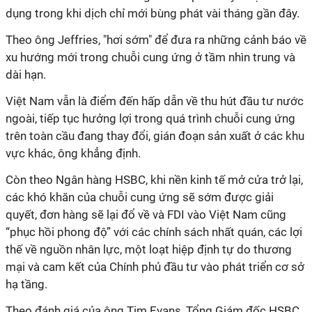
dụng trong khi dịch chỉ mới bùng phát vài tháng gần đây.
Theo ông Jeffries, "hơi sớm" để đưa ra những cảnh báo về
xu hướng mới trong chuỗi cung ứng ở tầm nhìn trung và
dài hạn.
Việt Nam vẫn là điểm đến hấp dẫn về thu hút đầu tư nước
ngoài, tiếp tục hưởng lợi trong quá trình chuỗi cung ứng
trên toàn cầu đang thay đổi, gián đoạn sản xuất ở các khu
vực khác, ông khẳng định.
Còn theo Ngân hàng HSBC, khi nền kinh tế mở cửa trở lại,
các khó khăn của chuỗi cung ứng sẽ sớm được giải
quyết, đơn hàng sẽ lại đổ về và FDI vào Việt Nam cũng
“phục hồi phong độ” với các chính sách nhất quán, các lợi
thế về nguồn nhân lực, một loạt hiệp định tự do thương
mại và cam kết của Chính phủ đầu tư vào phát triển cơ sở
hạ tầng.
Theo đánh giá của ông Tim Evans, Tổng Giám đốc HSBC