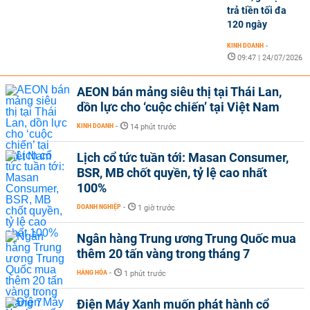
trả tiền tối đa
120 ngày
KINH DOANH
-
09:47 | 24/07/2026
AEON bán mảng siêu thị tại Thái Lan,
dồn lực cho ‘cuộc chiến’ tại Việt Nam
KINH DOANH
-
14 phút trước
Lịch cổ tức tuần tới: Masan Consumer,
BSR, MB chốt quyền, tỷ lệ cao nhất
100%
DOANH NGHIỆP
-
1 giờ trước
Ngân hàng Trung ương Trung Quốc mua
thêm 20 tấn vàng trong tháng 7
HÀNG HÓA
-
1 phút trước
Điện Máy Xanh muốn phát hành cổ