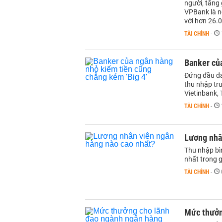
người, tăng
VPBank là n
với hơn 26.
TÀI CHÍNH
-
Banker của
Đứng đầu da
thu nhập tru
Vietinbank,
TÀI CHÍNH
-
Lương nhâ
Thu nhập bì
nhất trong g
TÀI CHÍNH
-
Mức thưởn