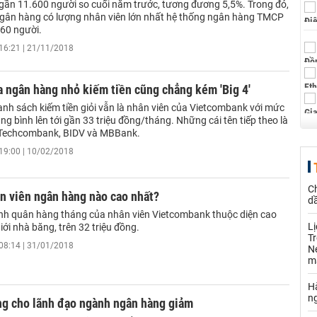
 gần 11.600 người so cuối năm trước, tương đương 5,5%. Trong đó,
gân hàng có lượng nhân viên lớn nhất hệ thống ngân hàng TMCP
060 người.
16:21 | 21/11/2018
 ngân hàng nhỏ kiếm tiền cũng chẳng kém 'Big 4'
nh sách kiếm tiền giỏi vẫn là nhân viên của Vietcombank với mức
ng bình lên tới gần 33 triệu đồng/tháng. Những cái tên tiếp theo là
 Techcombank, BIDV và MBBank.
19:00 | 10/02/2018
C
n viên ngân hàng nào cao nhất?
d
nh quân hàng tháng của nhân viên Vietcombank thuộc diện cao
L
iới nhà băng, trên 32 triệu đồng.
Tr
08:14 | 31/01/2018
Né
m
Hà
n
g cho lãnh đạo ngành ngân hàng giảm