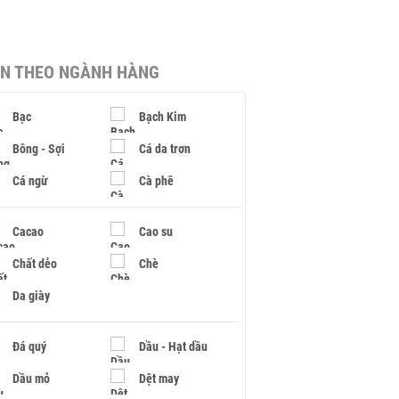
IN THEO NGÀNH HÀNG
Bạc
Bạch Kim
Bông - Sợi
Cá da trơn
Cá ngừ
Cà phê
Cacao
Cao su
Chất dẻo
Chè
Da giày
Đá quý
Dầu - Hạt dầu
Dầu mỏ
Dệt may