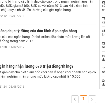
 trung bình cho các lãnh đạo cấp cao trong ngành ngân hàng năm
K
triệu USD, giảm 2 triệu USD so với năm 2013 sau khi Liên minh
Hồ
 chặt quy định về tiền thưởng của giới ngân hàng.
c
22:12 | 10/01/2018
T
x
hàng chục tỷ đồng của dàn lãnh đạo ngân hàng
Ch
kh
o của các ngân hàng từ nhỏ tới lớn đều nhận mức lương lên tới
ỷ đồng trong năm 2016.
Ch
ro
17:38 | 11/02/2017
Hà
d
gân hàng nhận lương 670 triệu đồng/tháng?
Tổ
nh
t gần đây cho biết giám đốc khối bán lẻ hoặc khối doanh nghiệp có
 kinh nghiệm nhận chung mức lương cao nhất là 15.000
Qu
đ
21:24 | 06/08/2016
1