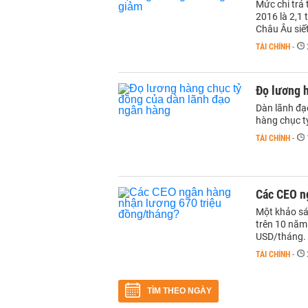
Mức chi trả
2016 là 2,1 
Châu Âu siết
TÀI CHÍNH
-
Đọ lương 
Dàn lãnh đạ
hàng chục t
TÀI CHÍNH
-
Các CEO n
Một khảo sá
trên 10 năm
USD/tháng.
TÀI CHÍNH
-
TÌM THEO NGÀY