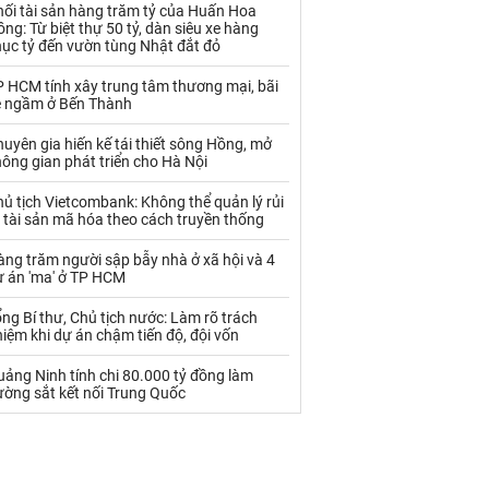
Palladium
Phân bón
hối tài sản hàng trăm tỷ của Huấn Hoa
ng: Từ biệt thự 50 tỷ, dàn siêu xe hàng
hục tỷ đến vườn tùng Nhật đắt đỏ
Rau - Củ -Quả
Sắt thép
P HCM tính xây trung tâm thương mại, bãi
Sữa
e ngầm ở Bến Thành
uyên gia hiến kế tái thiết sông Hồng, mở
Than
Thức ăn chăn nuôi
ông gian phát triển cho Hà Nội
Thủy hải sản khác
Tôm
ủ tịch Vietcombank: Không thể quản lý rủi
 tài sản mã hóa theo cách truyền thống
Vàng
ng trăm người sập bẫy nhà ở xã hội và 4
ự án 'ma' ở TP HCM
VLXD khác
Xăng dầu
ng Bí thư, Chủ tịch nước: Làm rõ trách
Xi măng - Clynker
iệm khi dự án chậm tiến độ, đội vốn
ảng Ninh tính chi 80.000 tỷ đồng làm
ường sắt kết nối Trung Quốc