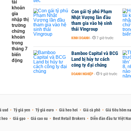
tài
khoản
Con gái tỷ phú Phạm
gia
Nhật Vượng lần đầu
nhập thị
tham gia vào hệ sinh
trường
thái Vingroup
chứng
khoán
KINH DOANH
-
7 giờ trước
trong
tháng 7
Bamboo Capital và BCG
biến
Land bị hủy tư cách
động
công ty đại chúng
DOANH NGHIỆP
-
9 giờ trước
á usd
Tỷ giá yen
Tỷ giá euro
Giá heo hơi
Giá cà phê
Giá tiêu hôm n
t heo
Giá gạo
Giá cao su
Best Retail Brokers
Diễn đàn đầu tư Việt N