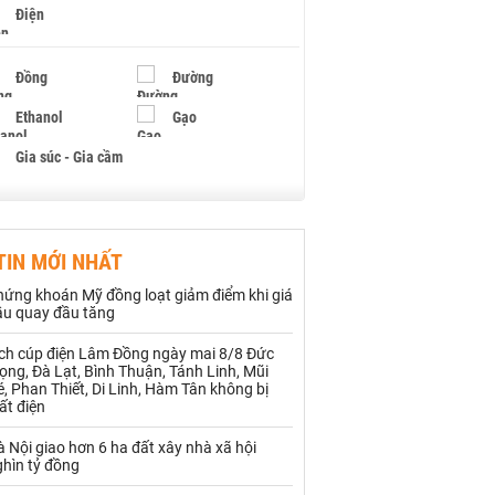
Điện
Đồng
Đường
Ethanol
Gạo
Gia súc - Gia cầm
Giấy
Gỗ
TIN MỚI NHẤT
Hạt điều
Hồ tiêu - Hạt tiêu
hứng khoán Mỹ đồng loạt giảm điểm khi giá
Khí đốt
ầu quay đầu tăng
ịch cúp điện Lâm Đồng ngày mai 8/8 Đức
Kim loại khác
Mắc ca
ọng, Đà Lạt, Bình Thuận, Tánh Linh, Mũi
, Phan Thiết, Di Linh, Hàm Tân không bị
Muối
Ngũ cốc
ất điện
Nhựa - Hạt nhựa
 Nội giao hơn 6 ha đất xây nhà xã hội
ghìn tỷ đồng