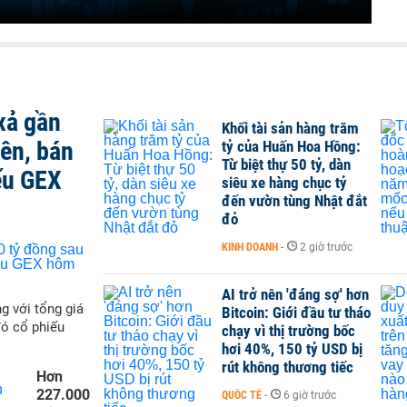
xả gần
Khối tài sản hàng trăm
iên, bán
tỷ của Huấn Hoa Hồng:
Từ biệt thự 50 tỷ, dàn
ếu GEX
siêu xe hàng chục tỷ
đến vườn tùng Nhật đắt
đỏ
KINH DOANH
-
2 giờ trước
AI trở nên 'đáng sợ' hơn
g với tổng giá
Bitcoin: Giới đầu tư tháo
đó cổ phiếu
chạy vì thị trường bốc
hơi 40%, 150 tỷ USD bị
rút không thương tiếc
Hơn
227.000
QUỐC TẾ
-
6 giờ trước