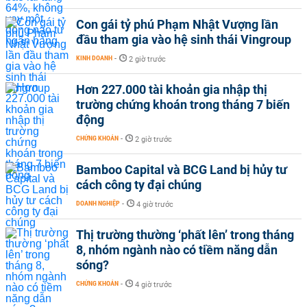
Con gái tỷ phú Phạm Nhật Vượng lần
đầu tham gia vào hệ sinh thái Vingroup
KINH DOANH
-
2 giờ trước
Hơn 227.000 tài khoản gia nhập thị
trường chứng khoán trong tháng 7 biến
động
CHỨNG KHOÁN
-
2 giờ trước
Bamboo Capital và BCG Land bị hủy tư
cách công ty đại chúng
DOANH NGHIỆP
-
4 giờ trước
Thị trường thường ‘phất lên’ trong tháng
8, nhóm ngành nào có tiềm năng dẫn
sóng?
CHỨNG KHOÁN
-
4 giờ trước