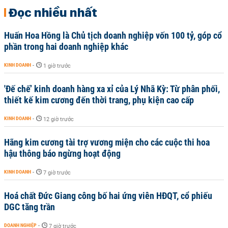
Đọc nhiều nhất
Huấn Hoa Hồng là Chủ tịch doanh nghiệp vốn 100 tỷ, góp cổ
phần trong hai doanh nghiệp khác
KINH DOANH
-
1 giờ trước
'Đế chế’ kinh doanh hàng xa xỉ của Lý Nhã Kỳ: Từ phân phối,
thiết kế kim cương đến thời trang, phụ kiện cao cấp
KINH DOANH
-
12 giờ trước
Hãng kim cương tài trợ vương miện cho các cuộc thi hoa
hậu thông báo ngừng hoạt động
KINH DOANH
-
7 giờ trước
Hoá chất Đức Giang công bố hai ứng viên HĐQT, cổ phiếu
DGC tăng trần
DOANH NGHIỆP
-
7 giờ trước