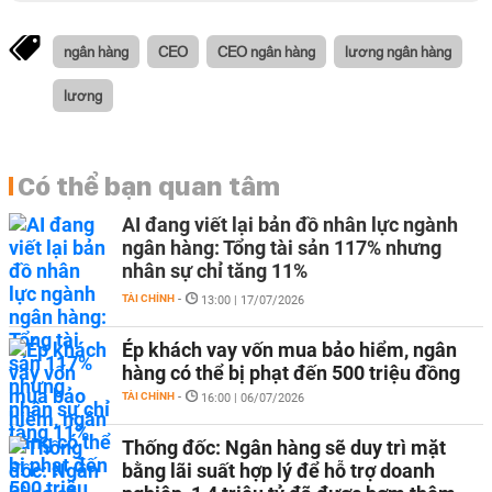
ngân hàng
CEO
CEO ngân hàng
lương ngân hàng
lương
Có thể bạn quan tâm
AI đang viết lại bản đồ nhân lực ngành
ngân hàng: Tổng tài sản 117% nhưng
nhân sự chỉ tăng 11%
TÀI CHÍNH
-
13:00 | 17/07/2026
Ép khách vay vốn mua bảo hiểm, ngân
hàng có thể bị phạt đến 500 triệu đồng
TÀI CHÍNH
-
16:00 | 06/07/2026
Thống đốc: Ngân hàng sẽ duy trì mặt
bằng lãi suất hợp lý để hỗ trợ doanh