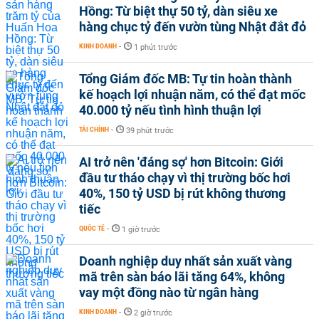
Hồng: Từ biệt thự 50 tỷ, dàn siêu xe
hàng chục tỷ đến vườn tùng Nhật đắt đỏ
KINH DOANH
-
1 phút trước
Tổng Giám đốc MB: Tự tin hoàn thành
kế hoạch lợi nhuận năm, có thể đạt mốc
40.000 tỷ nếu tình hình thuận lợi
TÀI CHÍNH
-
39 phút trước
AI trở nên 'đáng sợ' hơn Bitcoin: Giới
đầu tư tháo chạy vì thị trường bốc hơi
40%, 150 tỷ USD bị rút không thương
tiếc
QUỐC TẾ
-
1 giờ trước
Doanh nghiệp duy nhất sản xuất vàng
mã trên sàn báo lãi tăng 64%, không
vay một đồng nào từ ngân hàng
KINH DOANH
-
2 giờ trước