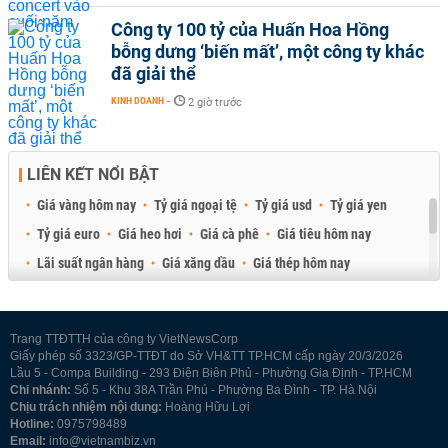
Công ty 100 tỷ của Huấn Hoa Hồng
bỗng dưng ‘biến mất’, một công ty khác
đã giải thể
KINH DOANH
-
2 giờ trước
LIÊN KẾT NỔI BẬT
Giá vàng hôm nay
Tỷ giá ngoại tệ
Tỷ giá usd
Tỷ giá yen
Tỷ giá euro
Giá heo hơi
Giá cà phê
Giá tiêu hôm nay
Lãi suất ngân hàng
Giá xăng dầu
Giá thép hôm nay
Giá sầu riêng
Giá thịt heo
Giá gạo
Giá cao su
Best Retail Brokers
Diễn đàn đầu tư Việt Nam 2026
Trang TTĐTTH của công ty VietNewsCorp
Giấy phép số 3323/GP-TTĐT do Sở VH&TT TP.HCM cấp ngày 20/3/2026
Lầu 5 - Compa Building - 293 Điện Biên Phủ - Phường Gia Định - TP.HCM
Chi nhánh:
Số 5 - Khu 38A Trần Phú - Phường Ba Đình - TP. Hà Nội
Chịu trách nhiệm nội dung:
Hoàng Hữu Lợi
Hotline:
0975798489
Email:
info@vietnambiz.vn