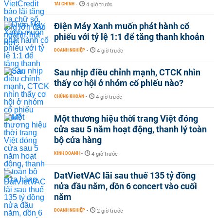
TÀI CHÍNH
-
4 giờ trước
Điện Máy Xanh muốn phát hành cổ
phiếu với tỷ lệ 1:1 để tăng thanh khoản
DOANH NGHIỆP
-
4 giờ trước
Sau nhịp điều chỉnh mạnh, CTCK nhìn
thấy cơ hội ở nhóm cổ phiếu nào?
CHỨNG KHOÁN
-
4 giờ trước
Một thương hiệu thời trang Việt đóng
cửa sau 5 năm hoạt động, thanh lý toàn
bộ cửa hàng
KINH DOANH
-
4 giờ trước
DatVietVAC lãi sau thuế 135 tỷ đồng
nửa đầu năm, dồn 6 concert vào cuối
năm
DOANH NGHIỆP
-
2 giờ trước