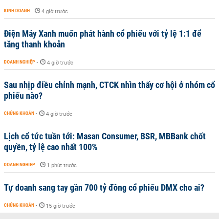
KINH DOANH
-
4 giờ trước
Điện Máy Xanh muốn phát hành cổ phiếu với tỷ lệ 1:1 để
tăng thanh khoản
DOANH NGHIỆP
-
4 giờ trước
Sau nhịp điều chỉnh mạnh, CTCK nhìn thấy cơ hội ở nhóm cổ
phiếu nào?
CHỨNG KHOÁN
-
4 giờ trước
Lịch cổ tức tuần tới: Masan Consumer, BSR, MBBank chốt
quyền, tỷ lệ cao nhất 100%
DOANH NGHIỆP
-
1 phút trước
Tự doanh sang tay gần 700 tỷ đồng cổ phiếu DMX cho ai?
CHỨNG KHOÁN
-
15 giờ trước