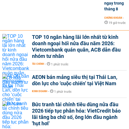
ngay trong
tháng 8
CHỨNG KHOÁN
-
19 giờ trước
TOP 10 ngân hàng lãi lớn nhất từ kinh
doanh ngoại hối nửa đầu năm 2026:
Vietcombank quán quân, ACB dẫn đầu
nhóm tư nhân
TÀI CHÍNH
-
1 phút trước
AEON bán mảng siêu thị tại Thái Lan,
dồn lực cho ‘cuộc chiến’ tại Việt Nam
KINH DOANH
-
1 phút trước
Bức tranh tài chính tiêu dùng nửa đầu
2026 tiếp tục phân hóa: VietCredit báo
lãi tăng ba chữ số, ông lớn đầu ngành
'hụt hơi'