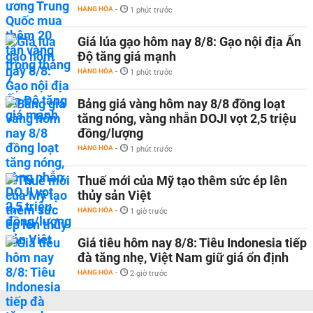
HÀNG HÓA
-
1 phút trước
Giá lúa gạo hôm nay 8/8: Gạo nội địa Ấn
Độ tăng giá mạnh
HÀNG HÓA
-
1 phút trước
Bảng giá vàng hôm nay 8/8 đồng loạt
tăng nóng, vàng nhẫn DOJI vọt 2,5 triệu
đồng/lượng
HÀNG HÓA
-
1 phút trước
Thuế mới của Mỹ tạo thêm sức ép lên
thủy sản Việt
HÀNG HÓA
-
1 giờ trước
Giá tiêu hôm nay 8/8: Tiêu Indonesia tiếp
đà tăng nhẹ, Việt Nam giữ giá ổn định
HÀNG HÓA
-
2 giờ trước