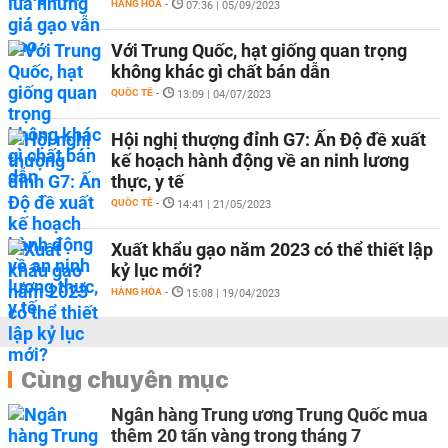
HÀNG HÓA
-
07:36 | 05/09/2023
Với Trung Quốc, hạt giống quan trọng
không khác gì chất bán dẫn
QUỐC TẾ
-
13:09 | 04/07/2023
Hội nghị thượng đỉnh G7: Ấn Độ đề xuất
kế hoạch hành động về an ninh lương
thực, y tế
QUỐC TẾ
-
14:41 | 21/05/2023
Xuất khẩu gạo năm 2023 có thể thiết lập
kỷ lục mới?
HÀNG HÓA
-
15:08 | 19/04/2023
Cùng chuyên mục
Ngân hàng Trung ương Trung Quốc mua
thêm 20 tấn vàng trong tháng 7