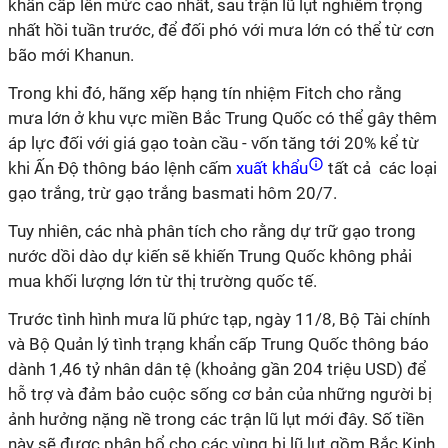
khẩn cấp lên mức cao nhất, sau trận lũ lụt nghiêm trọng
nhất hồi tuần trước, để đối phó với mưa lớn có thể từ cơn
bão mới Khanun.
Trong khi đó, hãng xếp hạng tín nhiệm Fitch cho rằng
mưa lớn ở khu vực miền Bắc Trung Quốc có thể gây thêm
áp lực đối với giá gạo toàn cầu - vốn tăng tới 20% kể từ
khi Ấn Độ thông báo lệnh cấm
xuất khẩu
tất cả các loại
gạo trắng, trừ gạo trắng basmati hôm 20/7.
Tuy nhiên, các nhà phân tích cho rằng dự trữ gạo trong
nước dồi dào dự kiến sẽ khiến Trung Quốc không phải
mua khối lượng lớn từ thị trường quốc tế.
Trước tình hình mưa lũ phức tạp, ngày 11/8, Bộ Tài chính
và Bộ Quản lý tình trạng khẩn cấp Trung Quốc thông báo
dành 1,46 tỷ nhân dân tệ (khoảng gần 204 triệu USD) để
hỗ trợ và đảm bảo cuộc sống cơ bản của những người bị
ảnh hưởng nặng nề trong các trận lũ lụt mới đây. Số tiền
này sẽ được phân bổ cho các vùng bị lũ lụt gồm Bắc Kinh,