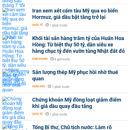
Iran xem xét cấm tàu Mỹ qua eo biển
Hormuz, giá dầu bật tăng trở lại
QUỐC TẾ
-
1 phút trước
Khối tài sản hàng trăm tỷ của Huấn Hoa
Hồng: Từ biệt thự 50 tỷ, dàn siêu xe
hàng chục tỷ đến vườn tùng Nhật đắt đỏ
KINH DOANH
-
6 giờ trước
Sản lượng thép Mỹ phục hồi nhờ thuế
quan
HÀNG HÓA
-
1 phút trước
Chứng khoán Mỹ đồng loạt giảm điểm
khi giá dầu quay đầu tăng
QUỐC TẾ
-
1 phút trước
Tổng Bí thư, Chủ tịch nước: Làm rõ