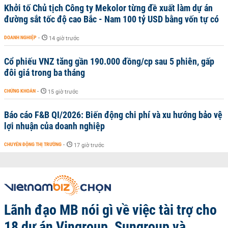
Khởi tố Chủ tịch Công ty Mekolor từng đề xuất làm dự án
đường sắt tốc độ cao Bắc - Nam 100 tỷ USD bằng vốn tự có
DOANH NGHIỆP
-
14 giờ trước
Cổ phiếu VNZ tăng gần 190.000 đồng/cp sau 5 phiên, gấp
đôi giá trong ba tháng
CHỨNG KHOÁN
-
15 giờ trước
Báo cáo F&B QI/2026: Biến động chi phí và xu hướng bảo vệ
lợi nhuận của doanh nghiệp
CHUYỂN ĐỘNG THỊ TRƯỜNG
-
17 giờ trước
Lãnh đạo MB nói gì về việc tài trợ cho
18 dự án Vingroup, Sungroup và