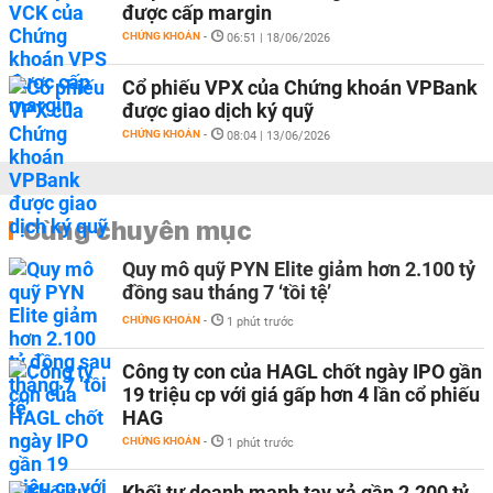
được cấp margin
CHỨNG KHOÁN
-
06:51 | 18/06/2026
Cổ phiếu VPX của Chứng khoán VPBank
được giao dịch ký quỹ
CHỨNG KHOÁN
-
08:04 | 13/06/2026
Cùng chuyên mục
Quy mô quỹ PYN Elite giảm hơn 2.100 tỷ
đồng sau tháng 7 ‘tồi tệ’
CHỨNG KHOÁN
-
1 phút trước
Công ty con của HAGL chốt ngày IPO gần
19 triệu cp với giá gấp hơn 4 lần cổ phiếu
HAG
CHỨNG KHOÁN
-
1 phút trước
Khối tự doanh mạnh tay xả gần 2.200 tỷ