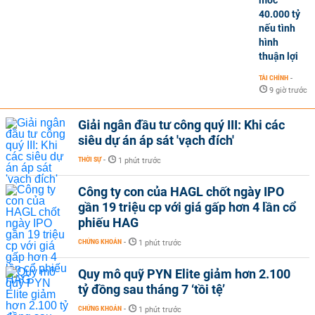
mốc
40.000 tỷ
nếu tình
hình
thuận lợi
TÀI CHÍNH
-
9 giờ trước
Giải ngân đầu tư công quý III: Khi các
siêu dự án áp sát 'vạch đích'
THỜI SỰ
-
1 phút trước
Công ty con của HAGL chốt ngày IPO
gần 19 triệu cp với giá gấp hơn 4 lần cổ
phiếu HAG
CHỨNG KHOÁN
-
1 phút trước
Quy mô quỹ PYN Elite giảm hơn 2.100
tỷ đồng sau tháng 7 ‘tồi tệ’
CHỨNG KHOÁN
-
1 phút trước