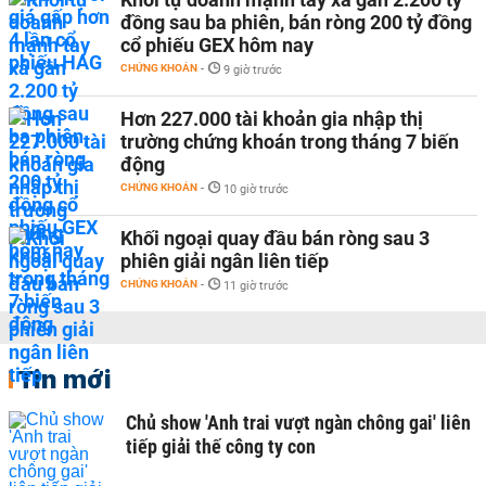
đồng sau ba phiên, bán ròng 200 tỷ đồng
cổ phiếu GEX hôm nay
CHỨNG KHOÁN
-
9 giờ trước
Hơn 227.000 tài khoản gia nhập thị
trường chứng khoán trong tháng 7 biến
động
CHỨNG KHOÁN
-
10 giờ trước
Khối ngoại quay đầu bán ròng sau 3
phiên giải ngân liên tiếp
CHỨNG KHOÁN
-
11 giờ trước
Tin mới
Chủ show 'Anh trai vượt ngàn chông gai' liên
tiếp giải thế công ty con