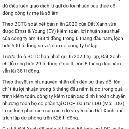
đủ điều kiện giao dịch kí quĩ do lợi nhuận sau thuế cổ
đông công ty mẹ là số âm.
Theo BCTC soát xét bán niên 2020 của Đất Xanh vừa
được Ernst & Young (EY) kiểm toán, lợi nhuận sau thuế
của công ty âm 488 tỉ đồng trong 6 tháng đầu năm, lệch
hơn 500 tỉ đồng so với con số công ty tự lập.
Trước đó ở BCTC hợp nhất quí II/2020 tự lập, Đất Xanh
chỉ lỗ ròng hơn 29 tỉ đồng ở quí II, còn 6 tháng đầu năm
vẫn lãi 38 tỉ đồng.
Theo thuyết minh, nguyên nhân dẫn đến sự thay đổi lớn
chỉ tiêu lợi nhuận trong 6 tháng đầu năm là do trong quá
trình kiểm toán, công ty kiểm toán xác định khoản chuyển
nhượng toàn bộ cổ phần tại CTCP Đầu tư LDG (Mã: LDG)
là sự kiện phát sinh sau niên độ và yêu cầu Đất Xanh phải
trích lập dự phòng trên 526 tỉ đồng.
Cụ thể, Đất Xanh đã hoàn tất thoái 63 triệu cp LDG và thu