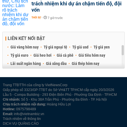
trách nhiệm khi dự án chậm tiến độ, đội
vốn
THỜI SỰ
-
7 giờ trước
LIÊN KẾT NỔI BẬT
Giá vàng hôm nay
Tỷ giá ngoại tệ
Tỷ giá usd
Tỷ giá yen
Tỷ giá euro
Giá heo hơi
Giá cà phê
Giá tiêu hôm nay
Lãi suất ngân hàng
Giá xăng dầu
Giá thép hôm nay
Giá sầu riêng
Giá thịt heo
Giá gạo
Giá cao su
Best Retail Brokers
Diễn đàn đầu tư Việt Nam 2026
Trang TTĐTTH của công ty VietNewsCorp
Giấy phép số 3323/GP-TTĐT do Sở VH&TT TP.HCM cấp ngày 20/3/2026
Lầu 5 - Compa Building - 293 Điện Biên Phủ - Phường Gia Định - TP.HCM
Chi nhánh:
Số 5 - Khu 38A Trần Phú - Phường Ba Đình - TP. Hà Nội
Chịu trách nhiệm nội dung:
Hoàng Hữu Lợi
Hotline:
0975798489
Email:
info@vietnambiz.vn
Trách nhiệm về thông tin
DỊCH VỤ QUẢNG CÁO