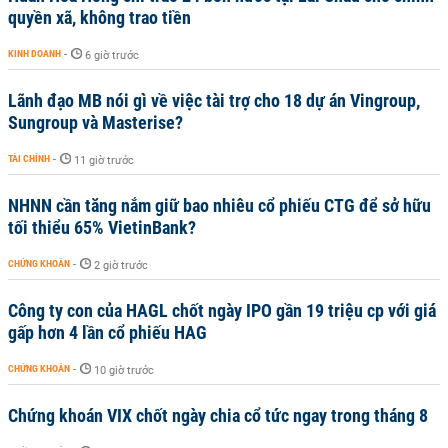
quyền xã, không trao tiền
KINH DOANH
-
6 giờ trước
Lãnh đạo MB nói gì về việc tài trợ cho 18 dự án Vingroup,
Sungroup và Masterise?
TÀI CHÍNH
-
11 giờ trước
NHNN cần tăng nắm giữ bao nhiêu cổ phiếu CTG để sở hữu
tối thiểu 65% VietinBank?
CHỨNG KHOÁN
-
2 giờ trước
Công ty con của HAGL chốt ngày IPO gần 19 triệu cp với giá
gấp hơn 4 lần cổ phiếu HAG
CHỨNG KHOÁN
-
10 giờ trước
Chứng khoán VIX chốt ngày chia cổ tức ngay trong tháng 8