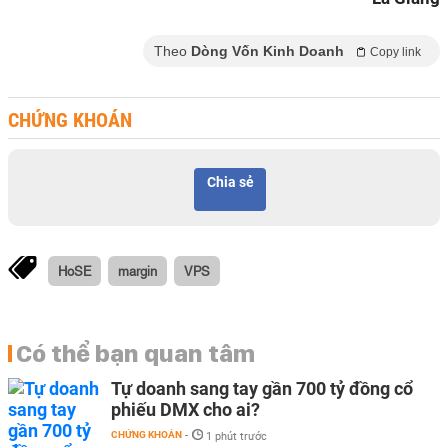
Theo
Dòng Vốn Kinh Doanh
Copy link
CHỨNG KHOÁN
Chia sẻ
HoSE
margin
VPS
Có thể bạn quan tâm
Tự doanh sang tay gần 700 tỷ đồng cổ
phiếu DMX cho ai?
CHỨNG KHOÁN
-
1 phút trước