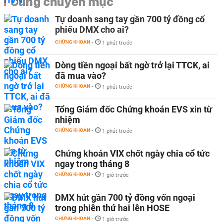
Cùng chuyên mục
Tự doanh sang tay gần 700 tỷ đồng cổ
phiếu DMX cho ai?
CHỨNG KHOÁN
-
1 phút trước
Dòng tiền ngoại bất ngờ trở lại TTCK, ai
đã mua vào?
CHỨNG KHOÁN
-
1 phút trước
Tổng Giám đốc Chứng khoán EVS xin từ
nhiệm
CHỨNG KHOÁN
-
1 phút trước
Chứng khoán VIX chốt ngày chia cổ tức
ngay trong tháng 8
CHỨNG KHOÁN
-
1 giờ trước
DMX hút gần 700 tỷ đồng vốn ngoại
trong phiên thứ hai lên HOSE
CHỨNG KHOÁN
-
1 giờ trước