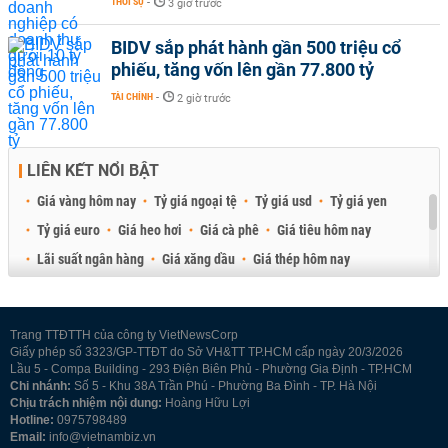
THỜI SỰ
-
3 giờ trước
BIDV sắp phát hành gần 500 triệu cổ
phiếu, tăng vốn lên gần 77.800 tỷ
TÀI CHÍNH
-
2 giờ trước
LIÊN KẾT NỔI BẬT
Giá vàng hôm nay
Tỷ giá ngoại tệ
Tỷ giá usd
Tỷ giá yen
Tỷ giá euro
Giá heo hơi
Giá cà phê
Giá tiêu hôm nay
Lãi suất ngân hàng
Giá xăng dầu
Giá thép hôm nay
Giá sầu riêng
Giá thịt heo
Giá gạo
Giá cao su
Best Retail Brokers
Diễn đàn đầu tư Việt Nam 2026
Trang TTĐTTH của công ty VietNewsCorp
Giấy phép số 3323/GP-TTĐT do Sở VH&TT TP.HCM cấp ngày 20/3/2026
Lầu 5 - Compa Building - 293 Điện Biên Phủ - Phường Gia Định - TP.HCM
Chi nhánh:
Số 5 - Khu 38A Trần Phú - Phường Ba Đình - TP. Hà Nội
Chịu trách nhiệm nội dung:
Hoàng Hữu Lợi
Hotline:
0975798489
Email:
info@vietnambiz.vn