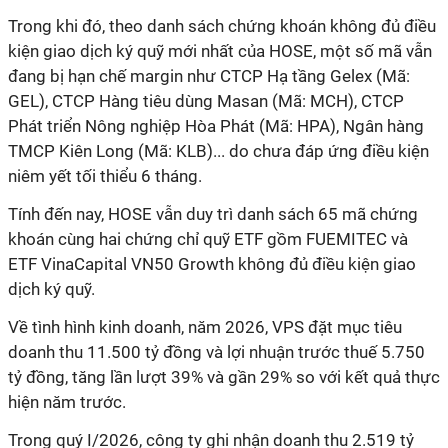
Trong khi đó, theo danh sách chứng khoán không đủ điều
kiện giao dịch ký quỹ mới nhất của HOSE, một số mã vẫn
đang bị hạn chế margin như CTCP Hạ tầng Gelex (Mã:
GEL), CTCP Hàng tiêu dùng Masan (Mã: MCH), CTCP
Phát triển Nông nghiệp Hòa Phát (Mã: HPA), Ngân hàng
TMCP Kiên Long (Mã: KLB)... do chưa đáp ứng điều kiện
niêm yết tối thiểu 6 tháng.
Tính đến nay, HOSE vẫn duy trì danh sách 65 mã chứng
khoán cùng hai chứng chỉ quỹ ETF gồm FUEMITEC và
ETF VinaCapital VN50 Growth không đủ điều kiện giao
dịch ký quỹ.
Về tình hình kinh doanh, năm 2026, VPS đặt mục tiêu
doanh thu 11.500 tỷ đồng và lợi nhuận trước thuế 5.750
tỷ đồng, tăng lần lượt 39% và gần 29% so với kết quả thực
hiện năm trước.
Trong quý I/2026, công ty ghi nhận doanh thu 2.519 tỷ