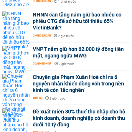
CHỨNG KHOÁN
-
1 phút trước
NHNN cần tăng nắm giữ bao nhiêu cổ
phiếu CTG để sở hữu tối thiểu 65%
VietinBank?
CHỨNG KHOÁN
-
2 giờ trước
VNPT nắm giữ hơn 62.000 tỷ đồng tiền
mặt, ngang ngửa MWG
DOANH NGHIỆP
-
2 giờ trước
Chuyên gia Phạm Xuân Hoè chỉ ra 6
nguyên nhân khiến dòng vốn trong nền
kinh tế còn 'tắc nghẽn'
THỜI SỰ
-
2 giờ trước
Đề xuất miễn 30% thuế thu nhập cho hộ
kinh doanh, doanh nghiệp có doanh thu
dưới 10 tỷ đồng