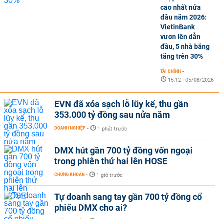
cao nhất nửa
đầu năm 2026:
VietinBank
vươn lên dẫn
đầu, 5 nhà băng
tăng trên 30%
TÀI CHÍNH
-
15:12 | 05/08/2026
EVN đã xóa sạch lỗ lũy kế, thu gần
353.000 tỷ đồng sau nửa năm
DOANH NGHIỆP
-
1 phút trước
DMX hút gần 700 tỷ đồng vốn ngoại
trong phiên thứ hai lên HOSE
CHỨNG KHOÁN
-
1 giờ trước
Tự doanh sang tay gần 700 tỷ đồng cổ
phiếu DMX cho ai?