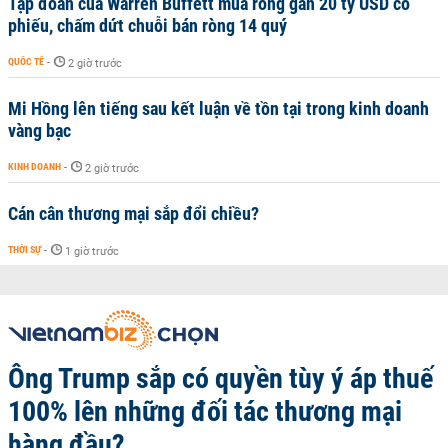
Tập đoàn của Warren Buffett mua ròng gần 20 tỷ USD cổ
phiếu, chấm dứt chuỗi bán ròng 14 quý
QUỐC TẾ
-
2 giờ trước
Mi Hồng lên tiếng sau kết luận về tồn tại trong kinh doanh
vàng bạc
KINH DOANH
-
2 giờ trước
Cán cân thương mại sắp đổi chiều?
THỜI SỰ
-
1 giờ trước
Ông Trump sắp có quyền tùy ý áp thuế
100% lên những đối tác thương mại
hàng đầu?