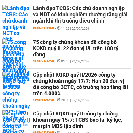
Lãnh đạo TCBS: Các chủ doanh nghiệp
và NĐT có kinh nghiệm thường tăng giải
ngân khi thị trường điều chỉnh
CHỨNG KHOÁN
-
11:02 | 29/07/2026
75 công ty chứng khoán đã công bố
KQKD quý II, 22 đơn vị lãi trên 100 tỷ
đồng
CHỨNG KHOÁN
-
09:05 | 21/07/2026
Cập nhật KQKD quý II/2026 công ty
chứng khoán ngày 17/7: Hơn 20 đơn vị
đã công bố BCTC, có trường hợp tăng lãi
trên 4.000%
CHỨNG KHOÁN
-
20:00 | 17/07/2026
Cập nhật KQKD quý II công ty chứng
khoán ngày 15/7: TCBS báo lãi kỷ lục,
margin MBS lập đỉnh
CHỨNG KHOÁN
-
11:27 | 15/07/2026