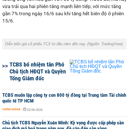
vừa trải qua hai phiên tăng mạnh liên tiếp, với mức tăng
gần 7% trong ngày 16/6 sau khi tăng hết biên độ ở phiên
15/6.
Diễn biến giá cổ phiếu TCX từ đầu năm đến nay. (Nguồn: TradingView).
TCBS bổ nhiệm tân Phó
Chủ tịch HĐQT và Quyền
Tổng Giám đốc
TCBS muốn lập công ty con 800 tỷ đồng tại Trung tâm Tài chính
quốc tế TP HCM
CHỨNG KHOÁN
-
02-06-2026
Chủ tịch TCBS Nguyễn Xuân Minh: Kỳ vọng được cấp phép sàn
giao dịch mã hoá trong năm nay, đề cập đến sàn vàng