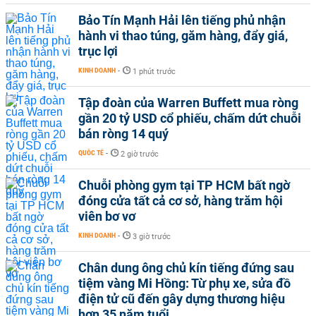
Bảo Tín Mạnh Hải lên tiếng phủ nhận
hành vi thao túng, găm hàng, đẩy giá,
trục lợi
KINH DOANH
-
1 phút trước
Tập đoàn của Warren Buffett mua ròng
gần 20 tỷ USD cổ phiếu, chấm dứt chuỗi
bán ròng 14 quý
QUỐC TẾ
-
2 giờ trước
Chuỗi phòng gym tại TP HCM bất ngờ
đóng cửa tất cả cơ sở, hàng trăm hội
viên bơ vơ
KINH DOANH
-
3 giờ trước
Chân dung ông chủ kín tiếng đứng sau
tiệm vàng Mi Hồng: Từ phụ xe, sửa đồ
điện tử cũ đến gây dựng thương hiệu
hơn 35 năm tuổi