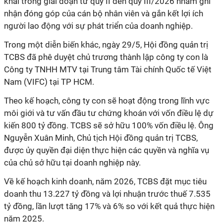
khai trong giai đoạn từ quý II đến quý III/2026 nhằm ghi
nhận đóng góp của cán bộ nhân viên và gắn kết lợi ích
người lao động với sự phát triển của doanh nghiệp.
Trong một diễn biến khác, ngày 29/5, Hội đồng quản trị
TCBS đã phê duyệt chủ trương thành lập công ty con là
Công ty TNHH MTV tại Trung tâm Tài chính Quốc tế Việt
Nam (VIFC) tại TP HCM.
Theo kế hoạch, công ty con sẽ hoạt động trong lĩnh vực
môi giới và tư vấn đầu tư chứng khoán với vốn điều lệ dự
kiến 800 tỷ đồng. TCBS sẽ sở hữu 100% vốn điều lệ. Ông
Nguyễn Xuân Minh, Chủ tịch Hội đồng quản trị TCBS,
được ủy quyền đại diện thực hiện các quyền và nghĩa vụ
của chủ sở hữu tại doanh nghiệp này.
Về kế hoạch kinh doanh, năm 2026, TCBS đặt mục tiêu
doanh thu 13.227 tỷ đồng và lợi nhuận trước thuế 7.535
tỷ đồng, lần lượt tăng 17% và 6% so với kết quả thực hiện
năm 2025.