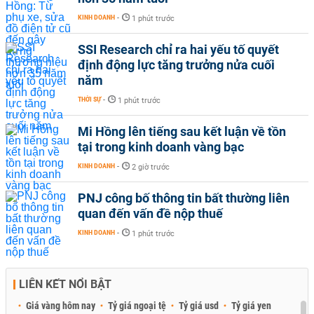
KINH DOANH
-
1 phút trước
SSI Research chỉ ra hai yếu tố quyết
định động lực tăng trưởng nửa cuối
năm
THỜI SỰ
-
1 phút trước
Mi Hồng lên tiếng sau kết luận về tồn
tại trong kinh doanh vàng bạc
KINH DOANH
-
2 giờ trước
PNJ công bố thông tin bất thường liên
quan đến vấn đề nộp thuế
KINH DOANH
-
1 phút trước
LIÊN KẾT NỔI BẬT
Giá vàng hôm nay
Tỷ giá ngoại tệ
Tỷ giá usd
Tỷ giá yen