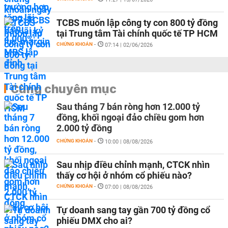
TCBS muốn lập công ty con 800 tỷ đồng
tại Trung tâm Tài chính quốc tế TP HCM
CHỨNG KHOÁN
-
07:14 | 02/06/2026
Cùng chuyên mục
Sau tháng 7 bán ròng hơn 12.000 tỷ
đồng, khối ngoại đảo chiều gom hơn
2.000 tỷ đồng
CHỨNG KHOÁN
-
10:00 | 08/08/2026
Sau nhịp điều chỉnh mạnh, CTCK nhìn
thấy cơ hội ở nhóm cổ phiếu nào?
CHỨNG KHOÁN
-
07:00 | 08/08/2026
Tự doanh sang tay gần 700 tỷ đồng cổ
phiếu DMX cho ai?