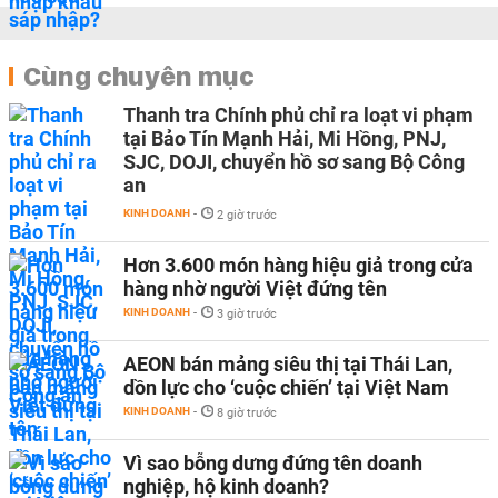
Cùng chuyên mục
Thanh tra Chính phủ chỉ ra loạt vi phạm
tại Bảo Tín Mạnh Hải, Mi Hồng, PNJ,
SJC, DOJI, chuyển hồ sơ sang Bộ Công
an
KINH DOANH
-
2 giờ trước
Hơn 3.600 món hàng hiệu giả trong cửa
hàng nhờ người Việt đứng tên
KINH DOANH
-
3 giờ trước
AEON bán mảng siêu thị tại Thái Lan,
dồn lực cho ‘cuộc chiến’ tại Việt Nam
KINH DOANH
-
8 giờ trước
Vì sao bỗng dưng đứng tên doanh
nghiệp, hộ kinh doanh?