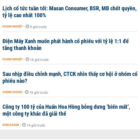
Lịch cổ tức tuần tới: Masan Consumer, BSR, MB chốt quyền,
tỷ lệ cao nhất 100%
DOANH NGHIỆP
-
9 giờ trước
Điện Máy Xanh muốn phát hành cổ phiếu với tỷ lệ 1:1 để
tăng thanh khoản
DOANH NGHIỆP
-
16 giờ trước
Sau nhịp điều chỉnh mạnh, CTCK nhìn thấy cơ hội ở nhóm cổ
phiếu nào?
CHỨNG KHOÁN
-
16 giờ trước
Công ty 100 tỷ của Huấn Hoa Hồng bỗng dưng ‘biến mất’,
một công ty khác đã giải thể
KINH DOANH
-
14 giờ trước