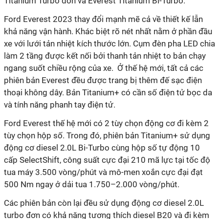
Titanium Turbo đơn và Everest Titanium Bi-Turbo.
Ford Everest 2023 thay đổi mạnh mẽ cả về thiết kế lẫn
khả năng vận hành. Khác biệt rõ nét nhất nằm ở phần đầu
xe với lưới tản nhiệt kích thước lớn. Cụm đèn pha LED chia
làm 2 tầng được kết nối bởi thanh tản nhiệt to bản chạy
ngang suốt chiều rộng của xe. Ở thế hệ mới, tất cả các
phiên bản Everest đều được trang bị thêm đế sạc điện
thoại không dây. Bản Titanium+ có cần số điện tử bọc da
và tính năng phanh tay điện tử.
Ford Everest thế hệ mới có 2 tùy chọn động cơ đi kèm 2
tùy chọn hộp số. Trong đó, phiên bản Titanium+ sử dụng
động cơ diesel 2.0L Bi-Turbo cùng hộp số tự động 10
cấp SelectShift, công suất cực đại 210 mã lực tại tốc độ
tua máy 3.500 vòng/phút và mô-men xoắn cực đại đạt
500 Nm ngay ở dải tua 1.750–2.000 vòng/phút.
Các phiên bản còn lại đều sử dụng động cơ diesel 2.0L
turbo đơn có khả năng tương thích diesel B20 và đi kèm