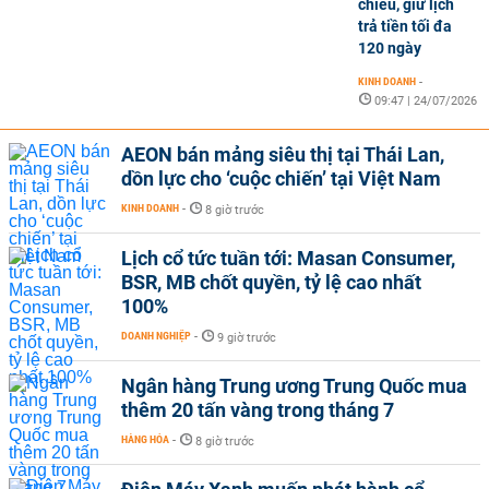
chiều, giữ lịch
trả tiền tối đa
120 ngày
KINH DOANH
-
09:47 | 24/07/2026
AEON bán mảng siêu thị tại Thái Lan,
dồn lực cho ‘cuộc chiến’ tại Việt Nam
KINH DOANH
-
8 giờ trước
Lịch cổ tức tuần tới: Masan Consumer,
BSR, MB chốt quyền, tỷ lệ cao nhất
100%
DOANH NGHIỆP
-
9 giờ trước
Ngân hàng Trung ương Trung Quốc mua
thêm 20 tấn vàng trong tháng 7
HÀNG HÓA
-
8 giờ trước