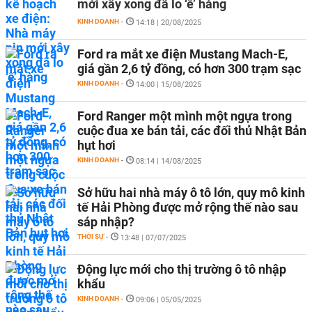
mới xây xong đã lo ‘ế’ hàng
KINH DOANH
-
14:18 | 20/08/2025
Ford ra mắt xe điện Mustang Mach-E,
giá gần 2,6 tỷ đồng, có hơn 300 trạm sạc
KINH DOANH
-
14:00 | 15/08/2025
Ford Ranger một mình một ngựa trong
cuộc đua xe bán tải, các đối thủ Nhật Bản
hụt hơi
KINH DOANH
-
08:14 | 14/08/2025
Sở hữu hai nhà máy ô tô lớn, quy mô kinh
tế Hải Phòng được mở rộng thế nào sau
sáp nhập?
THỜI SỰ
-
13:48 | 07/07/2025
Động lực mới cho thị trường ô tô nhập
khẩu
KINH DOANH
-
09:06 | 05/05/2025