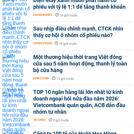
Điện Máy Xanh muốn phát hành cổ
phiếu với tỷ lệ 1:1 để tăng thanh khoản
DOANH NGHIỆP
-
16 giờ trước
Sau nhịp điều chỉnh mạnh, CTCK nhìn
thấy cơ hội ở nhóm cổ phiếu nào?
CHỨNG KHOÁN
-
16 giờ trước
Một thương hiệu thời trang Việt đóng
cửa sau 5 năm hoạt động, thanh lý toàn
bộ cửa hàng
KINH DOANH
-
15 giờ trước
TOP 10 ngân hàng lãi lớn nhất từ kinh
doanh ngoại hối nửa đầu năm 2026:
Vietcombank quán quân, ACB dẫn đầu
nhóm tư nhân
TÀI CHÍNH
-
9 giờ trước
Công ty 100 tỷ của Huấn Hoa Hồng