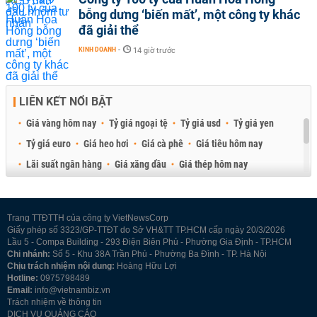
bỗng dưng ‘biến mất’, một công ty khác
đã giải thể
KINH DOANH
-
14 giờ trước
LIÊN KẾT NỔI BẬT
Giá vàng hôm nay
Tỷ giá ngoại tệ
Tỷ giá usd
Tỷ giá yen
Tỷ giá euro
Giá heo hơi
Giá cà phê
Giá tiêu hôm nay
Lãi suất ngân hàng
Giá xăng dầu
Giá thép hôm nay
Giá sầu riêng
Giá thịt heo
Giá gạo
Giá cao su
Best Retail Brokers
Diễn đàn đầu tư Việt Nam 2026
Trang TTĐTTH của công ty VietNewsCorp
Giấy phép số 3323/GP-TTĐT do Sở VH&TT TP.HCM cấp ngày 20/3/2026
Lầu 5 - Compa Building - 293 Điện Biên Phủ - Phường Gia Định - TP.HCM
Chi nhánh:
Số 5 - Khu 38A Trần Phú - Phường Ba Đình - TP. Hà Nội
Chịu trách nhiệm nội dung:
Hoàng Hữu Lợi
Hotline:
0975798489
Email:
info@vietnambiz.vn
Trách nhiệm về thông tin
DỊCH VỤ QUẢNG CÁO