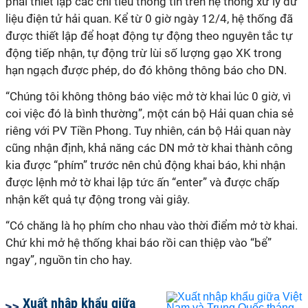
phải thiết lập các chỉ tiêu thông tin trên hệ thống xử lý dữ
liệu điện tử hải quan. Kể từ 0 giờ ngày 12/4, hệ thống đã
được thiết lập để hoạt động tự động theo nguyên tắc tự
động tiếp nhận, tự động trừ lùi số lượng gạo XK trong
hạn ngạch được phép, do đó không thông báo cho DN.
“Chúng tôi không thông báo việc mở tờ khai lúc 0 giờ, vì
coi việc đó là bình thường”, một cán bộ Hải quan chia sẻ
riêng với PV Tiền Phong. Tuy nhiên, cán bộ Hải quan này
cũng nhận định, khả năng các DN mở tờ khai thành công
kia được “phím” trước nên chủ động khai báo, khi nhận
được lệnh mở tờ khai lập tức ấn “enter” và được chấp
nhận kết quả tự động trong vài giây.
“Có chăng là họ phím cho nhau vào thời điểm mở tờ khai.
Chứ khi mở hệ thống khai báo rồi can thiệp vào “bể”
ngay”, nguồn tin cho hay.
Xuất nhập khẩu giữa