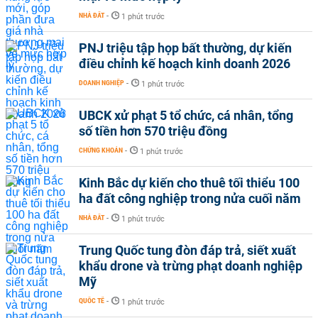
NHÀ ĐẤT
-
1 phút trước
PNJ triệu tập họp bất thường, dự kiến
điều chỉnh kế hoạch kinh doanh 2026
DOANH NGHIỆP
-
1 phút trước
UBCK xử phạt 5 tổ chức, cá nhân, tổng
số tiền hơn 570 triệu đồng
CHỨNG KHOÁN
-
1 phút trước
Kinh Bắc dự kiến cho thuê tối thiểu 100
ha đất công nghiệp trong nửa cuối năm
NHÀ ĐẤT
-
1 phút trước
Trung Quốc tung đòn đáp trả, siết xuất
khẩu drone và trừng phạt doanh nghiệp
Mỹ
QUỐC TẾ
-
1 phút trước