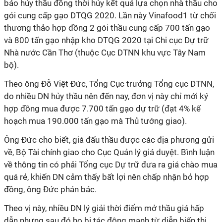
báo hủy thầu đồng thời hủy kết quả lựa chọn nhà thầu cho
gói cung cấp gạo DTQG 2020. Lần này Vinafood1 từ chối
thương thảo hợp đồng 2 gói thầu cung cấp 700 tấn gạo
và 800 tấn gạo nhập kho DTQG 2020 tại Chi cục Dự trữ
Nhà nước Cần Thơ (thuộc Cục DTNN khu vực Tây Nam
bộ).
Theo ông Đỗ Việt Đức, Tổng Cục trưởng Tổng cục DTNN,
do nhiều DN hủy thầu nên đến nay, đơn vị này chỉ mới ký
hợp đồng mua được 7.700 tấn gạo dự trữ (đạt 4% kế
hoạch mua 190.000 tấn gạo mà Thủ tướng giao).
Ông Đức cho biết, giá đấu thầu được các địa phương gửi
về, Bộ Tài chính giao cho Cục Quản lý giá duyệt. Bình luận
về thông tin có phải Tổng cục Dự trữ đưa ra giá chào mua
quá rẻ, khiến DN cảm thấy bất lợi nên chấp nhận bỏ hợp
đồng, ông Đức phản bác.
Theo vị này, nhiều DN lý giải thời điểm mở thầu giá hấp
dẫn nhưng sau đó họ bị tác động mạnh từ diễn biến thị