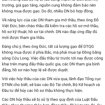
trường, giá gạo tăng, nguồn cung không đảm bảo nên
không mua được gạo. Do đó, nhiều DN bỏ hợp đồng.
Về năng lực của các DN tham gia mở thầu, theo ông Đỗ
Việt Đức, bên chào thầu đã kiểm tra các hồ sơ mở thầu,
hồ sơ kỹ thuật, hồ sơ tài chính. DN nào đáp ứng đầy đủ
mới được tham gia thầu.
Đáng chú ý, theo ông Đức, tất cả lượng gạo để DTQG
không mua được ở phía Bắc, mà phải mua tại Đồng bằng
sông Cửu Long. Việc đấu thầu từ trước tới nay được công
khai trên mạng đấu thầu quốc gia, các DN tham gia bình
đẳng, hồ sơ nào hợp lệ sẽ được duyệt.
Với việc hủy thầu của các DN vừa qua, lãnh đạo Tổng cục
DTNN cho biết, sẽ báo cáo Bộ Tài chính, Bộ Kế hoạch và
Đầu tư để hủy các hồ sơ thầu không thực hiện.
Các DN hủy thầu sẽ bị xử lý theo quy định của Luật Đấu