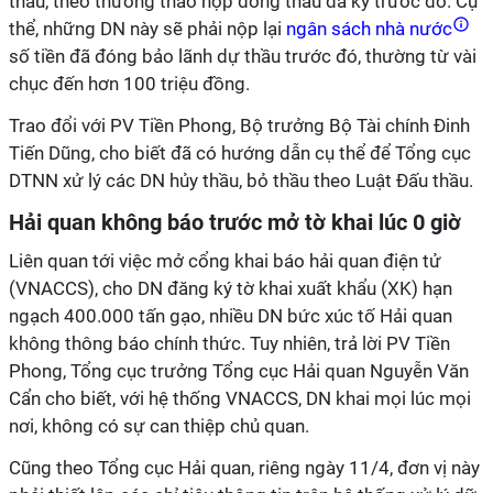
thầu, theo thương thảo hợp đồng thầu đã ký trước đó. Cụ
thể, những DN này sẽ phải nộp lại
ngân sách nhà nước
số tiền đã đóng bảo lãnh dự thầu trước đó, thường từ vài
chục đến hơn 100 triệu đồng.
Trao đổi với PV Tiền Phong, Bộ trưởng Bộ Tài chính Đinh
Tiến Dũng, cho biết đã có hướng dẫn cụ thể để Tổng cục
DTNN xử lý các DN hủy thầu, bỏ thầu theo Luật Đấu thầu.
Hải quan không báo trước mở tờ khai lúc 0 giờ
Liên quan tới việc mở cổng khai báo hải quan điện tử
(VNACCS), cho DN đăng ký tờ khai xuất khẩu (XK) hạn
ngạch 400.000 tấn gạo, nhiều DN bức xúc tố Hải quan
không thông báo chính thức. Tuy nhiên, trả lời PV Tiền
Phong, Tổng cục trưởng Tổng cục Hải quan Nguyễn Văn
Cẩn cho biết, với hệ thống VNACCS, DN khai mọi lúc mọi
nơi, không có sự can thiệp chủ quan.
Cũng theo Tổng cục Hải quan, riêng ngày 11/4, đơn vị này