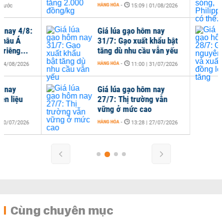
HÀNG HÓA
-
HÀNG
15:09 | 01/08/2026
Giá lúa gạo hôm nay
Giá
31/7: Gạo xuất khẩu bật
28/
tăng dù nhu cầu vẫn yếu
xuấ
HÀNG HÓA
-
HÀNG
11:00 | 31/07/2026
Giá lúa gạo hôm nay
27/7: Thị trường vẫn
vững ở mức cao
HÀNG HÓA
-
13:28 | 27/07/2026
Cùng chuyên mục