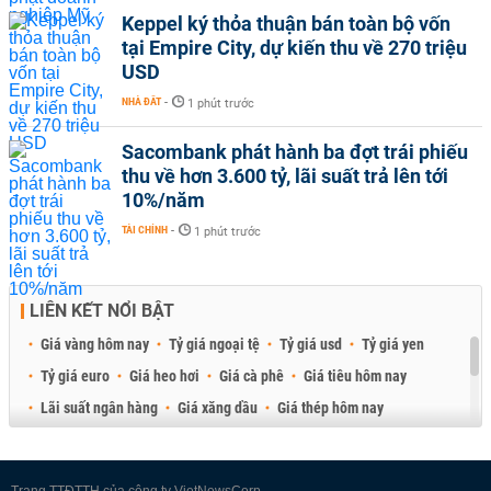
Keppel ký thỏa thuận bán toàn bộ vốn
tại Empire City, dự kiến thu về 270 triệu
USD
NHÀ ĐẤT
-
1 phút trước
Sacombank phát hành ba đợt trái phiếu
thu về hơn 3.600 tỷ, lãi suất trả lên tới
10%/năm
TÀI CHÍNH
-
1 phút trước
LIÊN KẾT NỔI BẬT
Giá vàng hôm nay
Tỷ giá ngoại tệ
Tỷ giá usd
Tỷ giá yen
Tỷ giá euro
Giá heo hơi
Giá cà phê
Giá tiêu hôm nay
Lãi suất ngân hàng
Giá xăng dầu
Giá thép hôm nay
Giá sầu riêng
Giá thịt heo
Giá gạo
Giá cao su
Best Retail Brokers
Diễn đàn đầu tư Việt Nam 2026
Trang TTĐTTH của công ty VietNewsCorp