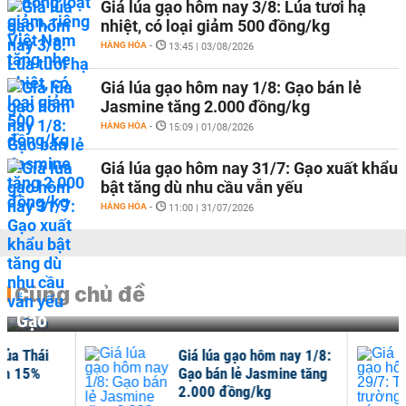
Giá lúa gạo hôm nay 3/8: Lúa tươi hạ
nhiệt, có loại giảm 500 đồng/kg
HÀNG HÓA
-
13:45 | 03/08/2026
Giá lúa gạo hôm nay 1/8: Gạo bán lẻ
Jasmine tăng 2.000 đồng/kg
HÀNG HÓA
-
15:09 | 01/08/2026
Giá lúa gạo hôm nay 31/7: Gạo xuất khẩu
bật tăng dù nhu cầu vẫn yếu
HÀNG HÓA
-
11:00 | 31/07/2026
Cùng chủ đề
Gạo
Giá lúa gạo hôm nay 1/8:
Giá
Gạo bán lẻ Jasmine tăng
29/
2.000 đồng/kg
sóng