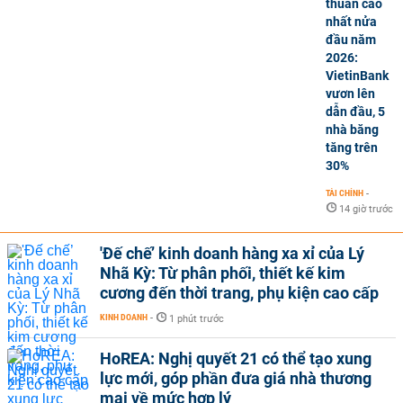
thuần cao
nhất nửa
đầu năm
2026:
VietinBank
vươn lên
dẫn đầu, 5
nhà băng
tăng trên
30%
TÀI CHÍNH
-
14 giờ trước
'Đế chế’ kinh doanh hàng xa xỉ của Lý
Nhã Kỳ: Từ phân phối, thiết kế kim
cương đến thời trang, phụ kiện cao cấp
KINH DOANH
-
1 phút trước
HoREA: Nghị quyết 21 có thể tạo xung
lực mới, góp phần đưa giá nhà thương
mại về mức hợp lý