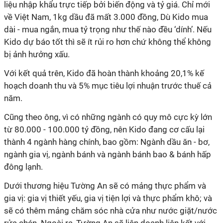
liệu nhập khẩu trực tiếp bởi biến động và tỷ giá. Chỉ mới
về Việt Nam, 1kg dầu đã mất 3.000 đồng, Dù Kido mua
dài - mua ngắn, mua tỷ trọng như thế nào đều ‘dính’. Nếu
Kido dự báo tốt thì sẽ ít rủi ro hơn chứ không thể không
bị ảnh hưởng xấu.
Với kết quả trên, Kido đã hoàn thành khoảng 20,1% kế
hoạch doanh thu và 5% mục tiêu lợi nhuận trước thuế cả
năm.
Cũng theo ông, vì có những ngành có quy mô cực kỳ lớn
từ 80.000 - 100.000 tỷ đồng, nên Kido đang cơ cấu lại
thành 4 ngành hàng chính, bao gồm: Ngành dầu ăn - bơ,
ngành gia vị, ngành bánh và ngành bánh bao & bánh hấp
đông lạnh.
Dưới thương hiệu Tường An sẽ có mảng thực phẩm và
gia vị: gia vị thiết yếu, gia vị tiện lợi và thực phẩm khô; và
sẽ có thêm mảng chăm sóc nhà cửa như nước giặt/nước
rửa chén. Ngoài ra, Tường An sẽ liên doanh liên kết với