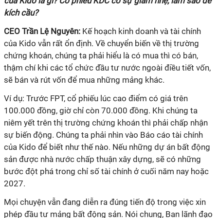
của Kido là gì? Cổ phiếu KDC có sự giảm nhẹ, làm sao để
kích cầu?
CEO Trần Lệ Nguyên:
Kế hoạch kinh doanh và tài chính
của Kido vẫn rất ổn định. Về chuyển biến về thị trường
chứng khoán, chúng ta phải hiểu là có mua thì có bán,
thậm chí khi các tổ chức đầu tư nước ngoài điều tiết vốn,
sẽ bán và rút vốn để mua những mảng khác.
Ví dụ: Trước FPT, cổ phiếu lúc cao điểm có giá trên
100.000 đồng, giờ chỉ còn 70.000 đồng. Khi chúng ta
niêm yết trên thị trường chứng khoán thì phải chấp nhận
sự biến động. Chúng ta phải nhìn vào Báo cáo tài chính
của Kido để biết như thế nào. Nếu những dự án bất động
sản được nhà nước chấp thuận xây dựng, sẽ có những
bước đột phá trong chỉ số tài chính ở cuối năm nay hoặc
2027.
Mọi chuyện vẫn đang diễn ra đúng tiến độ trong việc xin
phép đầu tư mảng bất động sản. Nói chung, Ban lãnh đạo