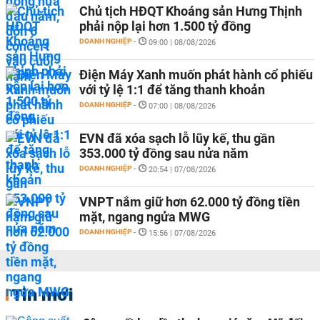
Chủ tịch HĐQT Khoáng sản Hưng Thịnh
phải nộp lại hơn 1.500 tỷ đồng
DOANH NGHIỆP
-
09:00 | 08/08/2026
Điện Máy Xanh muốn phát hành cổ phiếu
với tỷ lệ 1:1 để tăng thanh khoản
DOANH NGHIỆP
-
07:00 | 08/08/2026
EVN đã xóa sạch lỗ lũy kế, thu gần
353.000 tỷ đồng sau nửa năm
DOANH NGHIỆP
-
20:54 | 07/08/2026
VNPT nắm giữ hơn 62.000 tỷ đồng tiền
mặt, ngang ngửa MWG
DOANH NGHIỆP
-
15:56 | 07/08/2026
Tin mới