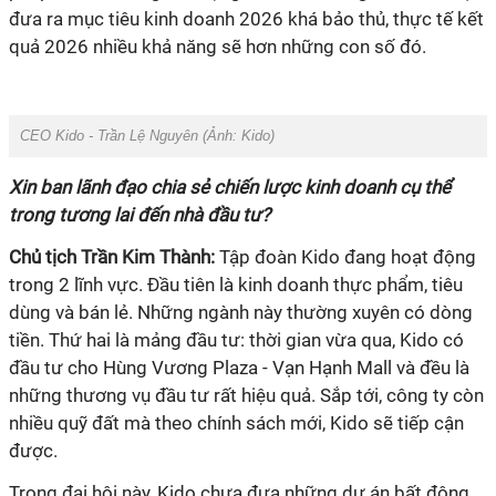
đưa ra mục tiêu kinh doanh 2026 khá bảo thủ, thực tế kết
quả 2026 nhiều khả năng sẽ hơn những con số đó.
CEO Kido - Trần Lệ Nguyên (Ảnh:
Kido
)
Xin ban lãnh đạo chia sẻ chiến lược kinh doanh cụ thể
trong tương lai đến nhà đầu tư?
Chủ tịch Trần Kim Thành:
Tập đoàn Kido đang hoạt động
trong 2 lĩnh vực. Đầu tiên là kinh doanh thực phẩm, tiêu
dùng và bán lẻ. Những ngành này thường xuyên có dòng
tiền. Thứ hai là mảng đầu tư: thời gian vừa qua, Kido có
đầu tư cho Hùng Vương Plaza - Vạn Hạnh Mall và đều là
những thương vụ đầu tư rất hiệu quả. Sắp tới, công ty còn
nhiều quỹ đất mà theo chính sách mới, Kido sẽ tiếp cận
được.
Trong đại hội này, Kido chưa đưa những dự án bất động