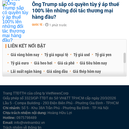
Ông Trump sắp có quyền tùy ý áp thuế
100% lên những đối tác thương mại
hàng đầu?
QUỐC TẾ
-
1 phút trước
LIÊN KẾT NỔI BẬT
Giá vàng hôm nay
Tỷ giá ngoại tệ
Tỷ giá usd
Tỷ giá yen
Tỷ giá euro
Giá heo hơi
Giá cà phê
Giá tiêu hôm nay
Lãi suất ngân hàng
Giá xăng dầu
Giá thép hôm nay
Giá sầu riêng
Giá thịt heo
Giá gạo
Giá cao su
Best Retail Brokers
Diễn đàn đầu tư Việt Nam 2026
Trang TTĐTTH của công ty VietNewsCorp
Giấy phép số 3323/GP-TTĐT do Sở VH&TT TP.HCM cấp ngày 20/3/2026
Lầu 5 - Compa Building - 293 Điện Biên Phủ - Phường Gia Định - TP.HCM
Chi nhánh:
Số 5 - Khu 38A Trần Phú - Phường Ba Đình - TP. Hà Nội
Chịu trách nhiệm nội dung:
Hoàng Hữu Lợi
Hotline:
0975798489
Email:
info@vietnambiz.vn
Trách nhiệm về thông tin