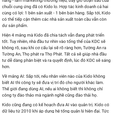
hàng - làm marketing/thương hiệu; bây giờ đoạn sau của
chuỗi cung ứng đã có Kido lo. Hợp tác kinh doanh cả hai
cùng có lợi: 1 bên sản xuất - 1 bên bán hàng. Sắp tới, Kido
có thể tiếp cận thêm các nhà sản xuất toàn cầu vẫn còn
dư sản phẩm.
Hiện 4 mảng mà Kido đã chia tách vẫn đang phát triển
tốt. Tuy nhiên, nhà đầu tư nhìn vào tổng thể của KDC sẽ
không rõ, sau khi cơ cấu lại sẽ rõ ràng hơn, Tường An ra
Tường An, Thọ phát ra Thọ Phát. Tất cả sẽ giúp nhà đầu
tư dễ dàng phân biệt và ra quyết định, lúc đó KDC sẽ sáng
hơn.
Về mảng AI: Sắp tới, nếu nhân viên nào của Kido không
biết AI thì công ty sẽ đưa vị trí đó cho người khác làm.
Thế giới đang dùng AI, nếu ai không biết thì không chỉ
công ty đào thảo mà ngành nghề cũng đào thải họ.
Kido cũng đang có kế hoạch đưa AI vào quản trị. Kido có
dữ liệu từ 2010 khi áp dụng hệ tống quản lý hiện đại. Tức