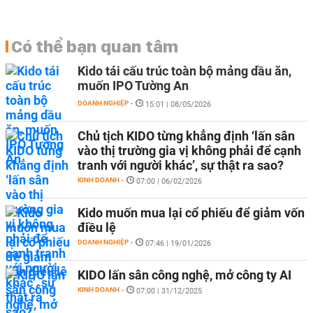
Có thể bạn quan tâm
Kido tái cấu trúc toàn bộ mảng dầu ăn,
muốn IPO Tường An
DOANH NGHIỆP
-
15:01 | 08/05/2026
Chủ tịch KIDO từng khẳng định ‘lấn sân
vào thị trường gia vị không phải để cạnh
tranh với người khác’, sự thật ra sao?
KINH DOANH
-
07:00 | 06/02/2026
Kido muốn mua lại cổ phiếu để giảm vốn
điều lệ
DOANH NGHIỆP
-
07:46 | 19/01/2026
KIDO lấn sân công nghệ, mở công ty AI
KINH DOANH
-
07:00 | 31/12/2025