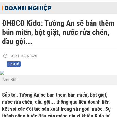
DOANH NGHIỆP
ĐHĐCĐ Kido: Tường An sẽ bán thêm
bún miến, bột giặt, nước rửa chén,
dầu gội...
10:06 | 28/05/2026
Chia sẻ
Ảnh: Kido
Sắp tới, Tường An sẽ bán thêm bún miến, bột giặt,
nước rửa chén, dầu gội... thông qua liên doanh liên
kết với các đối tác sản xuất trong và ngoài nước. Sự
thành công bước đầu của mảng gia vị khiến Kido tự