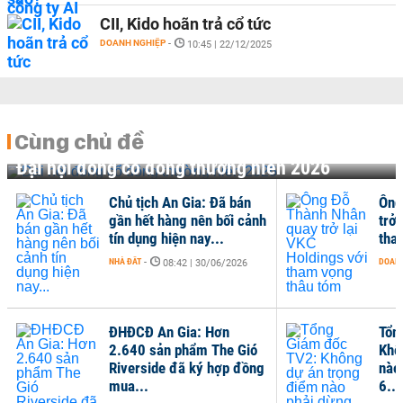
CII, Kido hoãn trả cổ tức
DOANH NGHIỆP
-
10:45 | 22/12/2025
Cùng chủ đề
Đại hội đồng cổ đông thường niên 2026
Chủ tịch An Gia: Đã bán
Ông
gần hết hàng nên bối cảnh
trở 
tín dụng hiện nay...
tha
NHÀ ĐẤT
-
DOANH
08:42 | 30/06/2026
ĐHĐCĐ An Gia: Hơn
Tổn
2.640 sản phẩm The Gió
Khô
Riverside đã ký hợp đồng
nào
mua...
6...