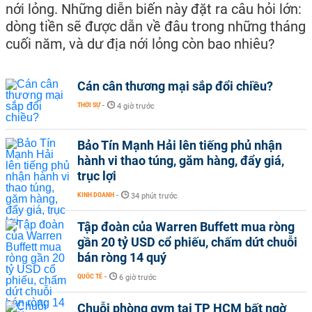
nới lỏng. Những diễn biến này đặt ra câu hỏi lớn:
dòng tiền sẽ được dẫn về đâu trong những tháng
cuối năm, và dư địa nới lỏng còn bao nhiêu?
Cán cân thương mại sắp đổi chiều?
THỜI SỰ
-
4 giờ trước
Bảo Tín Mạnh Hải lên tiếng phủ nhận
hành vi thao túng, găm hàng, đẩy giá,
trục lợi
KINH DOANH
-
34 phút trước
Tập đoàn của Warren Buffett mua ròng
gần 20 tỷ USD cổ phiếu, chấm dứt chuỗi
bán ròng 14 quý
QUỐC TẾ
-
6 giờ trước
Chuỗi phòng gym tại TP HCM bất ngờ