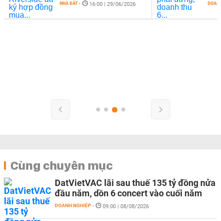
NHÀ ĐẤT
-
DOANH
16:00 | 29/06/2026
Cùng chuyên mục
DatVietVAC lãi sau thuế 135 tỷ đồng nửa
đầu năm, dồn 6 concert vào cuối năm
DOANH NGHIỆP
-
09:00 | 08/08/2026