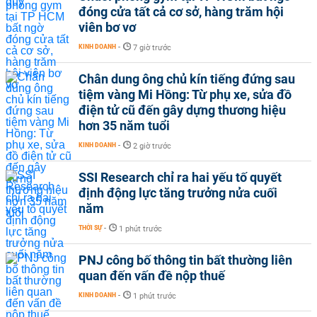
đóng cửa tất cả cơ sở, hàng trăm hội
viên bơ vơ
KINH DOANH
-
7 giờ trước
Chân dung ông chủ kín tiếng đứng sau
tiệm vàng Mi Hồng: Từ phụ xe, sửa đồ
điện tử cũ đến gây dựng thương hiệu
hơn 35 năm tuổi
KINH DOANH
-
2 giờ trước
SSI Research chỉ ra hai yếu tố quyết
định động lực tăng trưởng nửa cuối
năm
THỜI SỰ
-
1 phút trước
PNJ công bố thông tin bất thường liên
quan đến vấn đề nộp thuế
KINH DOANH
-
1 phút trước