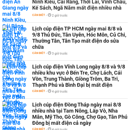
Ninh Kiều, Cái Răng, Thới Lai, Vĩnh Châu,
Kế Sách, Ngã Năm mất điện nhiều nhà
CẦN BIẾT
-
2 giờ trước
Lịch cúp điện TP HCM ngày mai 8/8 và
9/8 Thủ Đức, Tân Uyên, Hóc Môn, Củ Chi,
Thường Tân, Tân Tạo mất điện do sửa
chữa
CẦN BIẾT
-
3 giờ trước
Lịch cúp điện Vĩnh Long ngày 8/8 và 9/8
nhiều khu vực ở Bến Tre, Chợ Lách, Cái
Vồn, Trung Thành, Giồng Trôm, Ba Tri,
Thạnh Phú và Bình Đại bị mất điện
CẦN BIẾT
-
4 giờ trước
Lịch cúp điện Đồng Tháp ngày mai 8/8
nhiều nhà tại Tam Nông, Lấp Vò, Nha
Mân, Mỹ Tho, Gò Công, Chợ Gạo, Tân Phú
Đông bị mất điện cả ngày
CẦN BIẾT
-
4 giờ trước