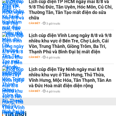
Lịch cúp điện TP HCM ngày mai 8/8 và
9/8 Thủ Đức, Tân Uyên, Hóc Môn, Củ Chi,
Thường Tân, Tân Tạo mất điện do sửa
chữa
CẦN BIẾT
-
3 giờ trước
Lịch cúp điện Vĩnh Long ngày 8/8 và 9/8
nhiều khu vực ở Bến Tre, Chợ Lách, Cái
Vồn, Trung Thành, Giồng Trôm, Ba Tri,
Thạnh Phú và Bình Đại bị mất điện
CẦN BIẾT
-
4 giờ trước
Lịch cúp điện Tây Ninh ngày mai 8/8
nhiều khu vực ở Tân Hưng, Thủ Thừa,
Vĩnh Hưng, Mộc Hóa, Tân Thạnh, Tân An
và Đức Hoà mất điện diện rộng
CẦN BIẾT
-
4 giờ trước
Tin mới