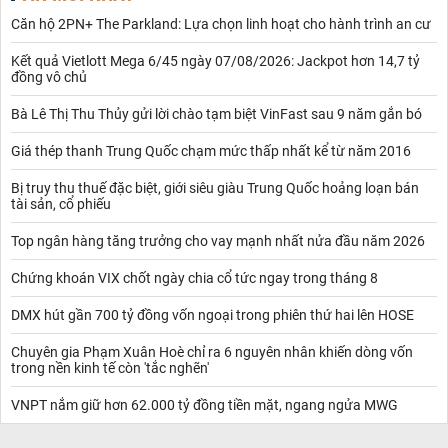
ăn trái, người dân nơi đây phụ thuộc nhiều vào các hệ thống tưới
Căn hộ 2PN+ The Parkland: Lựa chọn linh hoạt cho hành trình an cư
tiêu, chiếu sáng và bảo quản nông sản. Chỉ cần một khoảng thời
gian mất điện kéo dài, toàn bộ quy trình sản xuất có thể bị ảnh
Kết quả Vietlott Mega 6/45 ngày 07/08/2026: Jackpot hơn 14,7 tỷ
hưởng, kéo theo thiệt hại về kinh tế.
đồng vô chủ
Để đảm bảo hệ thống lưới điện hoạt động ổn định và an toàn,
ngành điện lực thường xuyên thực hiện bảo trì định kỳ, nâng cấp
Bà Lê Thị Thu Thủy gửi lời chào tạm biệt VinFast sau 9 năm gắn bó
đường dây, thay thế thiết bị, hoặc xử lý sự cố bất ngờ. Những
công việc này hầu hết đều yêu cầu tạm ngừng cấp điện ở một số
Giá thép thanh Trung Quốc chạm mức thấp nhất kể từ năm 2016
khu vực nhất định.
Bị truy thu thuế đặc biệt, giới siêu giàu Trung Quốc hoảng loạn bán
Chính vì vậy, lịch cúp điện Lâm Hà là thông tin thông báo chính
tài sản, cổ phiếu
thức từ Điện lực Lâm Đồng về thời gian, phạm vi và nguyên nhân
mất điện, được cập nhật hàng ngày hoặc khi có biến động đột
Top ngân hàng tăng trưởng cho vay mạnh nhất nửa đầu năm 2026
xuất. Việc theo dõi lịch này mang lại nhiều lợi ích:
Giúp người dân chủ động sắp xếp công việc, sinh hoạt và lịch
Chứng khoán VIX chốt ngày chia cổ tức ngay trong tháng 8
trình học tập.
Hỗ trợ hộ sản xuất, cơ sở kinh doanh lập kế hoạch vận hành thiết
DMX hút gần 700 tỷ đồng vốn ngoại trong phiên thứ hai lên HOSE
bị, bảo quản nguyên liệu hợp lý.
Giảm nguy cơ hư hỏng thiết bị điện, đặc biệt là các máy móc công
Chuyên gia Phạm Xuân Hoè chỉ ra 6 nguyên nhân khiến dòng vốn
trong nền kinh tế còn 'tắc nghẽn'
suất lớn, khi có điện trở lại.
Đảm bảo an toàn cộng đồng khi có hoạt động thi công, bảo trì
VNPT nắm giữ hơn 62.000 tỷ đồng tiền mặt, ngang ngửa MWG
lưới điện hoặc xử lý sự cố.
Đặc điểm khu vực Lâm Hà
Khu vực Lâm Hà là một huyện cũ nằm ở phía tây tỉnh Lâm Đồng,