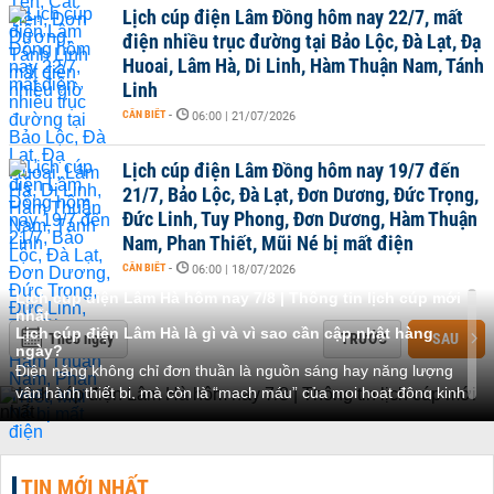
Lịch cúp điện Lâm Đồng hôm nay 22/7, mất
điện nhiều trục đường tại Bảo Lộc, Đà Lạt, Đạ
Huoai, Lâm Hà, Di Linh, Hàm Thuận Nam, Tánh
Linh
CẦN BIẾT
-
06:00 | 21/07/2026
Lịch cúp điện Lâm Đồng hôm nay 19/7 đến
21/7, Bảo Lộc, Đà Lạt, Đơn Dương, Đức Trọng,
Đức Linh, Tuy Phong, Đơn Dương, Hàm Thuận
Nam, Phan Thiết, Mũi Né bị mất điện
CẦN BIẾT
-
06:00 | 18/07/2026
Lịch cúp điện Lâm Hà hôm nay 7/8 | Thông tin lịch cúp mới
nhất
Lịch cúp điện Lâm Hà là gì và vì sao cần cập nhật hàng
Theo ngày
TRƯỚC
SAU
ngày?
Điện năng không chỉ đơn thuần là nguồn sáng hay năng lượng
vận hành thiết bị, mà còn là “mạch máu” của mọi hoạt động kinh
tế – xã hội. Tại địa phương này, điện đóng vai trò đặc biệt quan
trọng vì đây vừa là khu vực có dân cư đông đúc, vừa là trung tâm
sản xuất nông nghiệp hàng hóa lớn của vùng Tây Nguyên.
Với đặc thù sản xuất cà phê, rau, hoa, dâu tây và nhiều loại cây
TIN MỚI NHẤT