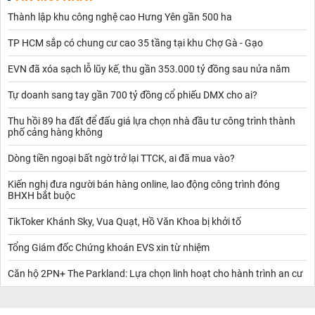
người dân chủ động sắp xếp công việc, bảo quản thiết bị và hạn
Thành lập khu công nghệ cao Hưng Yên gần 500 ha
chế tối đa những gián đoạn trong sinh hoạt, sản xuất.
Lịch cúp điện Đạ Tẻh gồm những nội dung nào?
TP HCM sắp có chung cư cao 35 tầng tại khu Chợ Gà - Gạo
Trước khi tìm hiểu sâu hơn, cần biết rằng lịch cúp điện không chỉ
đơn giản là danh sách ngày mất điện, mà còn bao gồm nhiều
EVN đã xóa sạch lỗ lũy kế, thu gần 353.000 tỷ đồng sau nửa năm
thông tin chi tiết để người dân dễ theo dõi và chuẩn bị.
Một bản lịch cúp điện tại Đạ Tẻh thường sẽ có các thông tin chính
Tự doanh sang tay gần 700 tỷ đồng cổ phiếu DMX cho ai?
sau:
1. Ngày và giờ mất điện
Thu hồi 89 ha đất để đấu giá lựa chọn nhà đầu tư công trình thành
phố cảng hàng không
Thông tin này nêu rõ thời gian bắt đầu và kết thúc mất điện. Đôi
khi có trường hợp mất điện cả ngày, nhưng cũng có khi chỉ trong
Dòng tiền ngoại bất ngờ trở lại TTCK, ai đã mua vào?
vài giờ. Điện lực sẽ ghi cụ thể, ví dụ: “Từ 08h00 đến 11h30 ngày
15/8/2025”.
Kiến nghị đưa người bán hàng online, lao động công trình đóng
2. Khu vực và phạm vi cúp điện
BHXH bắt buộc
Điện lực sẽ chỉ rõ những xã, thôn, tổ dân phố hoặc khu vực cụ thể
bị ảnh hưởng. Đây là yếu tố quan trọng để người dân biết khu vực
TikToker Khánh Sky, Vua Quạt, Hồ Văn Khoa bị khởi tố
mình có nằm trong phạm vi mất điện hay không.
3. Lý do cúp điện
Tổng Giám đốc Chứng khoán EVS xin từ nhiệm
Nguyên nhân có thể là bảo trì định kỳ, nâng cấp hệ thống đường
dây, thay thế trạm biến áp, xử lý sự cố hoặc thử nghiệm kỹ thuật.
Căn hộ 2PN+ The Parkland: Lựa chọn linh hoạt cho hành trình an cư
Việc ghi rõ lý do giúp người dân hiểu và thông cảm hơn với ngành
điện.