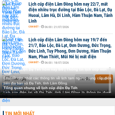
Lịch cúp điện Lâm Đồng hôm nay 22/7, mất
điện nhiều trục đường tại Bảo Lộc, Đà Lạt, Đạ
Huoai, Lâm Hà, Di Linh, Hàm Thuận Nam, Tánh
Linh
CẦN BIẾT
-
06:00 | 21/07/2026
Lịch cúp điện Lâm Đồng hôm nay 19/7 đến
21/7, Bảo Lộc, Đà Lạt, Đơn Dương, Đức Trọng,
Đức Linh, Tuy Phong, Đơn Dương, Hàm Thuận
Nam, Phan Thiết, Mũi Né bị mất điện
CẦN BIẾT
-
06:00 | 18/07/2026
Lịch cúp điện Đạ Tẻh hôm nay 8/8 | Thông tin lịch cúp mới
nhất
Chủ đề cập nhật các thông tin về lịch tạm ngừng cung cấp điện
Theo ngày
TRƯỚC
SAU
trên địa bàn xã Đạ Tẻh, tỉnh Lâm Đồng.
Tổng quan chung về lịch cúp điện Đạ Tẻh
Lịch cúp điện tại xã Đạ Tẻh, tỉnh Lâm Đồng là thông tin được
nhiều người dân, doanh nghiệp và cơ sở sản xuất đặc biệt quan
tâm. Đây là kế hoạch do ngành điện lực công bố, nhằm thông báo
trước thời gian, khu vực và phạm vi mất điện để phục vụ công tác
TIN MỚI NHẤT
bảo trì, nâng cấp hoặc xử lý sự cố. Việc nắm rõ lịch cúp điện giúp