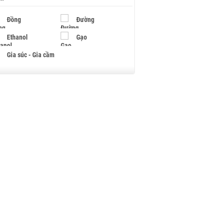
Đồng
Đường
Ethanol
Gạo
Gia súc - Gia cầm
Giấy
Gỗ
Hạt điều
Hồ tiêu - Hạt tiêu
Khí đốt
Kim loại khác
Mắc ca
Muối
Ngũ cốc
Nhựa - Hạt nhựa
Palladium
Phân bón