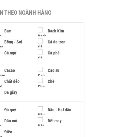
IN THEO NGÀNH HÀNG
Bạc
Bạch Kim
Bông - Sợi
Cá da trơn
Cá ngừ
Cà phê
Cacao
Cao su
Chất dẻo
Chè
Da giày
Đá quý
Dầu - Hạt dầu
Dầu mỏ
Dệt may
Điện