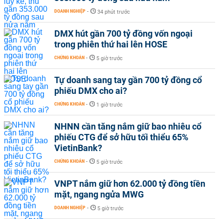
DOANH NGHIỆP
-
34 phút trước
DMX hút gần 700 tỷ đồng vốn ngoại
trong phiên thứ hai lên HOSE
CHỨNG KHOÁN
-
5 giờ trước
Tự doanh sang tay gần 700 tỷ đồng cổ
phiếu DMX cho ai?
CHỨNG KHOÁN
-
1 giờ trước
NHNN cần tăng nắm giữ bao nhiêu cổ
phiếu CTG để sở hữu tối thiểu 65%
VietinBank?
CHỨNG KHOÁN
-
5 giờ trước
VNPT nắm giữ hơn 62.000 tỷ đồng tiền
mặt, ngang ngửa MWG
DOANH NGHIỆP
-
5 giờ trước