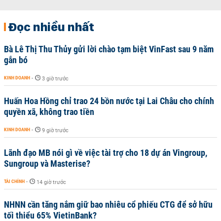
Đọc nhiều nhất
Bà Lê Thị Thu Thủy gửi lời chào tạm biệt VinFast sau 9 năm
gắn bó
KINH DOANH
-
3 giờ trước
Huấn Hoa Hồng chỉ trao 24 bồn nước tại Lai Châu cho chính
quyền xã, không trao tiền
KINH DOANH
-
9 giờ trước
Lãnh đạo MB nói gì về việc tài trợ cho 18 dự án Vingroup,
Sungroup và Masterise?
TÀI CHÍNH
-
14 giờ trước
NHNN cần tăng nắm giữ bao nhiêu cổ phiếu CTG để sở hữu
tối thiểu 65% VietinBank?