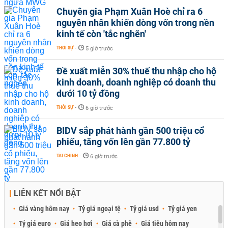
Chuyên gia Phạm Xuân Hoè chỉ ra 6
nguyên nhân khiến dòng vốn trong nền
kinh tế còn 'tắc nghẽn'
THỜI SỰ
-
5 giờ trước
Đề xuất miễn 30% thuế thu nhập cho hộ
kinh doanh, doanh nghiệp có doanh thu
dưới 10 tỷ đồng
THỜI SỰ
-
6 giờ trước
BIDV sắp phát hành gần 500 triệu cổ
phiếu, tăng vốn lên gần 77.800 tỷ
TÀI CHÍNH
-
6 giờ trước
LIÊN KẾT NỔI BẬT
Giá vàng hôm nay
Tỷ giá ngoại tệ
Tỷ giá usd
Tỷ giá yen
Tỷ giá euro
Giá heo hơi
Giá cà phê
Giá tiêu hôm nay