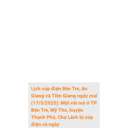
Lịch cúp điện Bến Tre, An
Giang và Tiền Giang ngày mai
(17/3/2025): Một vài nơi ở TP
Bến Tre, Mỹ Tho, huyện
Thạnh Phú, Chợ Lách bị cúp
điện cả ngày