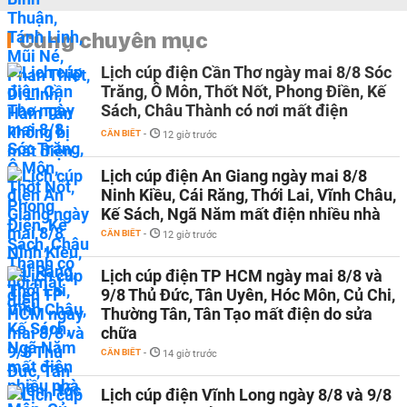
Cùng chuyên mục
Lịch cúp điện Cần Thơ ngày mai 8/8 Sóc
Trăng, Ô Môn, Thốt Nốt, Phong Điền, Kế
Sách, Châu Thành có nơi mất điện
CẦN BIẾT
-
12 giờ trước
Lịch cúp điện An Giang ngày mai 8/8
Ninh Kiều, Cái Răng, Thới Lai, Vĩnh Châu,
Kế Sách, Ngã Năm mất điện nhiều nhà
CẦN BIẾT
-
12 giờ trước
Lịch cúp điện TP HCM ngày mai 8/8 và
9/8 Thủ Đức, Tân Uyên, Hóc Môn, Củ Chi,
Thường Tân, Tân Tạo mất điện do sửa
chữa
CẦN BIẾT
-
14 giờ trước
Lịch cúp điện Vĩnh Long ngày 8/8 và 9/8