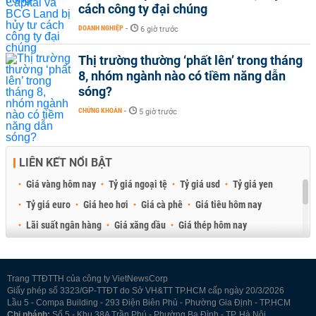
cách công ty đại chúng
DOANH NGHIỆP
-
6 giờ trước
Thị trường thường ‘phất lên’ trong tháng
8, nhóm ngành nào có tiềm năng dẫn
sóng?
CHỨNG KHOÁN
-
5 giờ trước
LIÊN KẾT NỔI BẬT
Giá vàng hôm nay
Tỷ giá ngoại tệ
Tỷ giá usd
Tỷ giá yen
Tỷ giá euro
Giá heo hơi
Giá cà phê
Giá tiêu hôm nay
Lãi suất ngân hàng
Giá xăng dầu
Giá thép hôm nay
Giá sầu riêng
Giá thịt heo
Giá gạo
Giá cao su
Best Retail Brokers
Diễn đàn đầu tư Việt Nam 2026
Trang TTĐTTH của công ty VietNewsCorp
Giấy phép số 3323/GP-TTĐT do Sở VH&TT TP.HCM cấp ngày 20/3/2026
Lầu 5 - Compa Building - 293 Điện Biên Phủ - Phường Gia Định - TP.HCM
Chi nhánh:
Số 5 - Khu 38A Trần Phú - Phường Ba Đình - TP. Hà Nội