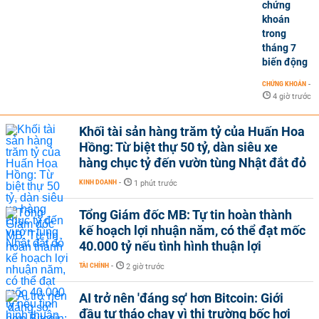
chứng
khoán
trong
tháng 7
biến động
CHỨNG KHOÁN
-
4 giờ trước
Khối tài sản hàng trăm tỷ của Huấn Hoa
Hồng: Từ biệt thự 50 tỷ, dàn siêu xe
hàng chục tỷ đến vườn tùng Nhật đắt đỏ
KINH DOANH
-
1 phút trước
Tổng Giám đốc MB: Tự tin hoàn thành
kế hoạch lợi nhuận năm, có thể đạt mốc
40.000 tỷ nếu tình hình thuận lợi
TÀI CHÍNH
-
2 giờ trước
AI trở nên 'đáng sợ' hơn Bitcoin: Giới
đầu tư tháo chạy vì thị trường bốc hơi