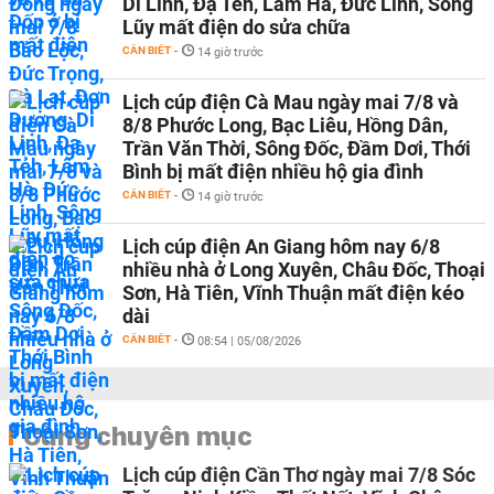
Di Linh, Đạ Tẻh, Lâm Hà, Đức Linh, Sông
Lũy mất điện do sửa chữa
CẦN BIẾT
-
14 giờ trước
Lịch cúp điện Cà Mau ngày mai 7/8 và
8/8 Phước Long, Bạc Liêu, Hồng Dân,
Trần Văn Thời, Sông Đốc, Đầm Dơi, Thới
Bình bị mất điện nhiều hộ gia đình
CẦN BIẾT
-
14 giờ trước
Lịch cúp điện An Giang hôm nay 6/8
nhiều nhà ở Long Xuyên, Châu Đốc, Thoại
Sơn, Hà Tiên, Vĩnh Thuận mất điện kéo
dài
CẦN BIẾT
-
08:54 | 05/08/2026
Cùng chuyên mục
Lịch cúp điện Cần Thơ ngày mai 7/8 Sóc