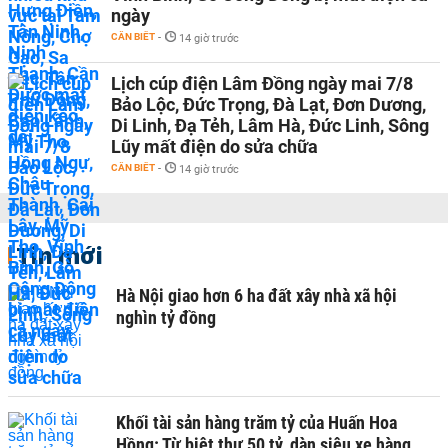
ngày
CẦN BIẾT
-
14 giờ trước
Lịch cúp điện Lâm Đồng ngày mai 7/8
Bảo Lộc, Đức Trọng, Đà Lạt, Đơn Dương,
Di Linh, Đạ Tẻh, Lâm Hà, Đức Linh, Sông
Lũy mất điện do sửa chữa
CẦN BIẾT
-
14 giờ trước
Tin mới
Hà Nội giao hơn 6 ha đất xây nhà xã hội
nghìn tỷ đồng
Khối tài sản hàng trăm tỷ của Huấn Hoa
Hồng: Từ biệt thự 50 tỷ, dàn siêu xe hàng