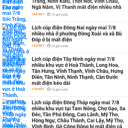
Trăng, Ninh Kiều, Thốt Nốt, Vĩnh Châu,
Ngã Năm, Vị Thanh mất điện nhiều nhà
CẦN BIẾT
-
12 giờ trước
Lịch cúp điện Đồng Nai ngày mai 7/8
nhiều nhà ở phường Đồng Xoài và xã Bù
Đốp ở bị mất điện
CẦN BIẾT
-
14 giờ trước
Lịch cúp điện Tây Ninh ngày mai 7/8
nhiều khu vực ở Hoà Thành, Long Hoa,
Tân Hưng, Vĩnh Thạnh, Vĩnh Châu, Hưng
Điền, Tân Ninh, Ninh Thạnh, Cần Đước
mất điện kéo dài
CẦN BIẾT
-
14 giờ trước
Lịch cúp điện Đồng Tháp ngày mai 7/8
nhiều khu vực tại Tam Nông, Chợ Gạo, Sa
Đéc, Tân Phú Đông, Cao Lãnh, Mỹ Tho,
Hồng Ngự, Châu Thành, Cai Lậy, Mỹ Thọ,
Vĩnh Bình, Gò Công Đông bị mất điện cả