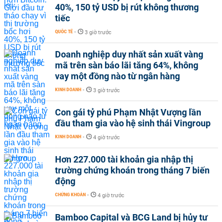
40%, 150 tỷ USD bị rút không thương
tiếc
QUỐC TẾ
-
3 giờ trước
Doanh nghiệp duy nhất sản xuất vàng
mã trên sàn báo lãi tăng 64%, không
vay một đồng nào từ ngân hàng
KINH DOANH
-
3 giờ trước
Con gái tỷ phú Phạm Nhật Vượng lần
đầu tham gia vào hệ sinh thái Vingroup
KINH DOANH
-
4 giờ trước
Hơn 227.000 tài khoản gia nhập thị
trường chứng khoán trong tháng 7 biến
động
CHỨNG KHOÁN
-
4 giờ trước
Bamboo Capital và BCG Land bị hủy tư