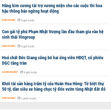
Hãng kim cương tài trợ vương miện cho các cuộc thi hoa
hậu thông báo ngừng hoạt động
KINH DOANH
-
9 giờ trước
Con gái tỷ phú Phạm Nhật Vượng lần đầu tham gia vào hệ
sinh thái Vingroup
KINH DOANH
-
4 giờ trước
Hoá chất Đức Giang công bố hai ứng viên HĐQT, cổ phiếu
DGC tăng trần
DOANH NGHIỆP
-
9 giờ trước
Khối tài sản hàng trăm tỷ của Huấn Hoa Hồng: Từ biệt thự
50 tỷ, dàn siêu xe hàng chục tỷ đến vườn tùng Nhật đắt đỏ
KINH DOANH
-
1 phút trước