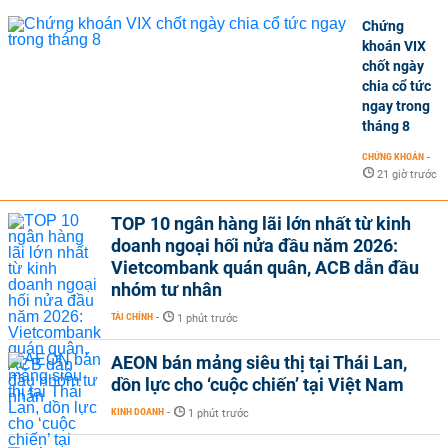
Chứng
khoán VIX
chốt ngày
chia cổ tức
ngay trong
tháng 8
CHỨNG KHOÁN
-
21 giờ trước
TOP 10 ngân hàng lãi lớn nhất từ kinh
doanh ngoại hối nửa đầu năm 2026:
Vietcombank quán quân, ACB dẫn đầu
nhóm tư nhân
TÀI CHÍNH
-
1 phút trước
AEON bán mảng siêu thị tại Thái Lan,
dồn lực cho ‘cuộc chiến’ tại Việt Nam
KINH DOANH
-
1 phút trước