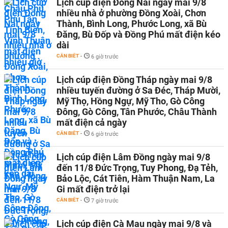
Lịch cúp điện Đồng Nai ngày mai 9/8
nhiều nhà ở phường Đồng Xoài, Chơn
Thành, Bình Long, Phước Long, xã Bù
Đăng, Bù Đốp và Đồng Phú mất điện kéo
dài
CẦN BIẾT
-
6 giờ trước
Lịch cúp điện Đồng Tháp ngày mai 9/8
nhiều tuyến đường ở Sa Đéc, Tháp Mười,
Mỹ Thọ, Hồng Ngự, Mỹ Tho, Gò Công
Đông, Gò Công, Tân Phước, Châu Thành
mất điện cả ngày
CẦN BIẾT
-
6 giờ trước
Lịch cúp điện Lâm Đồng ngày mai 9/8
đến 11/8 Đức Trọng, Tuy Phong, Đạ Tẻh,
Bảo Lộc, Cát Tiên, Hàm Thuận Nam, La
Gi mất điện trở lại
CẦN BIẾT
-
7 giờ trước
Lịch cúp điện Cà Mau ngày mai 9/8 và