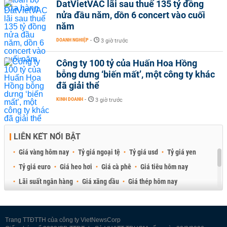
DatVietVAC lãi sau thuế 135 tỷ đồng
nửa đầu năm, dồn 6 concert vào cuối
năm
DOANH NGHIỆP
-
3 giờ trước
Công ty 100 tỷ của Huấn Hoa Hồng
bỗng dưng ‘biến mất’, một công ty khác
đã giải thể
KINH DOANH
-
3 giờ trước
LIÊN KẾT NỔI BẬT
Giá vàng hôm nay
Tỷ giá ngoại tệ
Tỷ giá usd
Tỷ giá yen
Tỷ giá euro
Giá heo hơi
Giá cà phê
Giá tiêu hôm nay
Lãi suất ngân hàng
Giá xăng dầu
Giá thép hôm nay
Giá sầu riêng
Giá thịt heo
Giá gạo
Giá cao su
Best Retail Brokers
Diễn đàn đầu tư Việt Nam 2026
Trang TTĐTTH của công ty VietNewsCorp