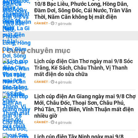
10/8 Bạc Liêu, Phước Long, Hồng Dân,
Đầm Dơi, Sông Đốc, Cái Nước, Trần Văn
Thời, Năm Căn không bị mất điện
CẦN BIẾT
-
7 giờ trước
Cùng chuyên mục
Lịch cúp điện Cần Thơ ngày mai 9/8 Sóc
Trăng, Kế Sách, Châu Thành, Vị Thanh
mất điện do sửa chữa
CẦN BIẾT
-
4 giờ trước
Lịch cúp điện An Giang ngày mai 9/8 Chợ
Mới, Châu Đốc, Thoại Sơn, Châu Phú,
Phú Tân, Tịnh Biên, Vĩnh Thuận mất điện
nhiều giờ
CẦN BIẾT
-
4 giờ trước
Lịch cúp điện Tây Ninh ngày mai 9/8