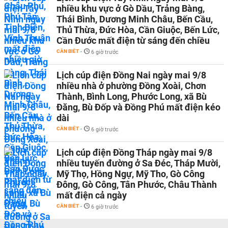
nhiều khu vực ở Gò Dầu, Trảng Bàng,
Thái Bình, Dương Minh Châu, Bến Cầu,
Thủ Thừa, Đức Hòa, Cần Giuộc, Bến Lức,
Cần Đước mất điện từ sáng đến chiều
CẦN BIẾT
-
6 giờ trước
Lịch cúp điện Đồng Nai ngày mai 9/8
nhiều nhà ở phường Đồng Xoài, Chơn
Thành, Bình Long, Phước Long, xã Bù
Đăng, Bù Đốp và Đồng Phú mất điện kéo
dài
CẦN BIẾT
-
6 giờ trước
Lịch cúp điện Đồng Tháp ngày mai 9/8
nhiều tuyến đường ở Sa Đéc, Tháp Mười,
Mỹ Thọ, Hồng Ngự, Mỹ Tho, Gò Công
Đông, Gò Công, Tân Phước, Châu Thành
mất điện cả ngày
CẦN BIẾT
-
6 giờ trước