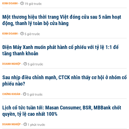
KINH DOANH
-
19 giờ trước
Một thương hiệu thời trang Việt đóng cửa sau 5 năm hoạt
động, thanh lý toàn bộ cửa hàng
KINH DOANH
-
5 giờ trước
Điện Máy Xanh muốn phát hành cổ phiếu với tỷ lệ 1:1 để
tăng thanh khoản
DOANH NGHIỆP
-
5 giờ trước
Sau nhịp điều chỉnh mạnh, CTCK nhìn thấy cơ hội ở nhóm cổ
phiếu nào?
CHỨNG KHOÁN
-
5 giờ trước
Lịch cổ tức tuần tới: Masan Consumer, BSR, MBBank chốt
quyền, tỷ lệ cao nhất 100%
DOANH NGHIỆP
-
1 phút trước