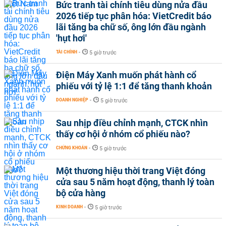
Bức tranh tài chính tiêu dùng nửa đầu
2026 tiếp tục phân hóa: VietCredit báo
lãi tăng ba chữ số, ông lớn đầu ngành
'hụt hơi'
TÀI CHÍNH
-
5 giờ trước
Điện Máy Xanh muốn phát hành cổ
phiếu với tỷ lệ 1:1 để tăng thanh khoản
DOANH NGHIỆP
-
5 giờ trước
Sau nhịp điều chỉnh mạnh, CTCK nhìn
thấy cơ hội ở nhóm cổ phiếu nào?
CHỨNG KHOÁN
-
5 giờ trước
Một thương hiệu thời trang Việt đóng
cửa sau 5 năm hoạt động, thanh lý toàn
bộ cửa hàng
KINH DOANH
-
5 giờ trước