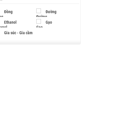
Đồng
Đường
Ethanol
Gạo
Gia súc - Gia cầm
Giấy
Gỗ
Hạt điều
Hồ tiêu - Hạt tiêu
Khí đốt
Kim loại khác
Mắc ca
Muối
Ngũ cốc
Nhựa - Hạt nhựa
Palladium
Phân bón