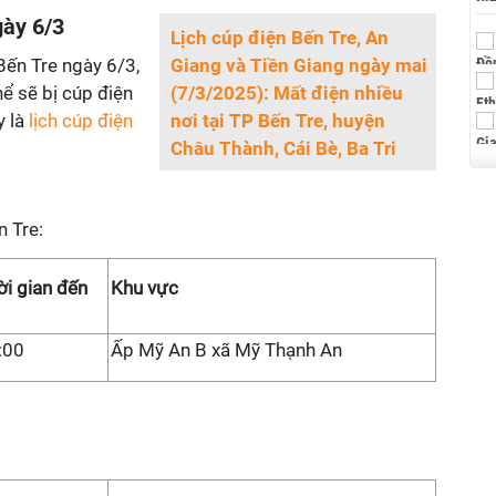
gày 6/3
Lịch cúp điện Bến Tre, An
Bến Tre ngày 6/3,
Giang và Tiền Giang ngày mai
ể sẽ bị cúp điện
(7/3/2025): Mất điện nhiều
y là
lịch cúp điện
nơi tại TP Bến Tre, huyện
Châu Thành, Cái Bè, Ba Tri
n Tre:
ời gian đến
Khu vực
:00
Ấp Mỹ An B xã Mỹ Thạnh An