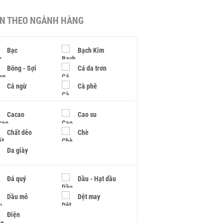
IN THEO NGÀNH HÀNG
Bạc
Bạch Kim
Bông - Sợi
Cá da trơn
Cá ngừ
Cà phê
Cacao
Cao su
Chất dẻo
Chè
Da giày
Đá quý
Dầu - Hạt dầu
Dầu mỏ
Dệt may
Điện