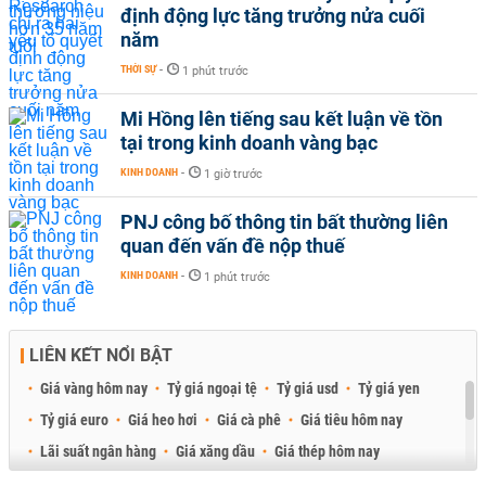
định động lực tăng trưởng nửa cuối
năm
THỜI SỰ
-
1 phút trước
Mi Hồng lên tiếng sau kết luận về tồn
tại trong kinh doanh vàng bạc
KINH DOANH
-
1 giờ trước
PNJ công bố thông tin bất thường liên
quan đến vấn đề nộp thuế
KINH DOANH
-
1 phút trước
LIÊN KẾT NỔI BẬT
Giá vàng hôm nay
Tỷ giá ngoại tệ
Tỷ giá usd
Tỷ giá yen
Tỷ giá euro
Giá heo hơi
Giá cà phê
Giá tiêu hôm nay
Lãi suất ngân hàng
Giá xăng dầu
Giá thép hôm nay
Giá sầu riêng
Giá thịt heo
Giá gạo
Giá cao su