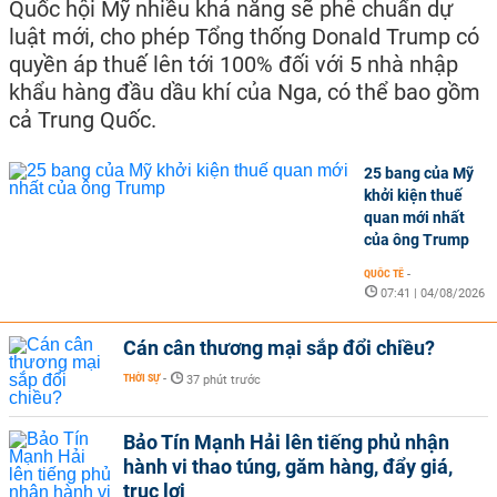
Quốc hội Mỹ nhiều khả năng sẽ phê chuẩn dự
luật mới, cho phép Tổng thống Donald Trump có
quyền áp thuế lên tới 100% đối với 5 nhà nhập
khẩu hàng đầu dầu khí của Nga, có thể bao gồm
cả Trung Quốc.
25 bang của Mỹ
khởi kiện thuế
quan mới nhất
của ông Trump
QUỐC TẾ
-
07:41 | 04/08/2026
Cán cân thương mại sắp đổi chiều?
THỜI SỰ
-
37 phút trước
Bảo Tín Mạnh Hải lên tiếng phủ nhận
hành vi thao túng, găm hàng, đẩy giá,
trục lợi