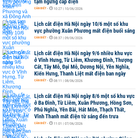
tạm ngừng cấp điện
CẦN BIẾT
-
10:27 | 10/06/2026
Lịch cắt điện Hà Nội ngày 10/6 một số khu
vực phường Xuân Phương mất điện buổi sáng
CẦN BIẾT
-
08:37 | 09/06/2026
Lịch cắt điện Hà Nội ngày 9/6 nhiều khu vực
ở Vĩnh Hưng, Từ Liêm, Khương Đình, Thượng
Cát, Tây Mỗ, Đại Mỗ, Dương Nội, Yên Nghĩa,
Kiến Hưng, Thanh Liệt mất điện ban ngày
CẦN BIẾT
-
08:11 | 08/06/2026
Lịch cắt điện Hà Nội ngày 8/6 một số khu vực
ở Ba Đình, Từ Liêm, Xuân Phương, Hồng Sơn,
Phú Nghĩa, Yên Bài, Hát Môn, Thạch Thất,
Vĩnh Thanh mất điện từ sáng đến trưa
CẦN BIẾT
-
11:01 | 07/06/2026