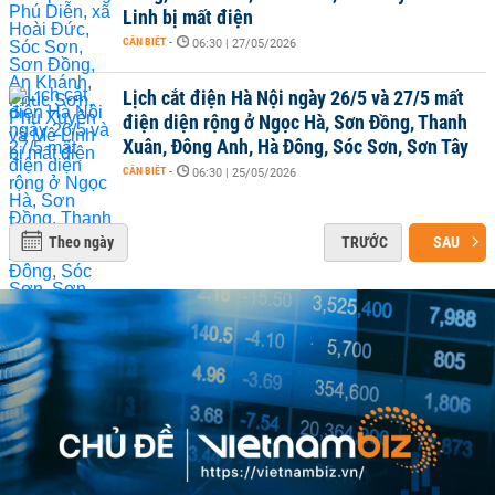
Linh bị mất điện
CẦN BIẾT
-
06:30 | 27/05/2026
Lịch cắt điện Hà Nội ngày 26/5 và 27/5 mất
điện diện rộng ở Ngọc Hà, Sơn Đồng, Thanh
Xuân, Đông Anh, Hà Đông, Sóc Sơn, Sơn Tây
CẦN BIẾT
-
06:30 | 25/05/2026
Theo ngày
TRƯỚC
SAU