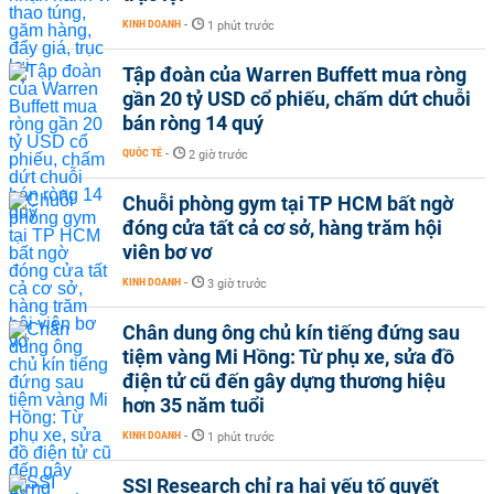
KINH DOANH
-
1 phút trước
Tập đoàn của Warren Buffett mua ròng
gần 20 tỷ USD cổ phiếu, chấm dứt chuỗi
bán ròng 14 quý
QUỐC TẾ
-
2 giờ trước
Chuỗi phòng gym tại TP HCM bất ngờ
đóng cửa tất cả cơ sở, hàng trăm hội
viên bơ vơ
KINH DOANH
-
3 giờ trước
Chân dung ông chủ kín tiếng đứng sau
tiệm vàng Mi Hồng: Từ phụ xe, sửa đồ
điện tử cũ đến gây dựng thương hiệu
hơn 35 năm tuổi
KINH DOANH
-
1 phút trước
SSI Research chỉ ra hai yếu tố quyết