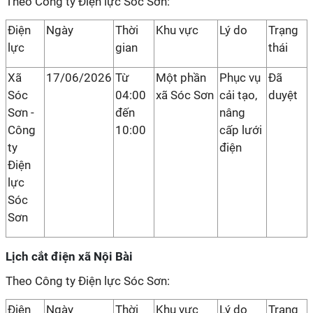
Theo Công ty Điện lực Sóc Sơn:
Điện
Ngày
Thời
Khu vực
Lý do
Trạng
lực
gian
thái
Xã
17/06/2026
Từ
Một phần
Phục vụ
Đã
Sóc
04:00
xã Sóc Sơn
cải tạo,
duyệt
Sơn -
đến
nâng
Công
10:00
cấp lưới
ty
điện
Điện
lực
Sóc
Sơn
Lịch cắt điện xã Nội Bài
Theo Công ty Điện lực Sóc Sơn:
Điện
Ngày
Thời
Khu vực
Lý do
Trạng