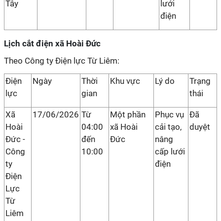
Tây
lưới
điện
Lịch cắt điện xã Hoài Đức
Theo Công ty Điện lực Từ Liêm:
Điện
Ngày
Thời
Khu vực
Lý do
Trạng
lực
gian
thái
Xã
17/06/2026
Từ
Một phần
Phục vụ
Đã
Hoài
04:00
xã Hoài
cải tạo,
duyệt
Đức -
đến
Đức
nâng
Công
10:00
cấp lưới
ty
điện
Điện
Lực
Từ
Liêm