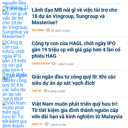
Lãnh đạo MB nói gì về việc tài trợ cho
18 dự án Vingroup, Sungroup và
Masterise?
TÀI CHÍNH
-
39 phút trước
Công ty con của HAGL chốt ngày IPO
gần 19 triệu cp với giá gấp hơn 4 lần cổ
phiếu HAG
CHỨNG KHOÁN
-
1 phút trước
Giải ngân đầu tư công quý III: Khi các
siêu dự án áp sát 'vạch đích'
THỜI SỰ
-
9 phút trước
Việt Nam muốn phát triển quỹ hưu trí:
Từ tiết kiệm gia đình thành nguồn cấp
vốn dài hạn và kinh nghiệm từ Malaysia
QUỐC TẾ
-
1 phút trước