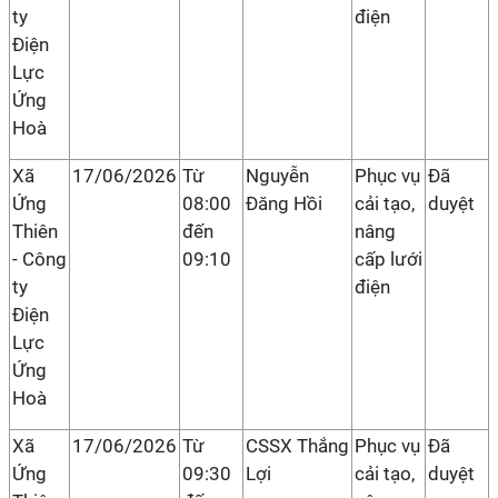
ty
điện
Điện
Lực
Ứng
Hoà
Xã
17/06/2026
Từ
Nguyễn
Phục vụ
Đã
Ứng
08:00
Đăng Hồi
cải tạo,
duyệt
Thiên
đến
nâng
- Công
09:10
cấp lưới
ty
điện
Điện
Lực
Ứng
Hoà
Xã
17/06/2026
Từ
CSSX Thắng
Phục vụ
Đã
Ứng
09:30
Lợi
cải tạo,
duyệt