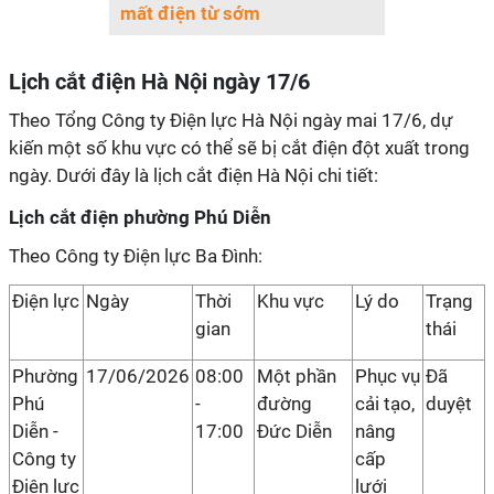
mất điện từ sớm
Lịch cắt điện Hà Nội ngày 17/6
Theo Tổng Công ty Điện lực Hà Nội ngày mai 17/6, dự
kiến một số khu vực có thể sẽ bị cắt điện đột xuất trong
ngày. Dưới đây là lịch cắt điện Hà Nội chi tiết:
Lịch cắt điện phường Phú Diễn
Theo Công ty Điện lực Ba Đình:
Điện lực
Ngày
Thời
Khu vực
Lý do
Trạng
gian
thái
Phường
17/06/2026
08:00
Một phần
Phục vụ
Đã
Phú
-
đường
cải tạo,
duyệt
Diễn -
17:00
Đức Diễn
nâng
Công ty
cấp
Điện lực
lưới