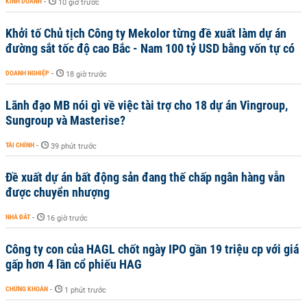
KINH DOANH
-
10 giờ trước
Khởi tố Chủ tịch Công ty Mekolor từng đề xuất làm dự án
đường sắt tốc độ cao Bắc - Nam 100 tỷ USD bằng vốn tự có
DOANH NGHIỆP
-
18 giờ trước
Lãnh đạo MB nói gì về việc tài trợ cho 18 dự án Vingroup,
Sungroup và Masterise?
TÀI CHÍNH
-
39 phút trước
Đề xuất dự án bất động sản đang thế chấp ngân hàng vẫn
được chuyển nhượng
NHÀ ĐẤT
-
16 giờ trước
Công ty con của HAGL chốt ngày IPO gần 19 triệu cp với giá
gấp hơn 4 lần cổ phiếu HAG
CHỨNG KHOÁN
-
1 phút trước