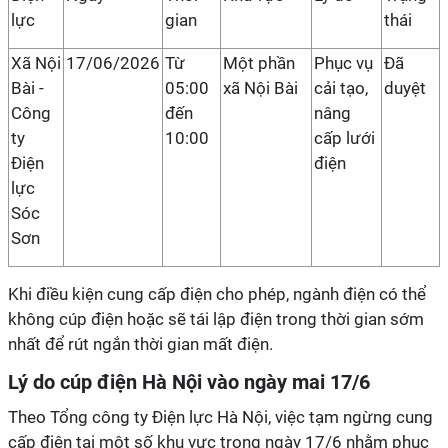
lực
gian
thái
Xã Nội
17/06/2026
Từ
Một phần
Phục vụ
Đã
Bài -
05:00
xã Nội Bài
cải tạo,
duyệt
Công
đến
nâng
ty
10:00
cấp lưới
Điện
điện
lực
Sóc
Sơn
Khi điều kiện cung cấp điện cho phép, ngành điện có thể
không cúp điện hoặc sẽ tái lập điện trong thời gian sớm
nhất để rút ngắn thời gian mất điện.
Lý do cúp điện Hà Nội vào ngày mai 17/6
Theo Tổng công ty Điện lực Hà Nội, việc tạm ngừng cung
cấp điện tại một số khu vực trong ngày 17/6 nhằm phục