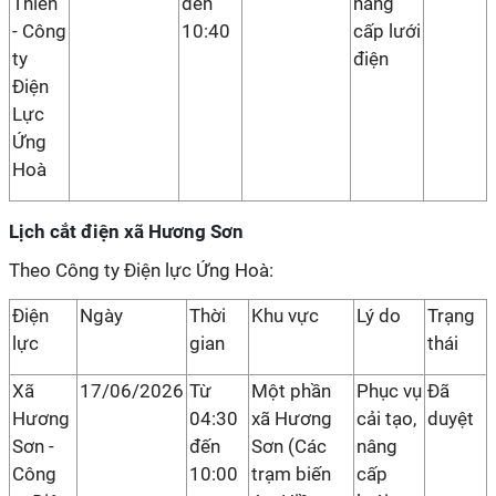
Thiên
đến
nâng
- Công
10:40
cấp lưới
ty
điện
Điện
Lực
Ứng
Hoà
Lịch cắt điện xã Hương Sơn
Theo Công ty Điện lực Ứng Hoà:
Điện
Ngày
Thời
Khu vực
Lý do
Trạng
lực
gian
thái
Xã
17/06/2026
Từ
Một phần
Phục vụ
Đã
Hương
04:30
xã Hương
cải tạo,
duyệt
Sơn -
đến
Sơn (Các
nâng
Công
10:00
trạm biến
cấp