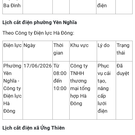
Ba Đình
điện
Lịch cắt điện phường Yên Nghĩa
Theo Công ty Điện lực Hà Đông:
Điện lực
Ngày
Thời
Khu vực
Lý do
Trạng
gian
thái
Phường
17/06/2026
Từ
Công ty
Phục
Đã
Yên
08:00
TNHH
vụ cải
duyệt
Nghĩa -
đến
thương
tạo,
Công ty
10:00
mại tổng
nâng
Điện lực
hợp Hà
cấp
Hà
Đông
lưới
Đông
điện
Lịch cắt điện xã Ứng Thiên