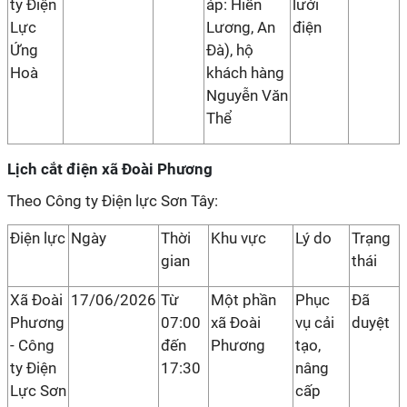
ty Điện
áp: Hiền
lưới
Lực
Lương, An
điện
Ứng
Đà), hộ
Hoà
khách hàng
Nguyễn Văn
Thể
Lịch cắt điện xã Đoài Phương
Theo Công ty Điện lực Sơn Tây:
Điện lực
Ngày
Thời
Khu vực
Lý do
Trạng
gian
thái
Xã Đoài
17/06/2026
Từ
Một phần
Phục
Đã
Phương
07:00
xã Đoài
vụ cải
duyệt
- Công
đến
Phương
tạo,
ty Điện
17:30
nâng
Lực Sơn
cấp