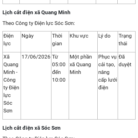
Lịch cắt điện xã Quang Minh
Theo Công ty Điện lực Sóc Sơn:
Điện
Ngày
Thời
Khu vực
Lý do
Trạng
lực
gian
thái
Xã
17/06/2026
Từ
Một phần
Phục vụ
Đã
Quang
05:00
xã Quang
cải tạo,
duyệt
Minh -
đến
Minh
nâng
Công
10:00
cấp lưới
ty Điện
điện
lực
Sóc
Sơn
Lịch cắt điện xã Sóc Sơn