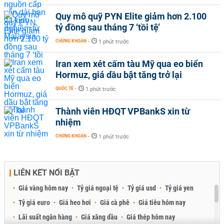
Quy mô quỹ PYN Elite giảm hơn 2.100
tỷ đồng sau tháng 7 ‘tồi tệ’
CHỨNG KHOÁN
-
1 phút trước
Iran xem xét cấm tàu Mỹ qua eo biển
Hormuz, giá dầu bật tăng trở lại
QUỐC TẾ
-
1 phút trước
Thành viên HĐQT VPBankS xin từ
nhiệm
CHỨNG KHOÁN
-
1 phút trước
LIÊN KẾT NỔI BẬT
Giá vàng hôm nay
Tỷ giá ngoại tệ
Tỷ giá usd
Tỷ giá yen
Tỷ giá euro
Giá heo hơi
Giá cà phê
Giá tiêu hôm nay
Lãi suất ngân hàng
Giá xăng dầu
Giá thép hôm nay