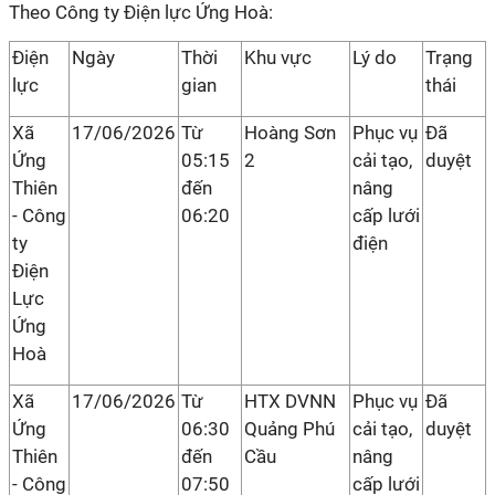
Theo Công ty Điện lực Ứng Hoà:
Điện
Ngày
Thời
Khu vực
Lý do
Trạng
lực
gian
thái
Xã
17/06/2026
Từ
Hoàng Sơn
Phục vụ
Đã
Ứng
05:15
2
cải tạo,
duyệt
Thiên
đến
nâng
- Công
06:20
cấp lưới
ty
điện
Điện
Lực
Ứng
Hoà
Xã
17/06/2026
Từ
HTX DVNN
Phục vụ
Đã
Ứng
06:30
Quảng Phú
cải tạo,
duyệt
Thiên
đến
Cầu
nâng
- Công
07:50
cấp lưới