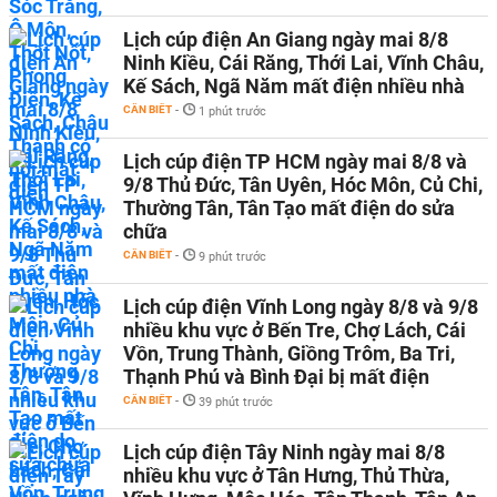
Lịch cúp điện An Giang ngày mai 8/8
Ninh Kiều, Cái Răng, Thới Lai, Vĩnh Châu,
Kế Sách, Ngã Năm mất điện nhiều nhà
CẦN BIẾT
-
1 phút trước
Lịch cúp điện TP HCM ngày mai 8/8 và
9/8 Thủ Đức, Tân Uyên, Hóc Môn, Củ Chi,
Thường Tân, Tân Tạo mất điện do sửa
chữa
CẦN BIẾT
-
9 phút trước
Lịch cúp điện Vĩnh Long ngày 8/8 và 9/8
nhiều khu vực ở Bến Tre, Chợ Lách, Cái
Vồn, Trung Thành, Giồng Trôm, Ba Tri,
Thạnh Phú và Bình Đại bị mất điện
CẦN BIẾT
-
39 phút trước
Lịch cúp điện Tây Ninh ngày mai 8/8
nhiều khu vực ở Tân Hưng, Thủ Thừa,