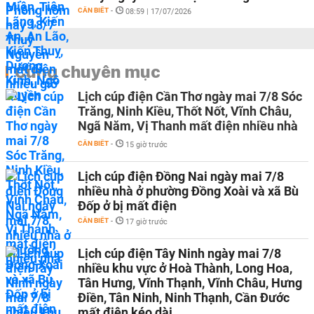
CẦN BIẾT
-
08:59 | 17/07/2026
Cùng chuyên mục
Lịch cúp điện Cần Thơ ngày mai 7/8 Sóc
Trăng, Ninh Kiều, Thốt Nốt, Vĩnh Châu,
Ngã Năm, Vị Thanh mất điện nhiều nhà
CẦN BIẾT
-
15 giờ trước
Lịch cúp điện Đồng Nai ngày mai 7/8
nhiều nhà ở phường Đồng Xoài và xã Bù
Đốp ở bị mất điện
CẦN BIẾT
-
17 giờ trước
Lịch cúp điện Tây Ninh ngày mai 7/8
nhiều khu vực ở Hoà Thành, Long Hoa,
Tân Hưng, Vĩnh Thạnh, Vĩnh Châu, Hưng
Điền, Tân Ninh, Ninh Thạnh, Cần Đước
mất điện kéo dài