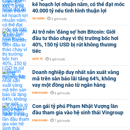
kế hoạch lợi nhuận năm, có thể đạt mốc
40.000 tỷ nếu tình hình thuận lợi
TÀI CHÍNH
-
5 giờ trước
AI trở nên 'đáng sợ' hơn Bitcoin: Giới
đầu tư tháo chạy vì thị trường bốc hơi
40%, 150 tỷ USD bị rút không thương
tiếc
QUỐC TẾ
-
6 giờ trước
Doanh nghiệp duy nhất sản xuất vàng
mã trên sàn báo lãi tăng 64%, không
vay một đồng nào từ ngân hàng
KINH DOANH
-
6 giờ trước
Con gái tỷ phú Phạm Nhật Vượng lần
đầu tham gia vào hệ sinh thái Vingroup
KINH DOANH
-
7 giờ trước