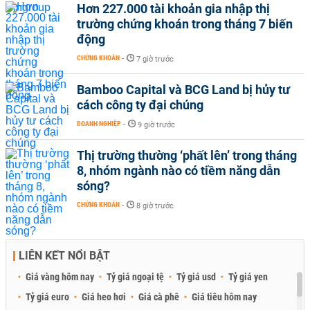
Hơn 227.000 tài khoản gia nhập thị
trường chứng khoán trong tháng 7 biến
động
CHỨNG KHOÁN
-
7 giờ trước
Bamboo Capital và BCG Land bị hủy tư
cách công ty đại chúng
DOANH NGHIỆP
-
9 giờ trước
Thị trường thường ‘phất lên’ trong tháng
8, nhóm ngành nào có tiềm năng dẫn
sóng?
CHỨNG KHOÁN
-
8 giờ trước
LIÊN KẾT NỔI BẬT
Giá vàng hôm nay
Tỷ giá ngoại tệ
Tỷ giá usd
Tỷ giá yen
Tỷ giá euro
Giá heo hơi
Giá cà phê
Giá tiêu hôm nay