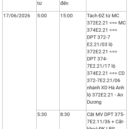
từ
đến
17/06/2026
5:00
15:00
Tách ĐZ từ MC
372E2.21 <=> MC
374E2.21 <=>
DPT 372-7
E2.21/03 lộ
372E2.21 <=>
DPT 374-
7E2.21/17 lộ
374E2.21 <=> CD
372-7E2.21/06
nhánh XD Hà Anh
lộ 372E2.21 - An
Dương
5:30
8:30
Cắt MV DPT 375-
7E2.11/36 + Cắt-
khoá ĐK LBS