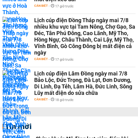
CẦN BIẾT
-
17 giờ trước
Lịch cúp điện Đồng Tháp ngày mai 7/8
nhiều khu vực tại Tam Nông, Chợ Gạo, Sa
Đéc, Tân Phú Đông, Cao Lãnh, Mỹ Tho,
Hồng Ngự, Châu Thành, Cai Lậy, Mỹ Thọ,
Vĩnh Bình, Gò Công Đông bị mất điện cả
ngày
CẦN BIẾT
-
17 giờ trước
Lịch cúp điện Lâm Đồng ngày mai 7/8
Bảo Lộc, Đức Trọng, Đà Lạt, Đơn Dương,
Di Linh, Đạ Tẻh, Lâm Hà, Đức Linh, Sông
Lũy mất điện do sửa chữa
CẦN BIẾT
-
18 giờ trước
Tin mới