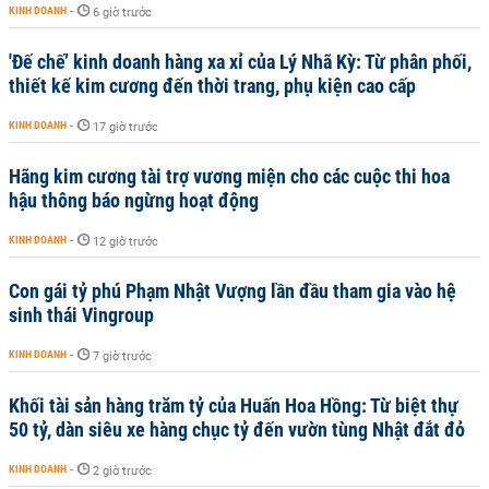
KINH DOANH
-
6 giờ trước
'Đế chế’ kinh doanh hàng xa xỉ của Lý Nhã Kỳ: Từ phân phối,
thiết kế kim cương đến thời trang, phụ kiện cao cấp
KINH DOANH
-
17 giờ trước
Hãng kim cương tài trợ vương miện cho các cuộc thi hoa
hậu thông báo ngừng hoạt động
KINH DOANH
-
12 giờ trước
Con gái tỷ phú Phạm Nhật Vượng lần đầu tham gia vào hệ
sinh thái Vingroup
KINH DOANH
-
7 giờ trước
Khối tài sản hàng trăm tỷ của Huấn Hoa Hồng: Từ biệt thự
50 tỷ, dàn siêu xe hàng chục tỷ đến vườn tùng Nhật đắt đỏ
KINH DOANH
-
2 giờ trước