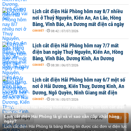
Lịch cắt điện Hải Phòng hôm nay 8/7 nhiều
nơi ở Thuỷ Nguyên, Kiến An, An Lão, Hồng
Bàng, Vĩnh Bảo, An Dương mất điện cả ngày
CẦN BIẾT
-
08:42 | 07/07/2026
Lịch cắt điện Hải Phòng hôm nay 7/7 mất
điện ban ngày Thuỷ Nguyên, Kiến An, Hồng
Bàng, Vĩnh Bảo, Dương Kính, An Dương
CẦN BIẾT
-
08:38 | 06/07/2026
Lịch cắt điện Hải Phòng hôm nay 6/7 một số
nơi ở Hải Dương, Kiến Thuỵ, Dương Kinh, An
Dương, Ngô Quyền, Ninh Giang mất điện
CẦN BIẾT
-
09:16 | 05/07/2026
Lịch cắt điện Hải Phòng hôm nay 7/8: Thông tin lịch cắt điện
mới nhất
Lịch cắt điện Hải Phòng là gì và vì sao cần cập nhật hàng
Theo ngày
TRƯỚC
SAU
ngày?
Lịch cắt điện Hải Phòng là bảng thông tin được các đơn vị điện lực