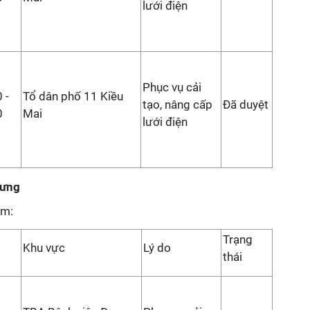
lưới điện
Phục vụ cải
 -
Tổ dân phố 11 Kiều
tạo, nâng cấp
Đã duyệt
0
Mai
lưới điện
Hưng
âm:
Trạng
Khu vực
Lý do
thái