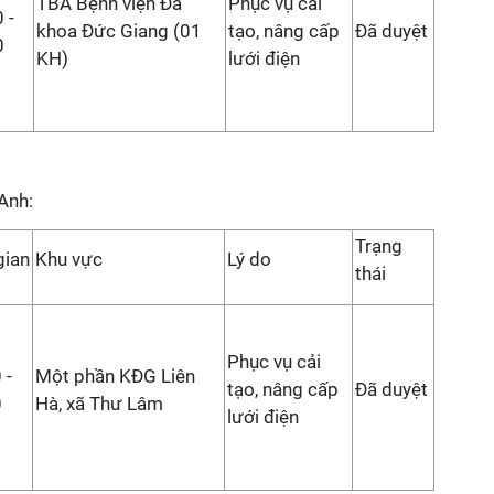
TBA Bệnh viện Đa
Phục vụ cải
 -
khoa Đức Giang (01
tạo, nâng cấp
Đã duyệt
0
KH)
lưới điện
Anh:
Trạng
gian
Khu vực
Lý do
thái
Phục vụ cải
 -
Một phần KĐG Liên
tạo, nâng cấp
Đã duyệt
0
Hà, xã Thư Lâm
lưới điện