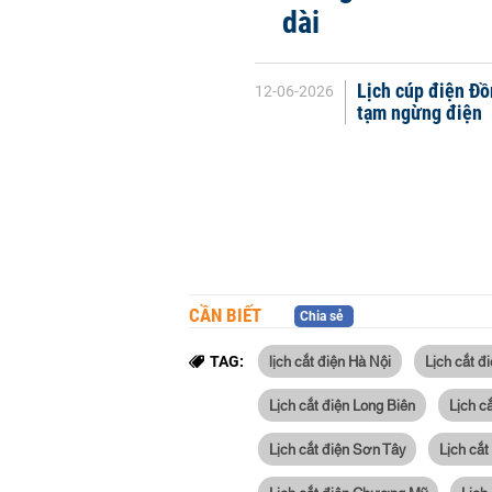
dài
Lịch cúp điện Đồ
12-06-2026
tạm ngừng điện
CẦN BIẾT
Chia sẻ
lịch cắt điện Hà Nội
Lịch cắt đ
TAG:
Lịch cắt điện Long Biên
Lịch c
Lịch cắt điện Sơn Tây
Lịch cắt