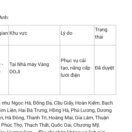
Anh:
Trạng
gian
Khu vực
Lý do
thái
Phục vụ cải
 -
Tại Nhà máy Vàng
tạo, nâng cấp
Đã duyệt
0
DOJI
lưới điện
g như Ngọc Hà, Đống Đa, Cầu Giấy, Hoàn Kiếm, Bạch
Kim Liên, Hai Bà Trưng, Hồng Hà, Phú Lương, Dương
, Hà Đông, Thanh Trì, Hoàng Mai, Gia Lâm, Thuận
ì, Phúc Thọ, Thạch Thất, Quốc Oai, Chương Mỹ,