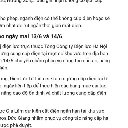
c, Hương Sơn,....đều ghi nhận không có lịch cúp
cho phép, ngành điện có thể không cúp điện hoặc sẽ
sớm nhất để rút ngắn thời gian mất điện.
ào ngày mai 13/6 và 14/6
 điện lực trực thuộc Tổng Công ty Điện lực Hà Nội
ng cung cấp điện tại một số khu vực trên địa bàn
à 14/6 chủ yếu nhằm phục vụ công tác cải tạo, nâng
điện.
ơng, Điện lực Từ Liêm sẽ tạm ngừng cấp điện tại tổ
i ngày liên tiếp để thực hiện các hạng mục cải tạo,
n nâng cao độ ổn định và chất lượng cung cấp điện
ực Gia Lâm dự kiến cắt điện ngắn hạn tại khu vực
khoa Đức Giang nhằm phục vụ công tác nâng cấp hạ
được phê duyệt.