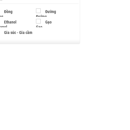
Đồng
Đường
Ethanol
Gạo
Gia súc - Gia cầm
Giấy
Gỗ
Hạt điều
Hồ tiêu - Hạt tiêu
Khí đốt
Kim loại khác
Mắc ca
Muối
Ngũ cốc
Nhựa - Hạt nhựa
Palladium
Phân bón