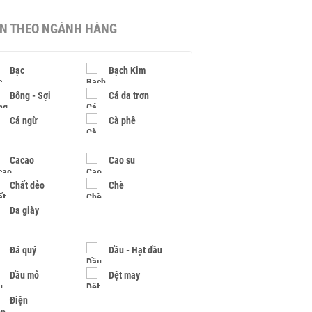
IN THEO NGÀNH HÀNG
Bạc
Bạch Kim
Bông - Sợi
Cá da trơn
Cá ngừ
Cà phê
Cacao
Cao su
Chất dẻo
Chè
Da giày
Đá quý
Dầu - Hạt dầu
Dầu mỏ
Dệt may
Điện