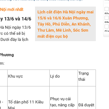
 Nội mới nhất
Lịch cắt điện Hà Nội ngày mai
15/6 và 16/6 Xuân Phương,
ày 13/6 và 14/6
Tây Hồ, Phú Diễn, An Khánh,
Hà Nội ngày 13/6
Thư Lâm, Mê Linh, Sóc Sơn
c có thể sẽ bị
mất điện cục bộ
 Dưới đây là lịch
 Phương
êm:
Trạng
Khu vực
Lý do
thái
Phục vụ cải
 -
Tổ dân phố 11 Kiều
tạo, nâng cấp
Đã duyệt
0
Mai