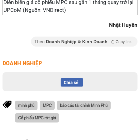
Diễn biến giá cổ phiếu MPC sau gần 1 tháng quay trở lại
UPCoM (Nguồn: VNDirect)
Nhật Huyền
Theo
Doanh Nghiệp & Kinh Doanh
Copy link
DOANH NGHIỆP
Chia sẻ
minh phú
MPC
báo cáo tài chính Minh Phú
Cổ phiếu MPC rớt giá