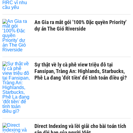
An Gia ra mắt gói '100% Đặc quyền Priority'
dự án The Gió Riverside
Sự thật về ly cà phê view triệu đô tại
Fansipan, Tràng An: Highlands, Starbucks,
Phê La đang 'đốt tiền' để tính toán điều gì?
Direct Indexing và lời giải cho bài toán tích
sản dài hạn của người Việt