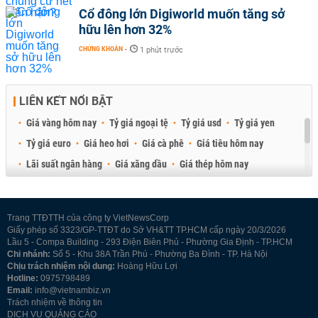
Cổ đông lớn Digiworld muốn tăng sở
hữu lên hơn 32%
CHỨNG KHOÁN
-
1 phút trước
LIÊN KẾT NỔI BẬT
Giá vàng hôm nay
Tỷ giá ngoại tệ
Tỷ giá usd
Tỷ giá yen
Tỷ giá euro
Giá heo hơi
Giá cà phê
Giá tiêu hôm nay
Lãi suất ngân hàng
Giá xăng dầu
Giá thép hôm nay
Giá sầu riêng
Giá thịt heo
Giá gạo
Giá cao su
Best Retail Brokers
Diễn đàn đầu tư Việt Nam 2026
Trang TTĐTTH của công ty VietNewsCorp
Giấy phép số 3323/GP-TTĐT do Sở VH&TT TP.HCM cấp ngày 20/3/2026
Lầu 5 - Compa Building - 293 Điện Biên Phủ - Phường Gia Định - TP.HCM
Chi nhánh:
Số 5 - Khu 38A Trần Phú - Phường Ba Đình - TP. Hà Nội
Chịu trách nhiệm nội dung:
Hoàng Hữu Lợi
Hotline:
0975798489
Email:
info@vietnambiz.vn
Trách nhiệm về thông tin
DỊCH VỤ QUẢNG CÁO