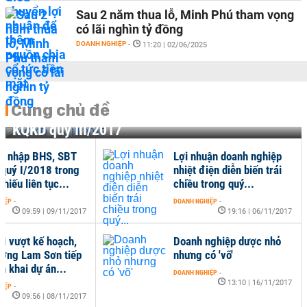
Sau 2 năm thua lỗ, Minh Phú tham vọng
có lãi nghìn tỷ đồng
DOANH NGHIỆP
-
11:20 | 02/06/2025
Cùng chủ đề
KQKD quý III/2017
p nhập BHS, SBT
Lợi nhuận doanh nghiệp
i quý I/2018 trong
nhiệt điện diễn biến trái
phiếu liên tục...
chiều trong quý...
HIỆP
-
DOANH NGHIỆP
-
09:59 | 09/11/2017
19:16 | 06/11/2017
ãi vượt kế hoạch,
Doanh nghiệp dược nhỏ
ờng Lam Sơn tiếp
nhưng có 'võ'
ển khai dự án...
DOANH NGHIỆP
-
13:10 | 16/11/2017
HIỆP
-
09:56 | 08/11/2017