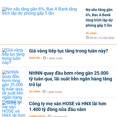
Nợ xấu tăng gần
6%, Bac A Bank
tăng trích lập dự
phòng gấp 5 lần
TÀI CHÍNH
-
08:30 | 01/08/2026
Giá vàng tiếp tục tăng trong tuần này?
HÀNG HÓA
-
1 phút trước
NHNN quay đầu bơm ròng gần 25.000
tỷ tuần qua, lãi suất liên ngân hàng tăng
trở lại
TÀI CHÍNH
-
1 phút trước
Công ty mẹ sàn HOSE và HNX lãi hơn
1.400 tỷ đồng nửa đầu năm
CHỨNG KHOÁN
-
1 phút trước