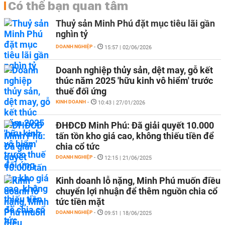
Có thể bạn quan tâm
Thuỷ sản Minh Phú đặt mục tiêu lãi gần
nghìn tỷ
DOANH NGHIỆP
-
15:57 | 02/06/2026
Doanh nghiệp thủy sản, dệt may, gỗ kết
thúc năm 2025 'hữu kinh vô hiểm' trước
thuế đối ứng
KINH DOANH
-
10:43 | 27/01/2026
ĐHĐCĐ Minh Phú: Đã giải quyết 10.000
tấn tồn kho giá cao, không thiếu tiền để
chia cổ tức
DOANH NGHIỆP
-
12:15 | 21/06/2025
Kinh doanh lỗ nặng, Minh Phú muốn điều
chuyển lợi nhuận để thêm nguồn chia cổ
tức tiền mặt
DOANH NGHIỆP
-
09:51 | 18/06/2025