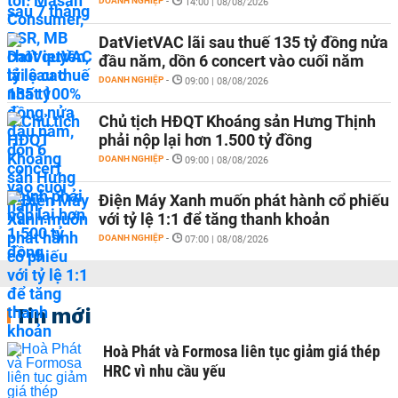
DOANH NGHIỆP
-
14:00 | 08/08/2026
DatVietVAC lãi sau thuế 135 tỷ đồng nửa
đầu năm, dồn 6 concert vào cuối năm
DOANH NGHIỆP
-
09:00 | 08/08/2026
Chủ tịch HĐQT Khoáng sản Hưng Thịnh
phải nộp lại hơn 1.500 tỷ đồng
DOANH NGHIỆP
-
09:00 | 08/08/2026
Điện Máy Xanh muốn phát hành cổ phiếu
với tỷ lệ 1:1 để tăng thanh khoản
DOANH NGHIỆP
-
07:00 | 08/08/2026
Tin mới
Hoà Phát và Formosa liên tục giảm giá thép
HRC vì nhu cầu yếu