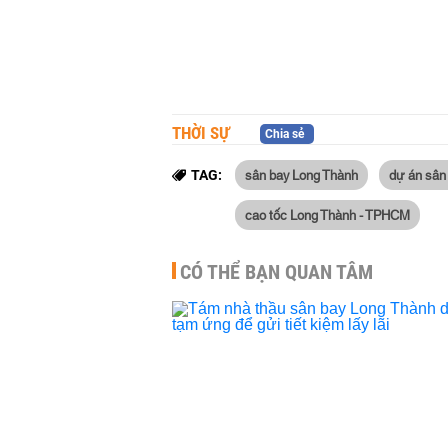
THỜI SỰ
Chia sẻ
sân bay Long Thành
dự án sân
TAG:
cao tốc Long Thành - TPHCM
CÓ THỂ BẠN QUAN TÂM