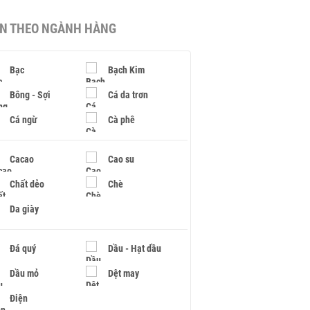
IN THEO NGÀNH HÀNG
Bạc
Bạch Kim
Bông - Sợi
Cá da trơn
Cá ngừ
Cà phê
Cacao
Cao su
Chất dẻo
Chè
Da giày
Đá quý
Dầu - Hạt dầu
Dầu mỏ
Dệt may
Điện