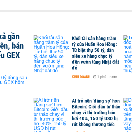
xả gần
Khối tài sản hàng trăm
iên, bán
tỷ của Huấn Hoa Hồng:
Từ biệt thự 50 tỷ, dàn
ếu GEX
siêu xe hàng chục tỷ
đến vườn tùng Nhật đắt
đỏ
KINH DOANH
-
1 phút trước
AI trở nên 'đáng sợ' hơn
Bitcoin: Giới đầu tư tháo
chạy vì thị trường bốc
hơi 40%, 150 tỷ USD bị
rút không thương tiếc