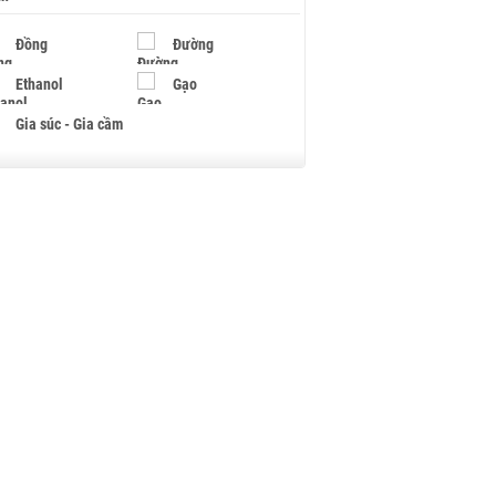
Đồng
Đường
Ethanol
Gạo
Gia súc - Gia cầm
Giấy
Gỗ
Hạt điều
Hồ tiêu - Hạt tiêu
Khí đốt
Kim loại khác
Mắc ca
Muối
Ngũ cốc
Nhựa - Hạt nhựa
Palladium
Phân bón