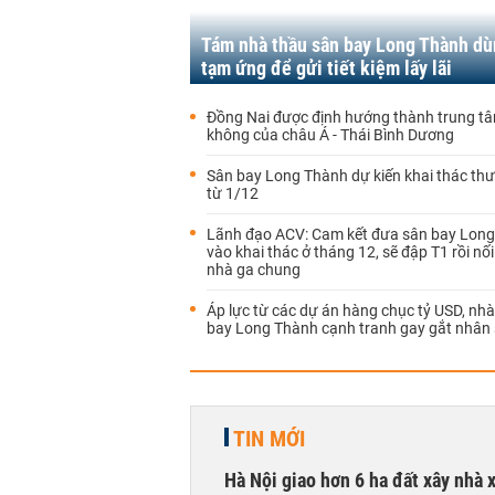
Tám nhà thầu sân bay Long Thành dù
tạm ứng để gửi tiết kiệm lấy lãi
Đồng Nai được định hướng thành trung t
không của châu Á - Thái Bình Dương
Sân bay Long Thành dự kiến khai thác th
từ 1/12
Lãnh đạo ACV: Cam kết đưa sân bay Lon
vào khai thác ở tháng 12, sẽ đập T1 rồi nố
nhà ga chung
Áp lực từ các dự án hàng chục tỷ USD, nh
bay Long Thành cạnh tranh gay gắt nhân
TIN MỚI
Hà Nội giao hơn 6 ha đất xây nhà 