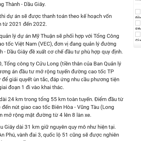
g Thành - Dầu Giây.
 thi dự án sẽ được thanh toán theo kế hoạch vốn
ện từ 2021 đến 2022.
 quản lý dự án Mỹ Thuận sẽ phối hợp với Tổng Công
ao tốc Việt Nam (VEC), đơn vị đang quản lý đường
 - Dầu Giây đề xuất cơ chế đầu tư phù hợp quy định.
, Tổng công ty Cửu Long (tiền thân của Ban Quản lý
hương án đầu tư mở rộng tuyến đường cao tốc TP
 để giải quyết ùn tắc, đáp ứng nhu cầu phương tiện
iai đoạn 1 đi vào khai thác.
ài 24 km trong tổng 55 km toàn tuyến. Điểm đầu từ
 đến nút giao cao tốc Biên Hòa - Vũng Tàu (Long
ện mở rộng mặt đường từ 4 lên 8 làn xe.
u Giây dài 31 km giữ nguyên quy mô như hiện tại.
An Phú, vành đai 3, quốc lộ 51 cũng sẽ được nghiên