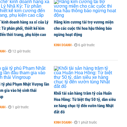
’ kinh doanh hàng xa xỉ của Lý
Hãng kim cương tài trợ vương miện
 Từ phân phối, thiết kế kim
cho các cuộc thi hoa hậu thông báo
ến thời trang, phụ kiện cao
ngừng hoạt động
KINH DOANH
-
6 giờ trước
OANH
-
12 giờ trước
i tỷ phú Phạm Nhật Vượng lần
m gia vào hệ sinh thái
Khối tài sản hàng trăm tỷ của Huấn
up
Hoa Hồng: Từ biệt thự 50 tỷ, dàn siêu
xe hàng chục tỷ đến vườn tùng Nhật
OANH
-
1 giờ trước
đắt đỏ
KINH DOANH
-
1 phút trước