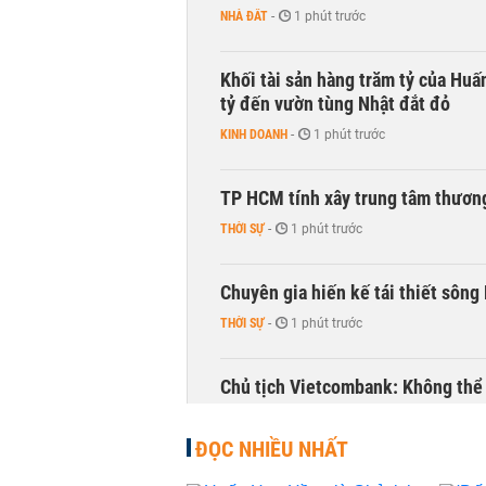
NHÀ ĐẤT
-
1 phút trước
Khối tài sản hàng trăm tỷ của Huấ
tỷ đến vườn tùng Nhật đắt đỏ
KINH DOANH
-
1 phút trước
TP HCM tính xây trung tâm thương
THỜI SỰ
-
1 phút trước
Chuyên gia hiến kế tái thiết sông
THỜI SỰ
-
1 phút trước
Chủ tịch Vietcombank: Không thể q
TÀI CHÍNH
-
1 phút trước
ĐỌC NHIỀU NHẤT