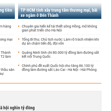
ng tiền
TP HCM tính xây trung tâm thương mại, bãi
xe ngầm ở Bến Thành
âm hàng
Chuyên gia hiến kế tái thiết sông Hồng, mở không
gian phát triển cho Hà Nội
ương mại
Tổng Bí thư, Chủ tịch nước: Làm rõ trách nhiệm khi
dự án chậm tiến độ, đội vốn
g Thành
Quảng Ninh tính chi 80.000 tỷ đồng làm đường sắt
i T2 làm
kết nối Trung Quốc
Chính phủ đề xuất Quốc hội cho tăng 86.100 tỷ
à thầu sân
đồng làm đường sắt Lào Cai - Hà Nội - Hải Phòng
 sự
xã hội nghìn tỷ đồng