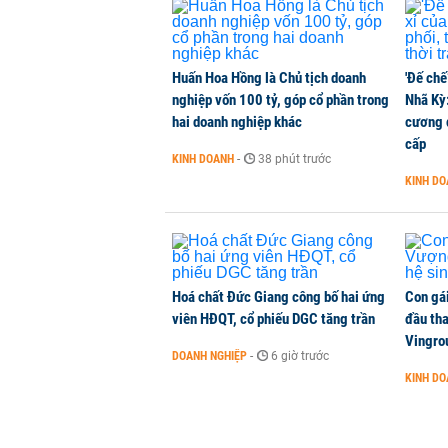
Huấn Hoa Hồng là Chủ tịch doanh
'Đế chế
nghiệp vốn 100 tỷ, góp cổ phần trong
Nhã Kỳ:
hai doanh nghiệp khác
cương đ
cấp
KINH DOANH
-
38 phút trước
KINH D
Hoá chất Đức Giang công bố hai ứng
Con gá
viên HĐQT, cổ phiếu DGC tăng trần
đầu tha
Vingro
DOANH NGHIỆP
-
6 giờ trước
KINH D