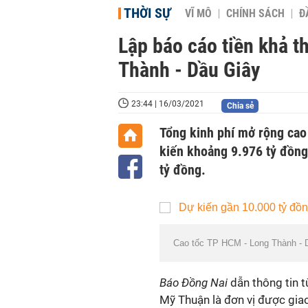
THỜI SỰ
VĨ MÔ
CHÍNH SÁCH
Đ
Lập báo cáo tiền khả t
Thành - Dầu Giây
23:44 | 16/03/2021
Chia sẻ
Tổng kinh phí mở rộng cao
kiến khoảng 9.976 tỷ đồng
tỷ đồng.
Cao tốc TP HCM - Long Thành - 
Báo Đồng Nai
dẫn thông tin t
Mỹ Thuận là đơn vị được giao