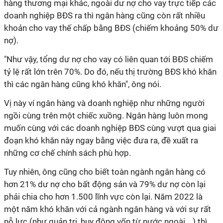
hàng thương mại khác, ngoài dư nợ cho vay trực tiếp các
doanh nghiệp BĐS ra thì ngân hàng cũng còn rất nhiều
khoản cho vay thế chấp bằng BĐS (chiếm khoảng 50% dư
nợ).
"Như vậy, tổng dư nợ cho vay có liên quan tới BĐS chiếm
tỷ lệ rất lớn trên 70%. Do đó, nếu thị trường BĐS khó khăn
thì các ngân hàng cũng khó khăn", ông nói.
Vị này ví ngân hàng và doanh nghiệp như những người
ngồi cùng trên một chiếc xuồng. Ngân hàng luôn mong
muốn cùng với các doanh nghiệp BĐS cùng vượt qua giai
đoạn khó khăn này ngay bằng việc đưa ra, đề xuất ra
những cơ chế chính sách phù hợp.
Tuy nhiên, ông cũng cho biết
toàn ngành ngân hàng có
hơn 21% dư nợ cho b
ất động sản và 79% dư nợ còn lại
phải chia cho hơn 1.500 lĩnh vực còn lại.
Năm 2022 là
một năm khó khăn với cả ngành ngân hàng và với sự rất
nỗ lực (như quản trị, huy động vốn từ nước ngoài,...) thì