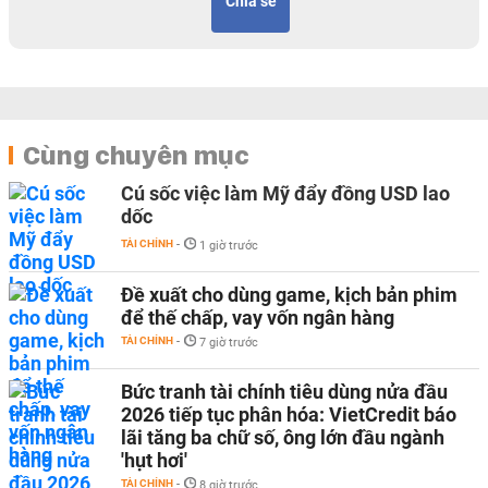
Chia sẻ
Cùng chuyên mục
Cú sốc việc làm Mỹ đẩy đồng USD lao
dốc
TÀI CHÍNH
-
1 giờ trước
Đề xuất cho dùng game, kịch bản phim
để thế chấp, vay vốn ngân hàng
TÀI CHÍNH
-
7 giờ trước
Bức tranh tài chính tiêu dùng nửa đầu
2026 tiếp tục phân hóa: VietCredit báo
lãi tăng ba chữ số, ông lớn đầu ngành
'hụt hơi'
TÀI CHÍNH
-
8 giờ trước