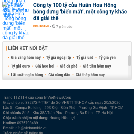
Công ty 100 tỷ của Huấn Hoa Hồng
bỗng dưng ‘biến mất’, một công ty khác
đã giải thể
KINH DOANH
-
7 giờ trước
LIÊN KẾT NỔI BẬT
Giá vàng hôm nay
Tỷ giá ngoại tệ
Tỷ giá usd
Tỷ giá yen
Tỷ giá euro
Giá heo hơi
Giá cà phê
Giá tiêu hôm nay
Lãi suất ngân hàng
Giá xăng dầu
Giá thép hôm nay
Giá sầu riêng
Giá thịt heo
Giá gạo
Giá cao su
Best Retail Brokers
Diễn đàn đầu tư Việt Nam 2026
Trang TTĐTTH của công ty VietNewsCorp
Giấy phép số 3323/GP-TTĐT do Sở VH&TT TP.HCM cấp ngày 20/3/2026
Lầu 5 - Compa Building - 293 Điện Biên Phủ - Phường Gia Định - TP.HCM
Chi nhánh:
Số 5 - Khu 38A Trần Phú - Phường Ba Đình - TP. Hà Nội
Chịu trách nhiệm nội dung:
Hoàng Hữu Lợi
Hotline:
0975798489
Email:
info@vietnambiz.vn
Trách nhiệm về thông tin