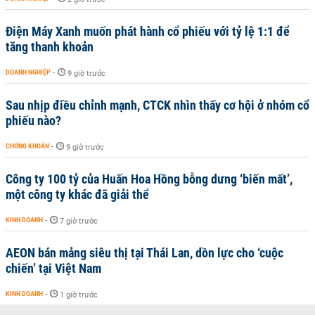
Điện Máy Xanh muốn phát hành cổ phiếu với tỷ lệ 1:1 để
tăng thanh khoản
DOANH NGHIỆP
-
9 giờ trước
Sau nhịp điều chỉnh mạnh, CTCK nhìn thấy cơ hội ở nhóm cổ
phiếu nào?
CHỨNG KHOÁN
-
9 giờ trước
Công ty 100 tỷ của Huấn Hoa Hồng bỗng dưng ‘biến mất’,
một công ty khác đã giải thể
KINH DOANH
-
7 giờ trước
AEON bán mảng siêu thị tại Thái Lan, dồn lực cho ‘cuộc
chiến’ tại Việt Nam
KINH DOANH
-
1 giờ trước