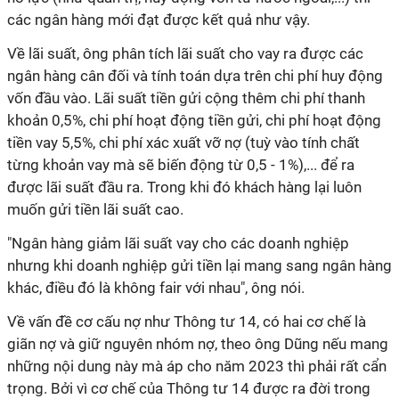
các ngân hàng mới đạt được kết quả như vậy.
Về lãi suất, ông phân tích lãi suất cho vay ra được các
ngân hàng cân đối và tính toán dựa trên chi phí huy động
vốn đầu vào. Lãi suất tiền gửi cộng thêm chi phí thanh
khoản 0,5%, chi phí hoạt động tiền gửi, chi phí hoạt động
tiền vay 5,5%, chi phí xác xuất vỡ nợ (tuỳ vào tính chất
từng khoản vay mà sẽ biến động từ 0,5 - 1%),... để ra
được lãi suất đầu ra. Trong khi đó khách hàng lại luôn
muốn gửi tiền lãi suất cao.
"Ngân hàng giảm lãi suất vay cho các doanh nghiệp
nhưng khi doanh nghiệp gửi tiền lại mang sang ngân hàng
khác, điều đó là không fair với nhau", ông nói.
Về vấn đề cơ cấu nợ như Thông tư 14, có hai cơ chế là
giãn nợ và giữ nguyên nhóm nợ, theo ông Dũng nếu mang
những nội dung này mà áp cho năm 2023 thì phải rất cẩn
trọng. Bởi vì cơ chế của Thông tư 14 được ra đời trong