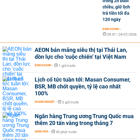
trong 2h buổi
chiều, giữ lịch
trả tiền tối đa
120 ngày
KINH DOANH
-
09:47 | 24/07/2026
AEON bán mảng siêu thị tại Thái Lan,
dồn lực cho ‘cuộc chiến’ tại Việt Nam
KINH DOANH
-
1 giờ trước
Lịch cổ tức tuần tới: Masan Consumer,
BSR, MB chốt quyền, tỷ lệ cao nhất
100%
DOANH NGHIỆP
-
2 giờ trước
Ngân hàng Trung ương Trung Quốc mua
thêm 20 tấn vàng trong tháng 7
HÀNG HÓA
-
42 phút trước