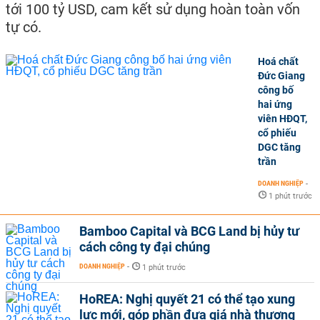
tới 100 tỷ USD, cam kết sử dụng hoàn toàn vốn
tự có.
Hoá chất
Đức Giang
công bố
hai ứng
viên HĐQT,
cổ phiếu
DGC tăng
trần
DOANH NGHIỆP
-
1 phút trước
Bamboo Capital và BCG Land bị hủy tư
cách công ty đại chúng
DOANH NGHIỆP
-
1 phút trước
HoREA: Nghị quyết 21 có thể tạo xung
lực mới, góp phần đưa giá nhà thương