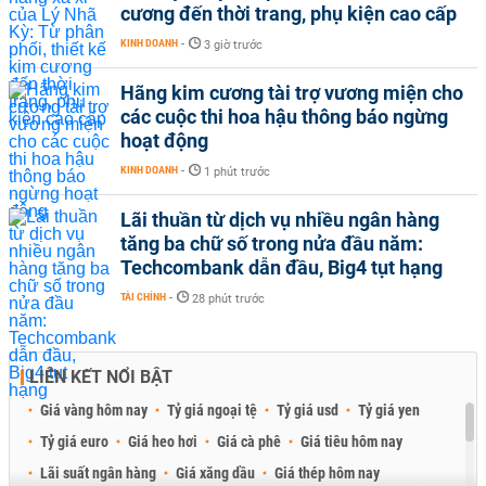
cương đến thời trang, phụ kiện cao cấp
KINH DOANH
-
3 giờ trước
Hãng kim cương tài trợ vương miện cho
các cuộc thi hoa hậu thông báo ngừng
hoạt động
KINH DOANH
-
1 phút trước
Lãi thuần từ dịch vụ nhiều ngân hàng
tăng ba chữ số trong nửa đầu năm:
Techcombank dẫn đầu, Big4 tụt hạng
TÀI CHÍNH
-
28 phút trước
LIÊN KẾT NỔI BẬT
Giá vàng hôm nay
Tỷ giá ngoại tệ
Tỷ giá usd
Tỷ giá yen
Tỷ giá euro
Giá heo hơi
Giá cà phê
Giá tiêu hôm nay
Lãi suất ngân hàng
Giá xăng dầu
Giá thép hôm nay