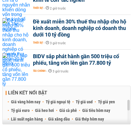
THỜI SỰ
-
2 giờ trước
Đề xuất miễn 30% thuế thu nhập cho hộ
kinh doanh, doanh nghiệp có doanh thu
dưới 10 tỷ đồng
THỜI SỰ
-
3 giờ trước
BIDV sắp phát hành gần 500 triệu cổ
phiếu, tăng vốn lên gần 77.800 tỷ
TÀI CHÍNH
-
3 giờ trước
LIÊN KẾT NỔI BẬT
Giá vàng hôm nay
Tỷ giá ngoại tệ
Tỷ giá usd
Tỷ giá yen
Tỷ giá euro
Giá heo hơi
Giá cà phê
Giá tiêu hôm nay
Lãi suất ngân hàng
Giá xăng dầu
Giá thép hôm nay
Giá sầu riêng
Giá thịt heo
Giá gạo
Giá cao su