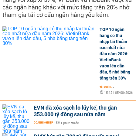
các ngân hàng khác với mức tăng trên 20% nhờ
tham gia tái cơ cấu ngân hàng yếu kém.
TOP 10 ngân
hàng có thu
nhập lãi thuần
cao nhất nửa
đầu năm 2026:
VietinBank
vươn lên dẫn
đầu, 5 nhà băng
tăng trên 30%
TÀI CHÍNH
-
15:12 | 05/08/2026
EVN đã xóa sạch lỗ lũy kế, thu gần
353.000 tỷ đồng sau nửa năm
DOANH NGHIỆP
-
1 phút trước