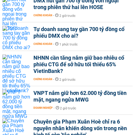
DMX hút gần 700 tỷ đồng vốn ngoại
trong phiên thứ hai lên HOSE
CHỨNG KHOÁN
-
2 giờ trước
Tự doanh sang tay gần 700 tỷ đồng cổ
phiếu DMX cho ai?
CHỨNG KHOÁN
-
1 phút trước
NHNN cần tăng nắm giữ bao nhiêu cổ
phiếu CTG để sở hữu tối thiểu 65%
VietinBank?
CHỨNG KHOÁN
-
2 giờ trước
VNPT nắm giữ hơn 62.000 tỷ đồng tiền
mặt, ngang ngửa MWG
DOANH NGHIỆP
-
2 giờ trước
Chuyên gia Phạm Xuân Hoè chỉ ra 6
nguyên nhân khiến dòng vốn trong nền
kinh tế còn 'tắc nghẽn'