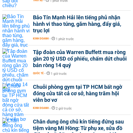
THỜI SỰ
-
1 phút trước
Bảo Tín Mạnh Hải lên tiếng phủ nhận
hành vi thao túng, găm hàng, đẩy giá,
trục lợi
KINH DOANH
-
1 phút trước
Tập đoàn của Warren Buffett mua ròng
gần 20 tỷ USD cổ phiếu, chấm dứt chuỗi
bán ròng 14 quý
QUỐC TẾ
-
1 giờ trước
Chuỗi phòng gym tại TP HCM bất ngờ
đóng cửa tất cả cơ sở, hàng trăm hội
viên bơ vơ
KINH DOANH
-
2 giờ trước
Chân dung ông chủ kín tiếng đứng sau
tiệm vàng Mi Hồng: Từ phụ xe, sửa đồ