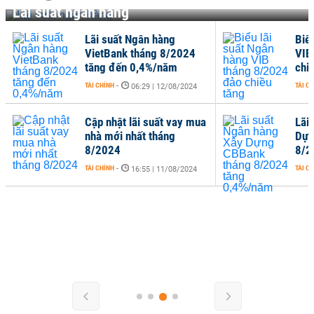
Lãi suất ngân hàng
Lãi suất Ngân hàng
Biể
VietBank tháng 8/2024
VIB
tăng đến 0,4%/năm
chi
TÀI CHÍNH
-
TÀI C
06:29 | 12/08/2024
Cập nhật lãi suất vay mua
Lãi
nhà mới nhất tháng
Dựn
8/2024
8/2
TÀI CHÍNH
-
TÀI C
16:55 | 11/08/2024