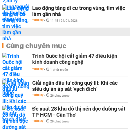
Lao động tăng di cư trong vùng, tìm việc
làm gần nhà
THỜI SỰ
-
11:45 | 24/01/2026
Cùng chuyên mục
Trình Quốc hội cắt giảm 47 điều kiện
kinh doanh công nghệ
THỜI SỰ
-
1 phút trước
Giải ngân đầu tư công quý III: Khi các
siêu dự án áp sát 'vạch đích'
THỜI SỰ
-
26 phút trước
Đề xuất 28 khu đô thị nén dọc đường sắt
TP HCM - Cần Thơ
THỜI SỰ
-
29 phút trước