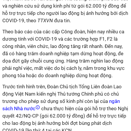
và nghiên cứu sử dụng kinh phí từ gói 62.000 tỷ đồng để
hỗ trợ trực tiếp cho người lao động bị ảnh hưởng bởi dịch
COVID-19, theo
TTXVN
đưa tin.
Theo báo cáo của các cấp Công đoàn, hiện nay nhiều ca
dương tính với COVID-19 và các trường hợp F1, F2 là
công nhân, viên chức, lao động tăng rất nhanh. Đến nay,
đã có hàng trăm doanh nghiệp tạm dừng hoạt động, đe
dọa đứt gãy chuỗi cung ứng. Hàng trăm nghìn lao động
phải nghỉ việc, mất việc do bị cách ly, nằm trong khu vực
phong tỏa hoặc do doanh nghiệp dừng hoạt động.
Trước tình hình trên, Đoàn Chủ tịch Tổng Liên đoàn Lao
động Việt Nam kiến nghị Thủ tướng Chính phủ có chủ
trương cho phép sử dụng số kinh phí còn lại của
ngân
sách Nhà nước
chưa thực hiện của gói hỗ trợ theo Nghị
quyết 42/NQ-CP (gói 62.000 tỷ đồng) để hỗ trợ trực tiếp
cho lao động bị ảnh hưởng bởi đợt bùng phát dịch
COVID-19 lần thứ 4 tại các KCN.