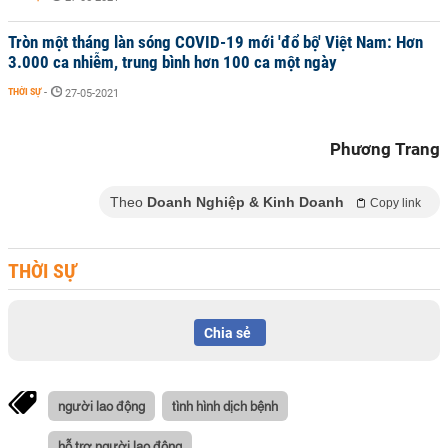
Tròn một tháng làn sóng COVID-19 mới 'đổ bộ' Việt Nam: Hơn
3.000 ca nhiễm, trung bình hơn 100 ca một ngày
THỜI SỰ
-
27-05-2021
Phương Trang
Theo
Doanh Nghiệp & Kinh Doanh
Copy link
THỜI SỰ
Chia sẻ
người lao động
tình hình dịch bệnh
hỗ trợ người lao động