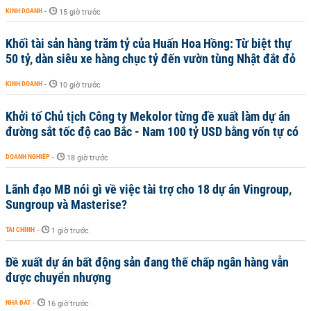
KINH DOANH
-
15 giờ trước
Khối tài sản hàng trăm tỷ của Huấn Hoa Hồng: Từ biệt thự
50 tỷ, dàn siêu xe hàng chục tỷ đến vườn tùng Nhật đắt đỏ
KINH DOANH
-
10 giờ trước
Khởi tố Chủ tịch Công ty Mekolor từng đề xuất làm dự án
đường sắt tốc độ cao Bắc - Nam 100 tỷ USD bằng vốn tự có
DOANH NGHIỆP
-
18 giờ trước
Lãnh đạo MB nói gì về việc tài trợ cho 18 dự án Vingroup,
Sungroup và Masterise?
TÀI CHÍNH
-
1 giờ trước
Đề xuất dự án bất động sản đang thế chấp ngân hàng vẫn
được chuyển nhượng
NHÀ ĐẤT
-
16 giờ trước