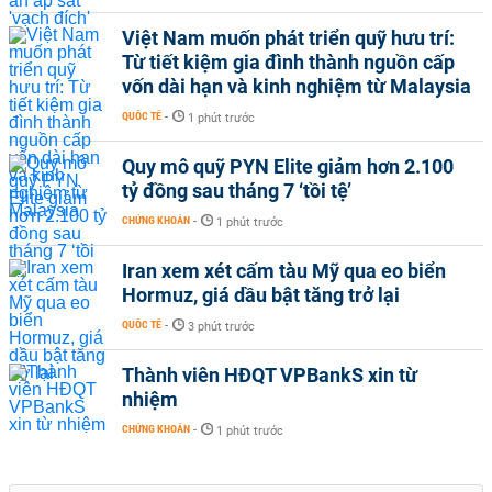
Việt Nam muốn phát triển quỹ hưu trí:
Từ tiết kiệm gia đình thành nguồn cấp
vốn dài hạn và kinh nghiệm từ Malaysia
QUỐC TẾ
-
1 phút trước
Quy mô quỹ PYN Elite giảm hơn 2.100
tỷ đồng sau tháng 7 ‘tồi tệ’
CHỨNG KHOÁN
-
1 phút trước
Iran xem xét cấm tàu Mỹ qua eo biển
Hormuz, giá dầu bật tăng trở lại
QUỐC TẾ
-
3 phút trước
Thành viên HĐQT VPBankS xin từ
nhiệm
CHỨNG KHOÁN
-
1 phút trước