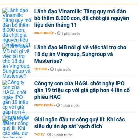
Lãnh đạo Vinamilk: Tăng quy mô đàn
bò thêm 8.000 con, đã chốt giá nguyên
liệu đến tháng 11
DOANH NGHIỆP
-
1 phút trước
Lãnh đạo MB nói gì về việc tài trợ cho
18 dự án Vingroup, Sungroup và
Masterise?
TÀI CHÍNH
-
1 giờ trước
Công ty con của HAGL chốt ngày IPO
gần 19 triệu cp với giá gấp hơn 4 lần cổ
phiếu HAG
CHỨNG KHOÁN
-
1 phút trước
Giải ngân đầu tư công quý III: Khi các
siêu dự án áp sát 'vạch đích'
THỜI SỰ
-
26 phút trước