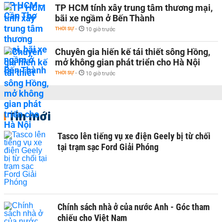
TP HCM tính xây trung tâm thương mại,
bãi xe ngầm ở Bến Thành
THỜI SỰ
-
10 giờ trước
Chuyên gia hiến kế tái thiết sông Hồng,
mở không gian phát triển cho Hà Nội
THỜI SỰ
-
10 giờ trước
Tin mới
Tasco lên tiếng vụ xe điện Geely bị từ chối
tại trạm sạc Ford Giải Phóng
Chính sách nhà ở của nước Anh - Góc tham
chiếu cho Việt Nam