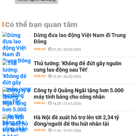
Có thể bạn quan tâm
Dừng đưa lao động Việt Nam đi Trung
Đông
THỜI SỰ
-
21:33 | 02/03/2026
Thủ tướng: 'Không để đứt gãy nguồn
cung lao động sau Tết'
THỜI SỰ
-
15:34 | 25/02/2026
Công ty ở Quảng Ngãi tặng hơn 5.000
máy tính bảng cho công nhân
THỜI SỰ
-
16:28 | 27/01/2026
Hà Nội đề xuất hỗ trợ lên tới 2,34 tỷ
đồng/người để thu hút nhân tài
THỜI SỰ
-
11:42 | 27/01/2026