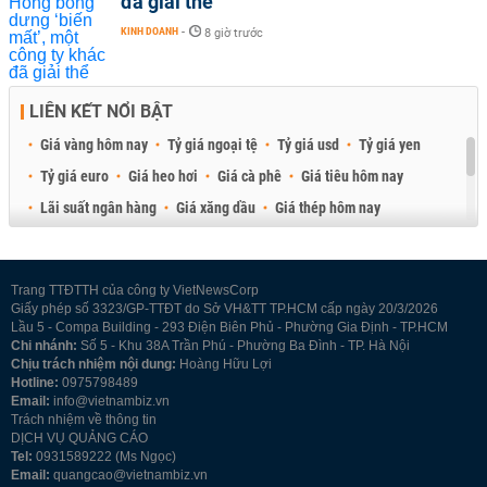
đã giải thể
KINH DOANH
-
8 giờ trước
LIÊN KẾT NỔI BẬT
Giá vàng hôm nay
Tỷ giá ngoại tệ
Tỷ giá usd
Tỷ giá yen
Tỷ giá euro
Giá heo hơi
Giá cà phê
Giá tiêu hôm nay
Lãi suất ngân hàng
Giá xăng dầu
Giá thép hôm nay
Giá sầu riêng
Giá thịt heo
Giá gạo
Giá cao su
Best Retail Brokers
Diễn đàn đầu tư Việt Nam 2026
Trang TTĐTTH của công ty VietNewsCorp
Giấy phép số 3323/GP-TTĐT do Sở VH&TT TP.HCM cấp ngày 20/3/2026
Lầu 5 - Compa Building - 293 Điện Biên Phủ - Phường Gia Định - TP.HCM
Chi nhánh:
Số 5 - Khu 38A Trần Phú - Phường Ba Đình - TP. Hà Nội
Chịu trách nhiệm nội dung:
Hoàng Hữu Lợi
Hotline:
0975798489
Email:
info@vietnambiz.vn
Trách nhiệm về thông tin
DỊCH VỤ QUẢNG CÁO
Tel:
0931589222 (Ms Ngọc)
Email:
quangcao@vietnambiz.vn