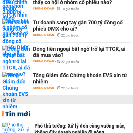
thấy cơ hội ở nhóm cổ phiếu nào?
CHỨNG KHOÁN
-
10 giờ trước
Tự doanh sang tay gần 700 tỷ đồng cổ
phiếu DMX cho ai?
CHỨNG KHOÁN
-
22 giờ trước
Dòng tiền ngoại bất ngờ trở lại TTCK, ai
đã mua vào?
CHỨNG KHOÁN
-
22 giờ trước
Tổng Giám đốc Chứng khoán EVS xin từ
nhiệm
CHỨNG KHOÁN
-
22 giờ trước
Tin mới
Phó thủ tướng: Xử lý đến cùng vướng mắc,
không đẩy doanh nghiệp đi vòng