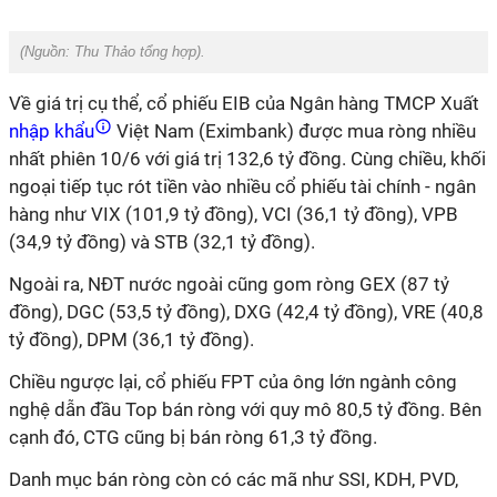
(Nguồn:
Thu Thảo tổng hợp).
Về giá trị cụ thể, cổ phiếu EIB của Ngân hàng TMCP Xuất
nhập khẩu
Việt Nam (Eximbank) được mua ròng nhiều
nhất phiên 10/6 với giá trị 132,6 tỷ đồng. Cùng chiều, khối
ngoại tiếp tục rót tiền vào nhiều cổ phiếu tài chính - ngân
hàng như VIX (101,9 tỷ đồng), VCI (36,1 tỷ đồng), VPB
(34,9 tỷ đồng) và STB (32,1 tỷ đồng).
Ngoài ra, NĐT nước ngoài cũng gom ròng GEX (87 tỷ
đồng), DGC (53,5 tỷ đồng), DXG (42,4 tỷ đồng), VRE (40,8
tỷ đồng), DPM (36,1 tỷ đồng).
Chiều ngược lại, cổ phiếu FPT của ông lớn ngành công
nghệ dẫn đầu Top bán ròng với quy mô 80,5 tỷ đồng. Bên
cạnh đó, CTG cũng bị bán ròng 61,3 tỷ đồng.
Danh mục bán ròng còn có các mã như SSI, KDH, PVD,