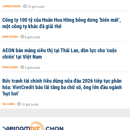
CHỨNG KHOÁN
-
10 giờ trước
Công ty 100 tỷ của Huấn Hoa Hồng bỗng dưng ‘biến mất’,
một công ty khác đã giải thể
KINH DOANH
-
8 giờ trước
AEON bán mảng siêu thị tại Thái Lan, dồn lực cho ‘cuộc
chiến’ tại Việt Nam
KINH DOANH
-
3 giờ trước
Bức tranh tài chính tiêu dùng nửa đầu 2026 tiếp tục phân
hóa: VietCredit báo lãi tăng ba chữ số, ông lớn đầu ngành
'hụt hơi'
TÀI CHÍNH
-
10 giờ trước