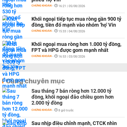
CHỨNG KHOÁN
-
16:21 | 05/08/2026
Khối ngoại tiếp tục mua ròng gần 900 tỷ
đồng, tiền đổ mạnh vào nhóm 'họ' Vin
CHỨNG KHOÁN
-
15:33 | 04/08/2026
Khối ngoại mua ròng hơn 1.000 tỷ đồng,
FPT và HPG được gom mạnh nhất
CHỨNG KHOÁN
-
16:53 | 03/08/2026
Cùng chuyên mục
Sau tháng 7 bán ròng hơn 12.000 tỷ
đồng, khối ngoại đảo chiều gom hơn
2.000 tỷ đồng
CHỨNG KHOÁN
-
8 giờ trước
Sau nhịp điều chỉnh mạnh, CTCK nhìn