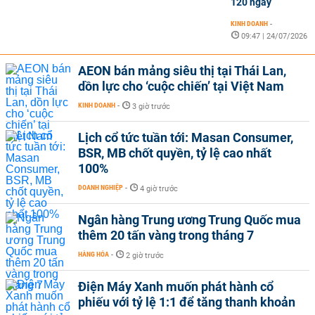
120 ngày
KINH DOANH
-
09:47 | 24/07/2026
AEON bán mảng siêu thị tại Thái Lan,
dồn lực cho ‘cuộc chiến’ tại Việt Nam
KINH DOANH
-
3 giờ trước
Lịch cổ tức tuần tới: Masan Consumer,
BSR, MB chốt quyền, tỷ lệ cao nhất
100%
DOANH NGHIỆP
-
4 giờ trước
Ngân hàng Trung ương Trung Quốc mua
thêm 20 tấn vàng trong tháng 7
HÀNG HÓA
-
2 giờ trước
Điện Máy Xanh muốn phát hành cổ
phiếu với tỷ lệ 1:1 để tăng thanh khoản