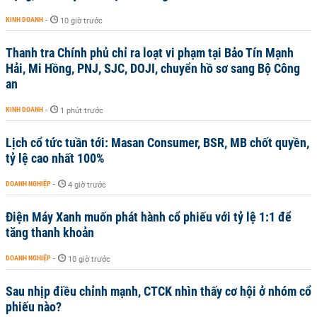
KINH DOANH
-
10 giờ trước
Thanh tra Chính phủ chỉ ra loạt vi phạm tại Bảo Tín Mạnh
Hải, Mi Hồng, PNJ, SJC, DOJI, chuyển hồ sơ sang Bộ Công
an
KINH DOANH
-
1 phút trước
Lịch cổ tức tuần tới: Masan Consumer, BSR, MB chốt quyền,
tỷ lệ cao nhất 100%
DOANH NGHIỆP
-
4 giờ trước
Điện Máy Xanh muốn phát hành cổ phiếu với tỷ lệ 1:1 để
tăng thanh khoản
DOANH NGHIỆP
-
10 giờ trước
Sau nhịp điều chỉnh mạnh, CTCK nhìn thấy cơ hội ở nhóm cổ
phiếu nào?