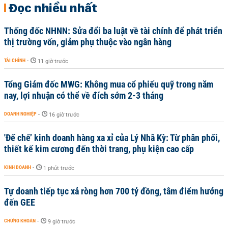
Đọc nhiều nhất
Thống đốc NHNN: Sửa đổi ba luật về tài chính để phát triển
thị trường vốn, giảm phụ thuộc vào ngân hàng
TÀI CHÍNH
-
11 giờ trước
Tổng Giám đốc MWG: Không mua cổ phiếu quỹ trong năm
nay, lợi nhuận có thể về đích sớm 2-3 tháng
DOANH NGHIỆP
-
16 giờ trước
'Đế chế’ kinh doanh hàng xa xỉ của Lý Nhã Kỳ: Từ phân phối,
thiết kế kim cương đến thời trang, phụ kiện cao cấp
KINH DOANH
-
1 phút trước
Tự doanh tiếp tục xả ròng hơn 700 tỷ đồng, tâm điểm hướng
đến GEE
CHỨNG KHOÁN
-
9 giờ trước