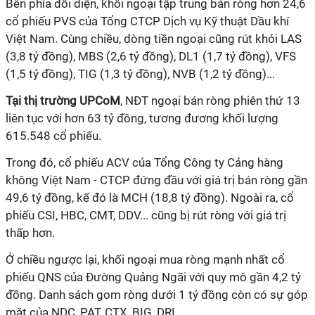
Bên phía đối diện,
khối ngoại tập trung bán ròng hơn 24,6
cổ phiếu PVS của Tổng CTCP Dịch vụ Kỹ thuật Dầu khí
Việt Nam. Cùng chiều, dòng tiền ngoại cũng rút khỏi LAS
(3,8 tỷ đồng), MBS (2,6 tỷ đồng), DL1 (1,7 tỷ đồng), VFS
(1,5 tỷ đồng), TIG (1,3 tỷ đồng), NVB (1,2 tỷ đồng)...
Tại thị trường UPCoM
, NĐT ngoại bán ròng phiên thứ 13
liên tục với hơn 63 tỷ đồng, tương đương khối lượng
615.548 cổ phiếu.
Trong đó, cổ phiếu ACV của Tổng Công ty Cảng hàng
không Việt Nam - CTCP đứng đầu với giá trị bán ròng gần
49,6 tỷ đồng, kế đó là MCH (18,8 tỷ đồng). Ngoài ra, cổ
phiếu CSI, HBC, CMT, DDV... cũng bị rút ròng với giá trị
thấp hơn.
Ở chiều ngược lại, khối ngoại mua ròng mạnh nhất cổ
phiếu QNS của Đường Quảng Ngãi với quy mô gần 4,2 tỷ
đồng. Danh sách gom ròng dưới 1 tỷ đồng còn có sự góp
mặt của NDC, PAT, CTX, BIG, DRI...