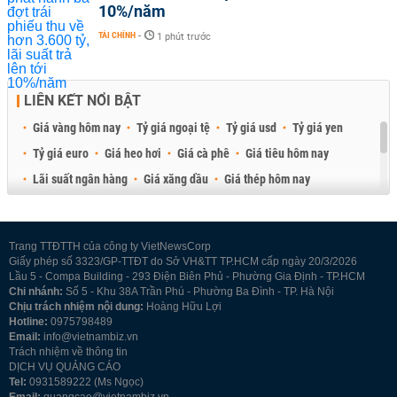
10%/năm
TÀI CHÍNH
-
1 phút trước
LIÊN KẾT NỔI BẬT
Giá vàng hôm nay
Tỷ giá ngoại tệ
Tỷ giá usd
Tỷ giá yen
Tỷ giá euro
Giá heo hơi
Giá cà phê
Giá tiêu hôm nay
Lãi suất ngân hàng
Giá xăng dầu
Giá thép hôm nay
Giá sầu riêng
Giá thịt heo
Giá gạo
Giá cao su
Best Retail Brokers
Diễn đàn đầu tư Việt Nam 2026
Trang TTĐTTH của công ty VietNewsCorp
Giấy phép số 3323/GP-TTĐT do Sở VH&TT TP.HCM cấp ngày 20/3/2026
Lầu 5 - Compa Building - 293 Điện Biên Phủ - Phường Gia Định - TP.HCM
Chi nhánh:
Số 5 - Khu 38A Trần Phú - Phường Ba Đình - TP. Hà Nội
Chịu trách nhiệm nội dung:
Hoàng Hữu Lợi
Hotline:
0975798489
Email:
info@vietnambiz.vn
Trách nhiệm về thông tin
DỊCH VỤ QUẢNG CÁO
Tel:
0931589222 (Ms Ngọc)