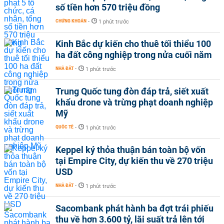
số tiền hơn 570 triệu đồng
CHỨNG KHOÁN
-
1 phút trước
Kinh Bắc dự kiến cho thuê tối thiểu 100
ha đất công nghiệp trong nửa cuối năm
NHÀ ĐẤT
-
1 phút trước
Trung Quốc tung đòn đáp trả, siết xuất
khẩu drone và trừng phạt doanh nghiệp
Mỹ
QUỐC TẾ
-
1 phút trước
Keppel ký thỏa thuận bán toàn bộ vốn
tại Empire City, dự kiến thu về 270 triệu
USD
NHÀ ĐẤT
-
1 phút trước
Sacombank phát hành ba đợt trái phiếu
thu về hơn 3.600 tỷ, lãi suất trả lên tới