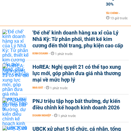
30%
TÀI CHÍNH
-
13 giờ trước
'Đế chế’ kinh doanh hàng xa xỉ của Lý
Nhã Kỳ: Từ phân phối, thiết kế kim
cương đến thời trang, phụ kiện cao cấp
KINH DOANH
-
1 phút trước
HoREA: Nghị quyết 21 có thể tạo xung
lực mới, góp phần đưa giá nhà thương
mại về mức hợp lý
NHÀ ĐẤT
-
1 phút trước
PNJ triệu tập họp bất thường, dự kiến
điều chỉnh kế hoạch kinh doanh 2026
DOANH NGHIỆP
-
1 phút trước
UBCK xử phạt 5 tổ chức, cá nhân, tổng