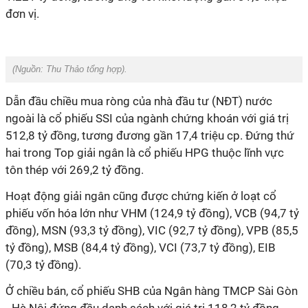
đơn vị.
(Nguồn:
Thu Thảo tổng hợp).
Dẫn đầu chiều mua ròng của nhà đầu tư (NĐT) nước
ngoài là cổ phiếu SSI của ngành chứng khoán với giá trị
512,8 tỷ đồng, tương đương gần 17,4 triệu cp. Đứng thứ
hai trong Top giải ngân là cổ phiếu HPG thuộc lĩnh vực
tôn thép với 269,2 tỷ đồng.
Hoạt động giải ngân cũng được chứng kiến ở loạt cổ
phiếu vốn hóa lớn như VHM (124,9 tỷ đồng), VCB (94,7 tỷ
đồng), MSN (93,3 tỷ đồng), VIC (92,7 tỷ đồng), VPB (85,5
tỷ đồng), MSB (84,4 tỷ đồng), VCI (73,7 tỷ đồng), EIB
(70,3 tỷ đồng).
Ở chiều bán, cổ phiếu SHB của Ngân hàng TMCP Sài Gòn