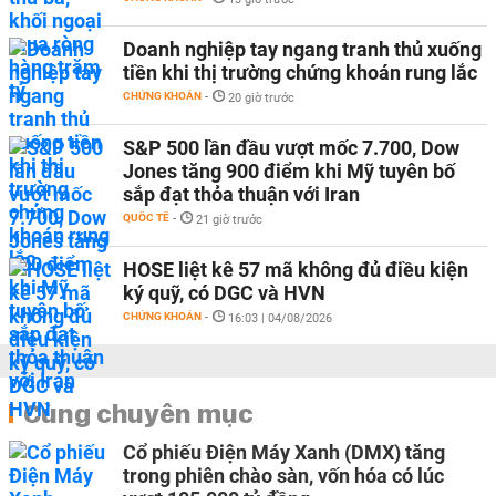
Doanh nghiệp tay ngang tranh thủ xuống
tiền khi thị trường chứng khoán rung lắc
CHỨNG KHOÁN
-
20 giờ trước
S&P 500 lần đầu vượt mốc 7.700, Dow
Jones tăng 900 điểm khi Mỹ tuyên bố
sắp đạt thỏa thuận với Iran
QUỐC TẾ
-
21 giờ trước
HOSE liệt kê 57 mã không đủ điều kiện
ký quỹ, có DGC và HVN
CHỨNG KHOÁN
-
16:03 | 04/08/2026
Cùng chuyên mục
Cổ phiếu Điện Máy Xanh (DMX) tăng
trong phiên chào sàn, vốn hóa có lúc