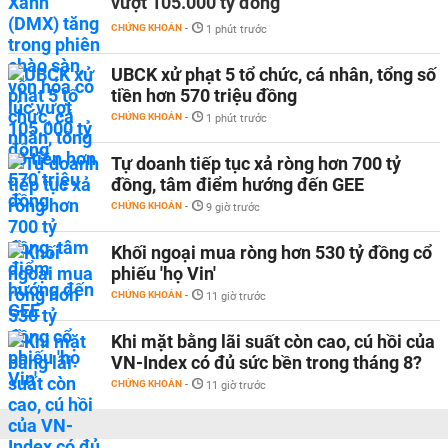
vượt 105.000 tỷ đồng
CHỨNG KHOÁN
-
1 phút trước
UBCK xử phạt 5 tổ chức, cá nhân, tổng số
tiền hơn 570 triệu đồng
CHỨNG KHOÁN
-
1 phút trước
Tự doanh tiếp tục xả ròng hơn 700 tỷ
đồng, tâm điểm hướng đến GEE
CHỨNG KHOÁN
-
9 giờ trước
Khối ngoại mua ròng hơn 530 tỷ đồng cổ
phiếu 'họ Vin'
CHỨNG KHOÁN
-
11 giờ trước
Khi mặt bằng lãi suất còn cao, cú hồi của
VN-Index có đủ sức bền trong tháng 8?
CHỨNG KHOÁN
-
11 giờ trước