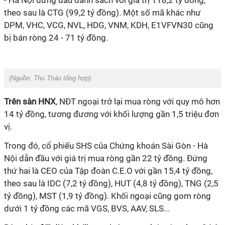
- Hà Nội đứng đầu danh sách với giá trị 118,2 tỷ đồng,
theo sau là CTG (99,2 tỷ đồng). Một số mã khác như
DPM, VHC, VCG, NVL, HDG, VNM, KDH, E1VFVN30 cũng
bị bán ròng 24 - 71 tỷ đồng.
(Nguồn:
Thu Thảo tổng hợp).
Trên sàn HNX
, NĐT ngoại trở lại mua ròng với quy mô hơn
14 tỷ đồng, tương đương với khối lượng gần 1,5 triệu đơn
vị.
Trong đó, cổ phiếu SHS của Chứng khoán Sài Gòn - Hà
Nội dẫn đầu với giá trị mua ròng gần 22 tỷ đồng. Đứng
thứ hai là CEO của Tập đoàn C.E.O với gần 15,4 tỷ đồng,
theo sau là IDC (7,2 tỷ đồng), HUT (4,8 tỷ đồng), TNG (2,5
tỷ đồng), MST (1,9 tỷ đồng). Khối ngoại cũng gom ròng
dưới 1 tỷ đồng các mã VGS, BVS, AAV, SLS...