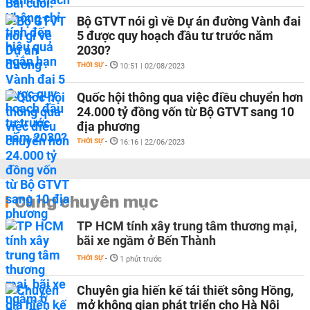
Bộ GTVT nói gì về Dự án đường Vành đai
5 được quy hoạch đầu tư trước năm
2030?
THỜI SỰ
-
10:51 | 02/08/2023
Quốc hội thông qua việc điều chuyển hơn
24.000 tỷ đồng vốn từ Bộ GTVT sang 10
địa phương
THỜI SỰ
-
16:16 | 22/06/2023
Cùng chuyên mục
TP HCM tính xây trung tâm thương mại,
bãi xe ngầm ở Bến Thành
THỜI SỰ
-
1 phút trước
Chuyên gia hiến kế tái thiết sông Hồng,
mở không gian phát triển cho Hà Nội