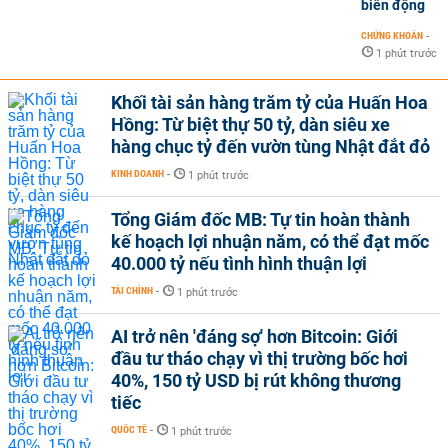
biến động
CHỨNG KHOÁN
-
1 phút trước
Khối tài sản hàng trăm tỷ của Huấn Hoa
Hồng: Từ biệt thự 50 tỷ, dàn siêu xe
hàng chục tỷ đến vườn tùng Nhật đắt đỏ
KINH DOANH
-
1 phút trước
Tổng Giám đốc MB: Tự tin hoàn thành
kế hoạch lợi nhuận năm, có thể đạt mốc
40.000 tỷ nếu tình hình thuận lợi
TÀI CHÍNH
-
1 phút trước
AI trở nên 'đáng sợ' hơn Bitcoin: Giới
đầu tư tháo chạy vì thị trường bốc hơi
40%, 150 tỷ USD bị rút không thương
tiếc
QUỐC TẾ
-
1 phút trước