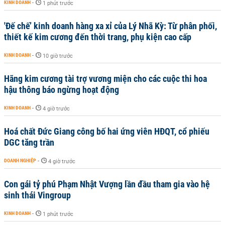
KINH DOANH
-
1 phút trước
'Đế chế’ kinh doanh hàng xa xỉ của Lý Nhã Kỳ: Từ phân phối,
thiết kế kim cương đến thời trang, phụ kiện cao cấp
KINH DOANH
-
10 giờ trước
Hãng kim cương tài trợ vương miện cho các cuộc thi hoa
hậu thông báo ngừng hoạt động
KINH DOANH
-
4 giờ trước
Hoá chất Đức Giang công bố hai ứng viên HĐQT, cổ phiếu
DGC tăng trần
DOANH NGHIỆP
-
4 giờ trước
Con gái tỷ phú Phạm Nhật Vượng lần đầu tham gia vào hệ
sinh thái Vingroup
KINH DOANH
-
1 phút trước