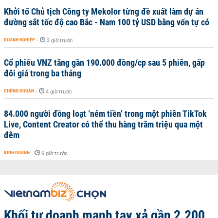
Khởi tố Chủ tịch Công ty Mekolor từng đề xuất làm dự án
đường sắt tốc độ cao Bắc - Nam 100 tỷ USD bằng vốn tự có
DOANH NGHIỆP
-
3 giờ trước
Cổ phiếu VNZ tăng gần 190.000 đồng/cp sau 5 phiên, gấp
đôi giá trong ba tháng
CHỨNG KHOÁN
-
4 giờ trước
84.000 người đồng loạt ‘ném tiền’ trong một phiên TikTok
Live, Content Creator có thể thu hàng trăm triệu qua một
đêm
KINH DOANH
-
6 giờ trước
Khối tự doanh mạnh tay xả gần 2.200