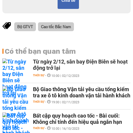
Chia sẻ
Bộ GTVT
Cao tốc Bắc Nam
Có thể bạn quan tâm
Từ ngày 2/12, sân bay Điện Biên sẽ hoạt
động trở lại
THỜI SỰ
-
10:00 | 02/12/2023
Bộ Giao thông Vận tải yêu cầu tổng kiểm
tra xe ô tô kinh doanh vận tải hành khách
THỜI SỰ
-
19:00 | 02/11/2023
Bất cập quy hoạch cao tốc - Bài cuối:
Không chỉ tính đến hiệu quả ngắn hạn
THỜI SỰ
-
10:00 | 16/10/2023