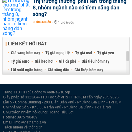
Thị trường thường ‘phất lên’ trong tháng
8, nhóm ngành nào có tiềm năng dẫn
sóng?
CHỨNG KHOÁN
-
1 giờ trước
LIÊN KẾT NỔI BẬT
Giá vàng hôm nay
Tỷ giá ngoại tệ
Tỷ giá usd
Tỷ giá yen
Tỷ giá euro
Giá heo hơi
Giá cà phê
Giá tiêu hôm nay
Lãi suất ngân hàng
Giá xăng dầu
Giá thép hôm nay
Giá sầu riêng
Giá thịt heo
Giá gạo
Giá cao su
Best Retail Brokers
Diễn đàn đầu tư Việt Nam 2026
Trang TTĐTTH của công ty VietNewsCorp
Giấy phép số 3323/GP-TTĐT do Sở VH&TT TP.HCM cấp ngày 20/3/2026
Lầu 5 - Compa Building - 293 Điện Biên Phủ - Phường Gia Định - TP.HCM
Chi nhánh:
Số 5 - Khu 38A Trần Phú - Phường Ba Đình - TP. Hà Nội
Chịu trách nhiệm nội dung:
Hoàng Hữu Lợi
Hotline:
0975798489
Email:
info@vietnambiz.vn
Trách nhiệm về thông tin