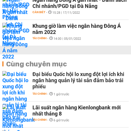
Chi nhánh/PGD tại Đà Nẵng
CẦN BIẾT
-
15:28 | 17/11/2022
Khung giờ làm việc ngân hàng Đông Á
năm 2022
TÀI CHÍNH
-
14:00 | 05/01/2022
Cùng chuyên mục
Đại biểu Quốc hội lo xung đột lợi ích khi
ngân hàng quản lý tài sản đảm bảo trái
phiếu
TÀI CHÍNH
-
1 giờ trước
Lãi suất ngân hàng Kienlongbank mới
nhất tháng 8
TÀI CHÍNH
-
6 giờ trước