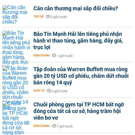
Cán cân thương mại sắp đổi chiều?
THỜI SỰ
-
5 giờ trước
Bảo Tín Mạnh Hải lên tiếng phủ nhận
hành vi thao túng, găm hàng, đẩy giá,
trục lợi
KINH DOANH
-
1 giờ trước
Tập đoàn của Warren Buffett mua ròng
gần 20 tỷ USD cổ phiếu, chấm dứt chuỗi
bán ròng 14 quý
QUỐC TẾ
-
6 giờ trước
Chuỗi phòng gym tại TP HCM bất ngờ
đóng cửa tất cả cơ sở, hàng trăm hội
viên bơ vơ
KINH DOANH
-
7 giờ trước