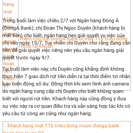
Trong buổi làm việc chiều 2/7 với Ngân hàng Đông Á
(DongA Bank), chị Đoàn Thị Ngọc Duyên (khách hàng bị
mất tiền) cho biết, ngân hàng hẹn giải quyết vụ việc của
Thêm chủ thẻ DongA Bank bị mất 116 triệu đồng
chị vào ngày 15/7. Tuy nhiên chị Duyên cho rằng đang cần
trong tài khoản
tiền để giải quyết việc riêng nên yêu cầu ngân hàng giải
quyết trước ngày 9/7.
Tại buổi làm việc này, chị Duyên cũng khẳng định không
thực hiện 7 giao dịch rút tiền diễn ra tại thời điểm tin nhắn
báo biến động số dư. Đồng thời khi xem hình ảnh camera
do ngân hàng cung cấp chị Duyên cho biết không quen
biết với người rút tiền. Khách hàng này cũng đồng ý đưa
sự việc này ra cơ quan điều tra và sẵn sàng hợp tác khi có
yêu cầu từ công an cũng như ngân hàng.