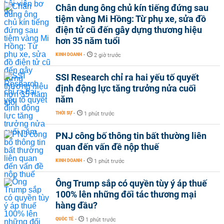
Chân dung ông chủ kín tiếng đứng sau
tiệm vàng Mi Hồng: Từ phụ xe, sửa đồ
điện tử cũ đến gây dựng thương hiệu
hơn 35 năm tuổi
KINH DOANH
-
2 giờ trước
SSI Research chỉ ra hai yếu tố quyết
định động lực tăng trưởng nửa cuối
năm
THỜI SỰ
-
1 phút trước
PNJ công bố thông tin bất thường liên
quan đến vấn đề nộp thuế
KINH DOANH
-
1 phút trước
Ông Trump sắp có quyền tùy ý áp thuế
100% lên những đối tác thương mại
hàng đầu?
QUỐC TẾ
-
1 phút trước