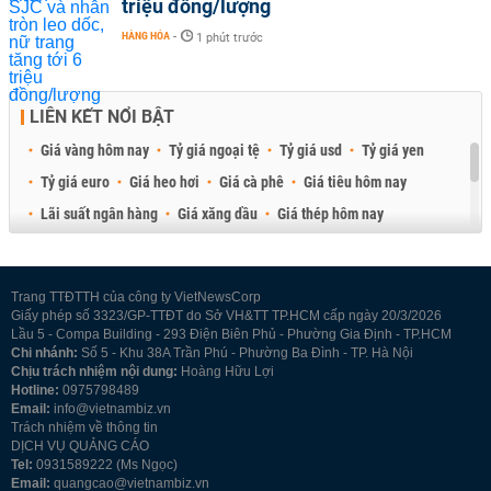
triệu đồng/lượng
HÀNG HÓA
-
1 phút trước
LIÊN KẾT NỔI BẬT
Giá vàng hôm nay
Tỷ giá ngoại tệ
Tỷ giá usd
Tỷ giá yen
Tỷ giá euro
Giá heo hơi
Giá cà phê
Giá tiêu hôm nay
Lãi suất ngân hàng
Giá xăng dầu
Giá thép hôm nay
Giá sầu riêng
Giá thịt heo
Giá gạo
Giá cao su
Best Retail Brokers
Diễn đàn đầu tư Việt Nam 2026
Trang TTĐTTH của công ty VietNewsCorp
Giấy phép số 3323/GP-TTĐT do Sở VH&TT TP.HCM cấp ngày 20/3/2026
Lầu 5 - Compa Building - 293 Điện Biên Phủ - Phường Gia Định - TP.HCM
Chi nhánh:
Số 5 - Khu 38A Trần Phú - Phường Ba Đình - TP. Hà Nội
Chịu trách nhiệm nội dung:
Hoàng Hữu Lợi
Hotline:
0975798489
Email:
info@vietnambiz.vn
Trách nhiệm về thông tin
DỊCH VỤ QUẢNG CÁO
Tel:
0931589222 (Ms Ngọc)
Email:
quangcao@vietnambiz.vn