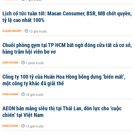
Lịch cổ tức tuần tới: Masan Consumer, BSR, MB chốt quyền,
tỷ lệ cao nhất 100%
DOANH NGHIỆP
-
13 giờ trước
Chuỗi phòng gym tại TP HCM bất ngờ đóng cửa tất cả cơ sở,
hàng trăm hội viên bơ vơ
KINH DOANH
-
1 phút trước
Công ty 100 tỷ của Huấn Hoa Hồng bỗng dưng ‘biến mất’,
một công ty khác đã giải thể
KINH DOANH
-
18 giờ trước
AEON bán mảng siêu thị tại Thái Lan, dồn lực cho ‘cuộc
chiến’ tại Việt Nam
KINH DOANH
-
13 giờ trước