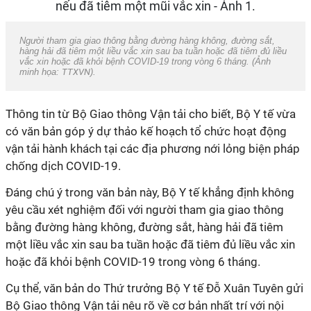
Người tham gia giao thông bằng đường hàng không, đường sắt,
hàng hải đã tiêm một liều vắc xin sau ba tuần hoặc đã tiêm đủ liều
vắc xin hoặc đã khỏi bệnh COVID-19 trong vòng 6 tháng. (Ảnh
minh họa:
TTXVN
).
Thông tin từ Bộ Giao thông Vận tải cho biết, Bộ Y tế vừa
có văn bản góp ý dự thảo kế hoạch tổ chức hoạt động
vận tải hành khách tại các địa phương nới lỏng biện pháp
chống dịch COVID-19.
Đáng chú ý trong văn bản này, Bộ Y tế khẳng định không
yêu cầu xét nghiệm đối với người tham gia giao thông
bằng đường hàng không, đường sắt, hàng hải đã tiêm
một liều
vắc xin
sau ba tuần hoặc đã tiêm đủ liều
vắc xin
hoặc đã khỏi bệnh COVID-19 trong vòng 6 tháng.
Cụ thể, văn bản do Thứ trưởng Bộ Y tế Đỗ Xuân Tuyên gửi
Bộ Giao thông Vận tải nêu rõ về cơ bản nhất trí với nội