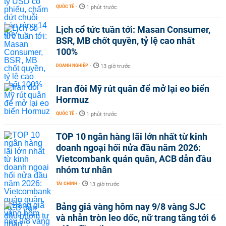
QUỐC TẾ
-
1 phút trước
Lịch cổ tức tuần tới: Masan Consumer,
BSR, MB chốt quyền, tỷ lệ cao nhất
100%
DOANH NGHIỆP
-
13 giờ trước
Iran đòi Mỹ rút quân để mở lại eo biển
Hormuz
QUỐC TẾ
-
1 phút trước
TOP 10 ngân hàng lãi lớn nhất từ kinh
doanh ngoại hối nửa đầu năm 2026:
Vietcombank quán quân, ACB dẫn đầu
nhóm tư nhân
TÀI CHÍNH
-
13 giờ trước
Bảng giá vàng hôm nay 9/8 vàng SJC
và nhẫn tròn leo dốc, nữ trang tăng tới 6