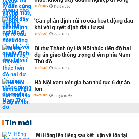
THỜI SỰ
-
5 giờ trước
'Cần phân định rủi ro của hoạt động dầu
khí với quyết định đầu tư sai'
THỜI SỰ
-
7 giờ trước
Bí thư Thành ủy Hà Nội thúc tiến độ hai
dự án giao thông trọng điểm phía Nam
Thủ đô
THỜI SỰ
-
8 giờ trước
Hà Nội xem xét gia hạn thủ tục 6 dự án
lớn
THỜI SỰ
-
13 giờ trước
Tin mới
Mi Hồng lên tiếng sau kết luận về tồn tại