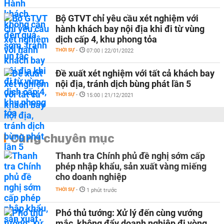
Bộ GTVT chỉ yêu cầu xét nghiệm với
hành khách bay nội địa khi đi từ vùng
dịch cấp 4, khu phong tỏa
THỜI SỰ
-
07:00 | 22/01/2022
Đề xuất xét nghiệm với tất cả khách bay
nội địa, tránh dịch bùng phát lần 5
THỜI SỰ
-
15:00 | 21/12/2021
Cùng chuyên mục
Thanh tra Chính phủ đề nghị sớm cấp
phép nhập khẩu, sản xuất vàng miếng
cho doanh nghiệp
THỜI SỰ
-
1 phút trước
Phó thủ tướng: Xử lý đến cùng vướng
mắc, không đẩy doanh nghiệp đi vòng