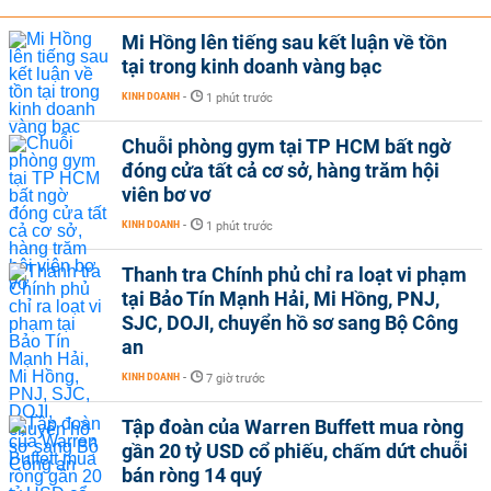
Mi Hồng lên tiếng sau kết luận về tồn
tại trong kinh doanh vàng bạc
KINH DOANH
-
1 phút trước
Chuỗi phòng gym tại TP HCM bất ngờ
đóng cửa tất cả cơ sở, hàng trăm hội
viên bơ vơ
KINH DOANH
-
1 phút trước
Thanh tra Chính phủ chỉ ra loạt vi phạm
tại Bảo Tín Mạnh Hải, Mi Hồng, PNJ,
SJC, DOJI, chuyển hồ sơ sang Bộ Công
an
KINH DOANH
-
7 giờ trước
Tập đoàn của Warren Buffett mua ròng
gần 20 tỷ USD cổ phiếu, chấm dứt chuỗi
bán ròng 14 quý