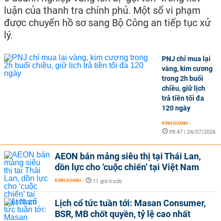
luận của thanh tra chính phủ. Một số vi phạm
được chuyển hồ sơ sang Bộ Công an tiếp tục xử
lý.
PNJ chỉ mua lại
vàng, kim cương
trong 2h buổi
chiều, giữ lịch
trả tiền tối đa
120 ngày
KINH DOANH
-
09:47 | 24/07/2026
AEON bán mảng siêu thị tại Thái Lan,
dồn lực cho ‘cuộc chiến’ tại Việt Nam
KINH DOANH
-
11 giờ trước
Lịch cổ tức tuần tới: Masan Consumer,
BSR, MB chốt quyền, tỷ lệ cao nhất