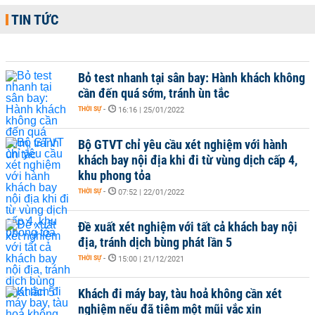
TIN TỨC
Bỏ test nhanh tại sân bay: Hành khách không
cần đến quá sớm, tránh ùn tắc
THỜI SỰ
-
16:16 | 25/01/2022
Bộ GTVT chỉ yêu cầu xét nghiệm với hành
khách bay nội địa khi đi từ vùng dịch cấp 4,
khu phong tỏa
THỜI SỰ
-
07:52 | 22/01/2022
Đề xuất xét nghiệm với tất cả khách bay nội
địa, tránh dịch bùng phát lần 5
THỜI SỰ
-
15:00 | 21/12/2021
Khách đi máy bay, tàu hoả không cần xét
nghiệm nếu đã tiêm một mũi vắc xin