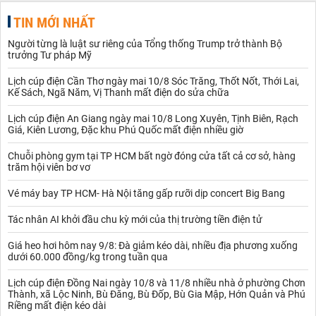
TIN MỚI NHẤT
Người từng là luật sư riêng của Tổng thống Trump trở thành Bộ
trưởng Tư pháp Mỹ
Lịch cúp điện Cần Thơ ngày mai 10/8 Sóc Trăng, Thốt Nốt, Thới Lai,
Kế Sách, Ngã Năm, Vị Thanh mất điện do sửa chữa
Lịch cúp điện An Giang ngày mai 10/8 Long Xuyên, Tịnh Biên, Rạch
Giá, Kiên Lương, Đặc khu Phú Quốc mất điện nhiều giờ
Chuỗi phòng gym tại TP HCM bất ngờ đóng cửa tất cả cơ sở, hàng
trăm hội viên bơ vơ
Vé máy bay TP HCM- Hà Nội tăng gấp rưỡi dịp concert Big Bang
Tác nhân AI khởi đầu chu kỳ mới của thị trường tiền điện tử
Giá heo hơi hôm nay 9/8: Đà giảm kéo dài, nhiều địa phương xuống
dưới 60.000 đồng/kg trong tuần qua
Lịch cúp điện Đồng Nai ngày 10/8 và 11/8 nhiều nhà ở phường Chơn
Thành, xã Lộc Ninh, Bù Đăng, Bù Đốp, Bù Gia Mập, Hớn Quản và Phú
Riềng mất điện kéo dài