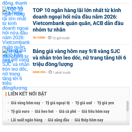
TOP 10 ngân hàng lãi lớn nhất từ kinh
doanh ngoại hối nửa đầu năm 2026:
Vietcombank quán quân, ACB dẫn đầu
nhóm tư nhân
TÀI CHÍNH
-
12 giờ trước
Bảng giá vàng hôm nay 9/8 vàng SJC
và nhẫn tròn leo dốc, nữ trang tăng tới 6
triệu đồng/lượng
HÀNG HÓA
-
1 phút trước
LIÊN KẾT NỔI BẬT
Giá vàng hôm nay
Tỷ giá ngoại tệ
Tỷ giá usd
Tỷ giá yen
Tỷ giá euro
Giá heo hơi
Giá cà phê
Giá tiêu hôm nay
Lãi suất ngân hàng
Giá xăng dầu
Giá thép hôm nay
Giá sầu riêng
Giá thịt heo
Giá gạo
Giá cao su