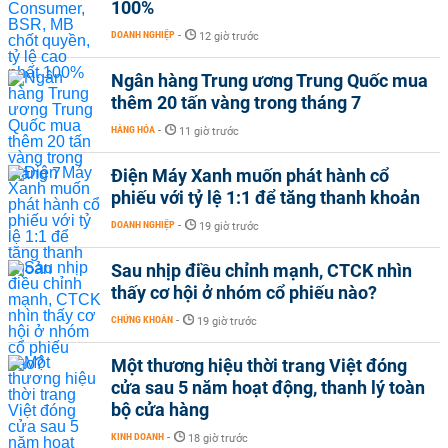
100%
DOANH NGHIỆP
-
12 giờ trước
Ngân hàng Trung ương Trung Quốc mua
thêm 20 tấn vàng trong tháng 7
HÀNG HÓA
-
11 giờ trước
Điện Máy Xanh muốn phát hành cổ
phiếu với tỷ lệ 1:1 để tăng thanh khoản
DOANH NGHIỆP
-
19 giờ trước
Sau nhịp điều chỉnh mạnh, CTCK nhìn
thấy cơ hội ở nhóm cổ phiếu nào?
CHỨNG KHOÁN
-
19 giờ trước
Một thương hiệu thời trang Việt đóng
cửa sau 5 năm hoạt động, thanh lý toàn
bộ cửa hàng
KINH DOANH
-
18 giờ trước